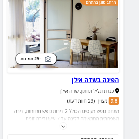
מרחב מוגן במתחם
+29 תמונות
הפינה בשדה אילן
כנרת וגליל תחתון
,
שדה אילן
9.8
מצוין
(
23
חוות דעת)
מתחם נופש מקסים הכולל 2 דירות נופש מרווחות, דירה
משפחתית המתאימה ללינה עד 7 איש ודירה זוגית
אינטימית. בכל אחת מהדירות תמצאו חדר שינה עם מיטה
זוגית, עמדת קפה, פינת ישיבה נוחה והנאה מובטחת.