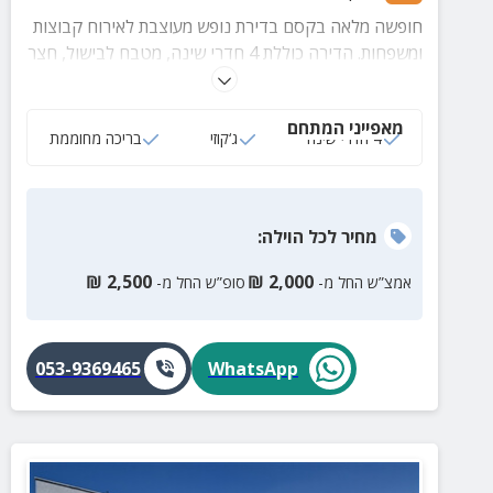
חופשה מלאה בקסם בדירת נופש מעוצבת לאירוח קבוצות
ומשפחות. הדירה כוללת 4 חדרי שינה, מטבח לבישול, חצר
ירוקה עם בריכה (מחוממת ומקורה בעונת החורף), ג'קוזי
ספא ועוד שלל פינוקים
מאפייני המתחם
4 חדרי שינה
ג‘קוזי
בריכה מחוממת
מחיר
לכל הוילה
:
₪
2,500
₪
2,000
אמצ”ש החל מ-
סופ”ש החל מ-
053-9369465
WhatsApp