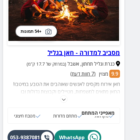
+54 תמונות
מסביב למדורה - חאן בגליל
כנרת וגליל תחתון
,
אשבל
(במרחק של 17.7 ק"מ)
9.9
מצוין
(
7
חוות דעת)
חאן אירוח מקסים לאנשים שאוהבים את הטבע במיטבו!
החאן מתאים למשפחות, מטיילים וקבוצות גדולות ובו
תמצאו מטבח משותף מאובזר, מזרנים, מחצלות, המון
מרחבים פתוחים, אזור להבערת קומזיצים ופויקה, מרכז
מאפייני המתחם
חינוכי ועוד
מקלחות
מתחם מדורות
מטבח חיצוני
053-9387081
WhatsApp