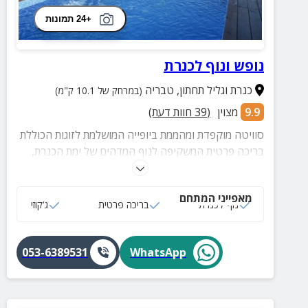
+24 תמונות
נופש ונוף לכנרת
כנרת וגליל תחתון
,
טבריה
(במרחק של 10.1 ק"מ)
9.9
מצוין
(
39
חוות דעת)
סוויטה מוקפדת ומהממת ביופייה המושלמת לזוגות הכוללת
בריכה פרטית המשקיפה לנוף המדהים של ימת הכנרת,
ג'קוזי, עמדת מנגל ועוד.
מאפייני המתחם
נוף לכנרת
בריכה פרטית
ג‘קוזי
053-6389531
WhatsApp