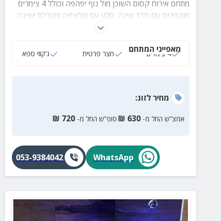
מתחם אירוח קסום השוכן מול נוף יפהפה וכולל 4 צימרים
מוקפדים עם חדר שינה, סלון עם טלוויזיה ומערכת ישיבה,
מטבח מאובזר, חדר רחצה נעים ומתחם חוץ פרטי. במתחם
החוץ המשותף תהנו משולחנות פינג פונג וסנוקר!
מאפייני המתחם
4 צימרים
חצר פרטית
ג‘קוזי ספא
מחיר
לזוג
:
₪
720
₪
630
אמצ”ש החל מ-
סופ”ש החל מ-
053-9384042
WhatsApp