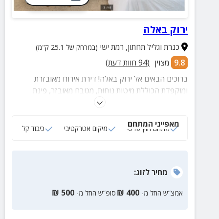
ירוק באלה
כנרת וגליל תחתון
,
רמת ישי
(במרחק של 25.1 ק"מ)
9.8
מצוין
(
94
חוות דעת)
ברוכים הבאים אל ירוק באלה! דירת אירוח מאובזרת
ומוקפדת הכוללת מיטות נוחות, מטבח מאובזר, פינת
ישיבה, טלוויזיה בחיבור כבלים ומתחם חוץ פרטי עם פינת
ישיבה.
מאפייני המתחם
מתחם חוץ פרטי
מיקום אטרקטיבי
כיבוד קל
מחיר
לזוג
:
₪
500
₪
400
אמצ”ש החל מ-
סופ”ש החל מ-