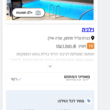
+27 תמונות
וילנית
כנרת וגליל תחתון
,
שדה אילן
10
מצוין
(
4
חוות דעת)
חופשה מושלמת לציבור הדתי בוילת נופש הממוקמת
במושב שומר שבת ומציעה בריכה פרטית (בקיץ), 5 חדרי
שינה, מטבח מאובזר וכשר, מיטות יהודיות בשניים
מהחדרים, יחידת הורים עם ג'קוזי ועוד...
מאפייני המתחם
בריכה במתחם
ג‘קוזי
מחיר
לכל הוילה
: