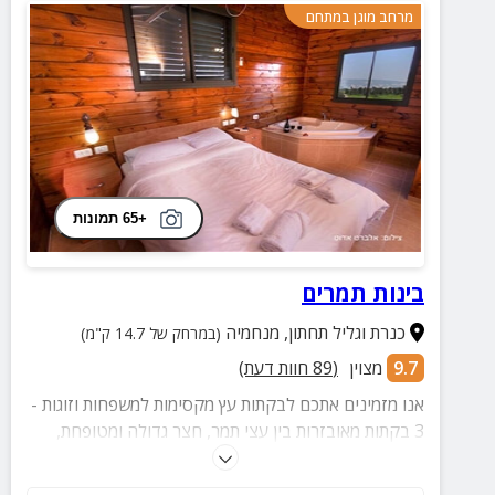
מרחב מוגן במתחם
+65 תמונות
בינות תמרים
כנרת וגליל תחתון
,
מנחמיה
(במרחק של 14.7 ק"מ)
9.7
מצוין
(
89
חוות דעת)
אנו מזמינים אתכם לבקתות עץ מקסימות למשפחות וזוגות -
3 בקתות מאובזרות בין עצי תמר, חצר גדולה ומטופחת,
בריכה צוננת וחדר אוכל להתכנסויות ואירועים. במתחם
בנוסף תוכלו למצוא וילה חדישה, צימרים נוספים ועוד