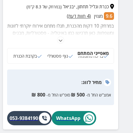
כנרת וגליל תחתון
,
יבניאל
(במרחק של 8.3 ק"מ)
9.6
מצוין
(
4
חוות דעת)
במרחק 10 דקות מהכנרת, תגלו מתחם אירוח יוקרתי לזוגות
ומשפחות. כאן תרגישו כמו באיטליה - פסטורליות, מבנים
העשויים אבן, אווירה ועיצוב רומנטי ועוד.
מאפייני המתחם
בריכה מחוממת
נוף פסטורלי
בקרבת הכנרת
מחיר
לזוג
:
₪
800
₪
500
אמצ”ש החל מ-
סופ”ש החל מ-
053-9384190
WhatsApp