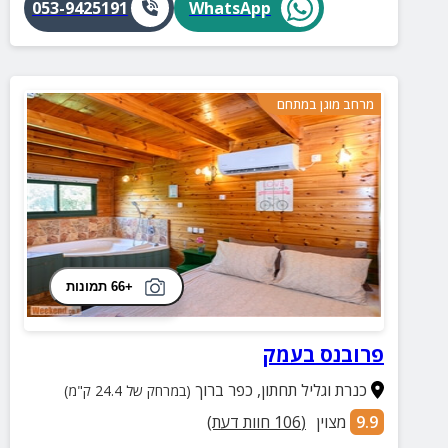
053-9425191
WhatsApp
מרחב מוגן במתחם
+66 תמונות
פרובנס בעמק
כנרת וגליל תחתון
,
כפר ברוך
(במרחק של 24.4 ק"מ)
9.9
מצוין
(
106
חוות דעת)