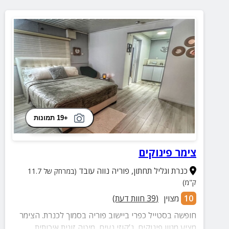
+19 תמונות
צימר פינוקים
כנרת וגליל תחתון
,
פוריה נווה עובד
(במרחק של 11.7
ק"מ)
10
מצוין
(
39
חוות דעת)
חופשה בסטייל כפרי ביישוב פוריה בסמוך לכנרת. הצימר
מציע מגוון פינוקים, ג'קוזי נעים, מיטה זוגית איכותית,