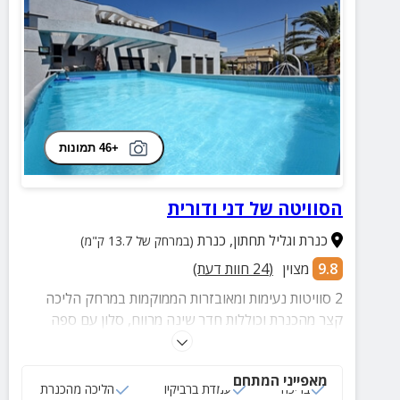
+46 תמונות
הסוויטה של דני ודורית
כנרת וגליל תחתון
,
כנרת
(במרחק של 13.7 ק"מ)
9.8
מצוין
(
24
חוות דעת)
2 סוויטות נעימות ומאובזרות הממוקמות במרחק הליכה
קצר מהכנרת וכוללות חדר שינה מרווח, סלון עם ספה
נפתחת, מזרנים וחצר עם בריכה נעימה. מושלם לאירוח
זוגות, קבוצות ומשפחות.
מאפייני המתחם
בריכה
עמדת ברביקיו
הליכה מהכנרת