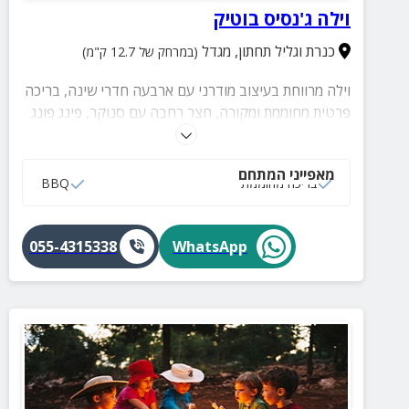
וילה ג'נסיס בוטיק
כנרת וגליל תחתון
,
מגדל
(במרחק של 12.7 ק"מ)
וילה מרווחת בעיצוב מודרני עם ארבעה חדרי שינה, בריכה
פרטית מחוממת ומקורה, חצר רחבה עם סנוקר, פינג פונג
ומדשאה ירוקה, נוף פתוח לכנרת ולגולן, מתאימה
למשפחות, קבוצות וימי גיבוש.
מאפייני המתחם
בריכה מחוממת
BBQ
055-4315338
WhatsApp