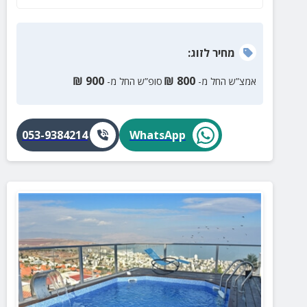
מחיר
לזוג
:
₪
900
₪
800
אמצ”ש החל מ-
סופ”ש החל מ-
053-9384214
WhatsApp