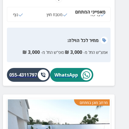
מכדורסל, כדורגל שולחן ובריכה המחוממת בימי החורף!
מאפייני המתחם
בריכה
מטבח חוץ
נוף
מחיר
לכל הוילה
:
₪
3,000
₪
3,000
אמצ”ש החל מ-
סופ”ש החל מ-
055-4311797
WhatsApp
מרחב מוגן במתחם