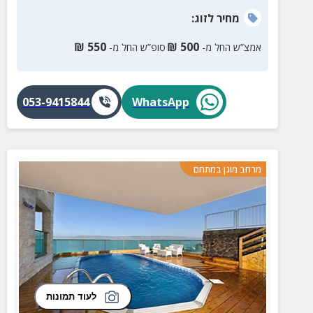
מחיר
לזוג
:
₪
550
₪
500
אמצ”ש החל מ-
סופ”ש החל מ-
053-9415844
WhatsApp
מרחב מוגן במתחם
לעוד תמונות