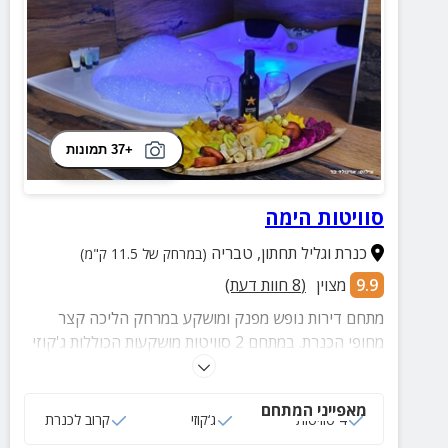
+37 תמונות
סוויטות הימה
כנרת וגליל תחתון
,
טבריה
(במרחק של 11.5 ק"מ)
9.9
מצוין
(
8
חוות דעת)
מתחם דירות נופש מפנק ומושקע במרחק הליכה קצר
מחופי הכנרת. במתחם 2 סוויטות מושקעות הכוללות ג'קוזי
מפנק, מיטה נוחה ואיכותית ועוד 2 סוויטות גדולות לזוגות.
מאפייני המתחם
4 סוויטות
ג‘קוזי
קרוב לכנרת