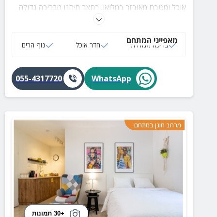
אוכל ומטבח מאובזר במלואו. בחצר תיהנו מבריכה גדולה
ונדנדות למנוחה והירגעות.
מאפייני המתחם
בריכה מגודרת
חדר אוכל
נוף הרים
055-4317720
WhatsApp
מרחב מוגן במתחם
+30 תמונות