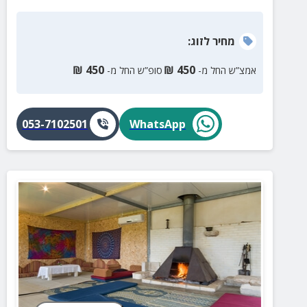
מחיר
לזוג
:
₪
450
₪
450
אמצ”ש החל מ-
סופ”ש החל מ-
053-7102501
WhatsApp