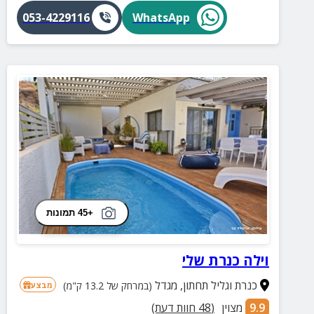
053-4229116
WhatsApp
+45 תמונות
וילה כנרת שלי
כנרת וגליל תחתון
,
מגדל
(במרחק של 13.2 ק"מ)
מבצע
9.9
מצוין
(
48
חוות דעת)