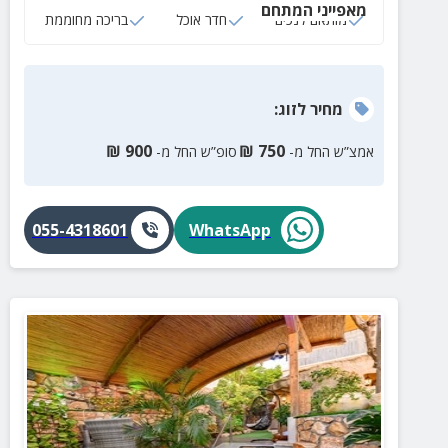
מאפייני המתחם
פינוקים!
מותאם לנכים
חדר אוכל
בריכה מחוממת
מחיר
לזוג
:
₪
900
₪
750
אמצ”ש החל מ-
סופ”ש החל מ-
055-4318601
WhatsApp