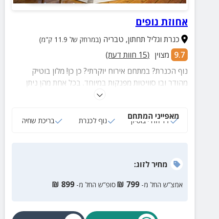
אחוזת נופים
כנרת וגליל תחתון
,
טבריה
(במרחק של 11.9 ק"מ)
9.7
מצוין
(
15
חוות דעת)
נוף הכנרת? במתחם אירוח יוקרתי? כן כן! מלון בוטיק
מהודר ובו סוויטות מפנקות במיוחד. בכל אחת מהן ניתן
לראות את הכנרת המשגעת ואת נופי רמת הגולן. במלון
פינוקים רבים: מתקני ספא, בר מסעדה איכותי, בריכה ועוד!
מאפייני המתחם
11 חדרי בוטיק
נוף לכנרת
בריכת שחיה
מחיר
לזוג
:
₪
899
₪
799
אמצ”ש החל מ-
סופ”ש החל מ-