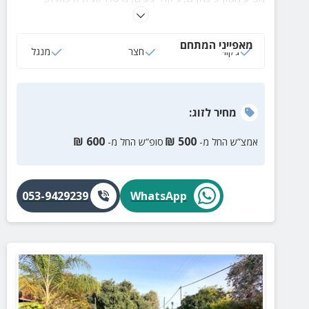
מטבחון מאובזר, גינה מטופחת וגולת הכותרת היא הנוף
הפסטורלי המרהיב.
מאפייני המתחם
ג‘קוזי
חצר
מנגל
מחיר
לזוג
:
₪
600
₪
500
אמצ”ש החל מ-
סופ”ש החל מ-
053-9429239
WhatsApp