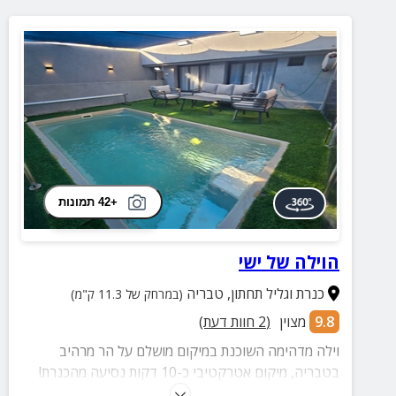
+42 תמונות
הוילה של ישי
כנרת וגליל תחתון
,
טבריה
(במרחק של 11.3 ק"מ)
9.8
מצוין
(
2
חוות דעת)
וילה מדהימה השוכנת במיקום מושלם על הר מרהיב
בטבריה, מיקום אטרקטיבי כ-10 דקות נסיעה מהכנרת!
בוילה מגוון פינוקים ואיבזור מלא. בחצר תוכלו ליהנות