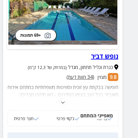
+69 תמונות
נופש דביר
כנרת וגליל תחתון
,
מגדל
(במרחק של 12.3 ק"מ)
9.8
מצוין
(
34
חוות דעת)
חופשה בבקתת עץ זוגית וסוויטות משפחתיות במתחם אירוח
מאובזר בכל טוב בצפון המדהים - כאן תיהנו מבריכה
ענקית ומגודרת, ג'קוזי זרמים זוגי בכל יחידה, חצר
פסטורלית ונוף קסום מכל עבר.
מאפייני המתחם
בריכה
ג‘קוזי פרטי
חצר פרטית