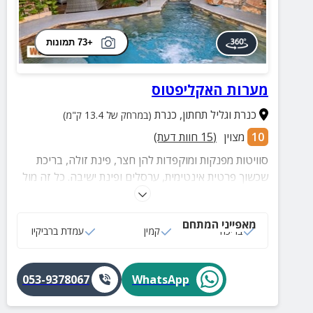
+73 תמונות
מערות האקליפטוס
כנרת וגליל תחתון
,
כנרת
(במרחק של 13.4 ק"מ)
10
מצוין
(
15
חוות דעת)
סוויטות מפנקות ומוקפדות להן חצר, פינת זולה, בריכת
שכשוך פרטית אינטימית, ערסלים ופינת ישיבה. כל זה מול
נוף הכנרת המרגיע, לזוגות המחפשים פינה אינטימית
וחופשה חלומית.
מאפייני המתחם
בריכה
קמין
עמדת ברביקיו
053-9378067
WhatsApp