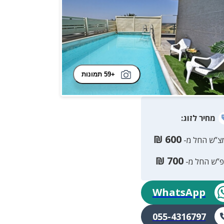
+59 תמונות
מחיר
לזוג
:
₪
600
צ”ש החל מ-
₪
700
פ”ש החל מ-
WhatsApp
055-4316797