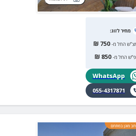
מחיר
לזוג
:
₪
750
צ”ש החל מ-
₪
850
פ”ש החל מ-
WhatsApp
055-4317871
ב מוגן במתחם