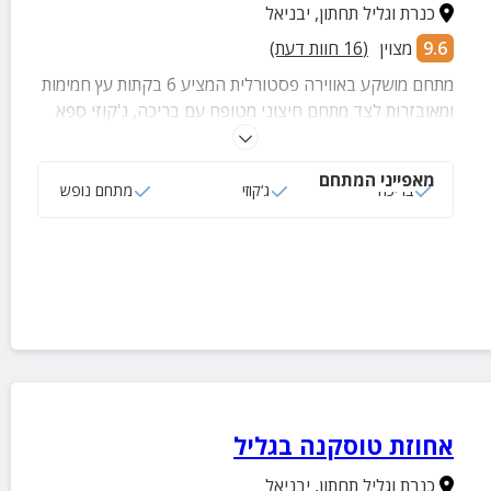
כנרת וגליל תחתון
,
יבניאל
9.6
מצוין
(
16
חוות דעת)
מתחם מושקע באווירה פסטורלית המציע 6 בקתות עץ חמימות
ומאובזרות לצד מתחם חיצוני מטופח עם בריכה, ג'קוזי ספא
חיצוני ופינות זולה נעימות. חופשה מושלמת למשפחות וזוגות.
מאפייני המתחם
בריכה
ג‘קוזי
מתחם נופש
אחוזת טוסקנה בגליל
כנרת וגליל תחתון
,
יבניאל