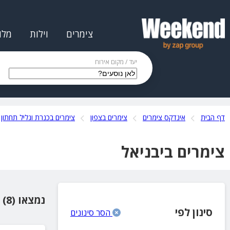
צימרים
וילות
מלו
יעד / מקום אירוח
דף הבית
אינדקס צימרים
צימרים בצפון
צימרים בכנרת וגליל תחתון
צימרים ביבניאל
נמצאו (8) מקומות אירוח
סינון לפי
הסר סינונים