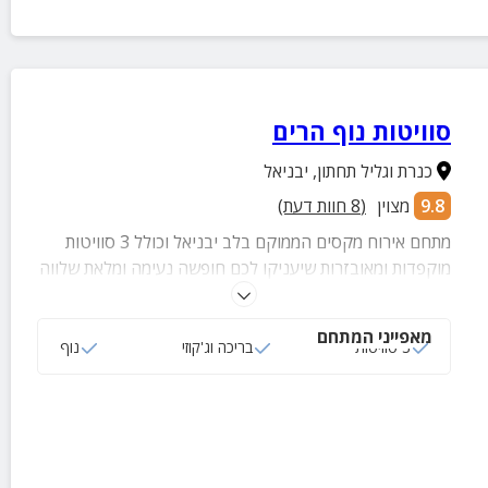
סוויטות נוף הרים
כנרת וגליל תחתון
,
יבניאל
9.8
מצוין
(
8
חוות דעת)
מתחם אירוח מקסים הממוקם בלב יבניאל וכולל 3 סוויטות
מוקפדות ומאובזרות שיעניקו לכם חופשה נעימה ומלאת שלווה
מול נופם המרהיב של הרי יבניאל והשדות הירוקים באזור.
מאפייני המתחם
3 סוויטות
בריכה וג'קוזי
נוף