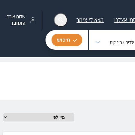
שלום
אורח
,
מו אצלנו
מצא לי צימר
התחבר
חיפוש
לדים
0
תינוקות