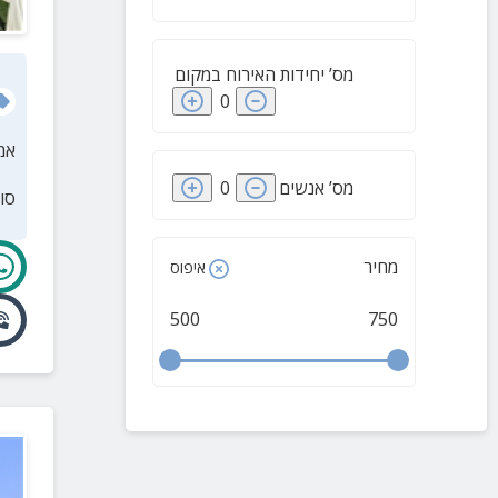
עדי
(
1
)
אפיקים
(
1
)
מס’ יחידות האירוח במקום
אשדות יעקב איחוד
(
1
)
0
בית אלפא
(
1
)
אמ
בית השיטה
(
1
)
מס’ אנשים
0
סו
בית שערים
(
1
)
דליה
(
1
)
מחיר
איפוס
דגניה ב'
(
1
)
עין הנצי"ב
(
1
)
500
750
עין חרוד איחוד
(
1
)
אשבל
(
1
)
גדיש
(
1
)
גשר
(
1
)
גבעת אלה
(
1
)