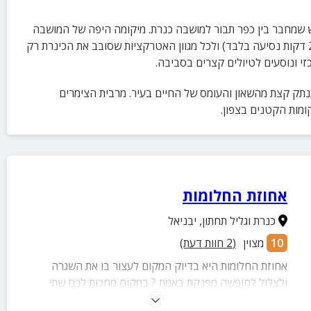
 שמחבר בין כפר תבור למושבה כנרת. מיקומה היפה של המושבה
הפך אותה עם השנים ליעד מבוקש לתיירות פנים. הקרבה של יבניאל לכינרת (כ - 20 דקות נסיעה בלבד) ולכל מגוון האטרקציות שסובב את הכינרת רק
י ונוסעים לטיולים קצרים בסביבה.
נתק קצת מהשאון והעומס של החיים בעיר. מרבית הצימרים
קומות הקטנים בצפון.
אחוזת החלומות
כנרת וגליל תחתון
,
יבניאל
10
מצוין
(
2
חוות דעת)
אחוזת החלומות היא בדיוק המקום לעצור בו את השגרה
ולצלול לחופשה מפנקת באמת ? במקום מחכות לכם שתי
יחידות אירוח מרווחות ומאובזרות אחת זוגית ואחת משפחתית