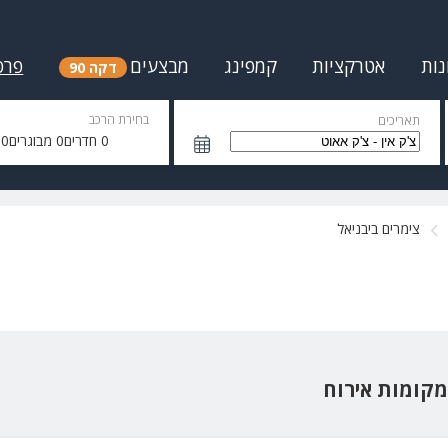
נות
אטרקציות
קמפינג
מבצעים
פרס
דקה 90
בחירת הרכב
תאריכים
0
חדרים
0
מבוגרים
0
י
צימרים ביבניאל