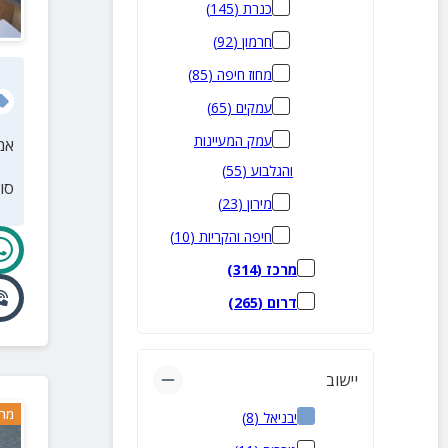
כנרת
(
145
)
חרמון
(
92
)
מחוז חיפה
(
85
)
עמקים
(
65
)
עמק המעיינות
אמ
והגלבוע
(
55
)
סו
מירון
(
23
)
חיפה והקריות
(
10
)
מרכז
(
314
)
דרום
(
265
)
יישוב
מרח
יבניאל
(
8
)