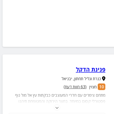
פנינת הדקל
כנרת וגליל תחתון
,
יבניאל
10
מצוין
(
63
חוות דעת)
מתחם צימרים עם חדרי המעוצבים כבקתות עץ אל מול נוף
פסטורלי קסום במיוחד. בחצר הירוקה והמטופחת תיהנו
מבריכה, ג'קוזי ספא, מנגל, מעשנת בשרים, טרמפולינה, פינות
ישיבה, ערסלים ועוד.