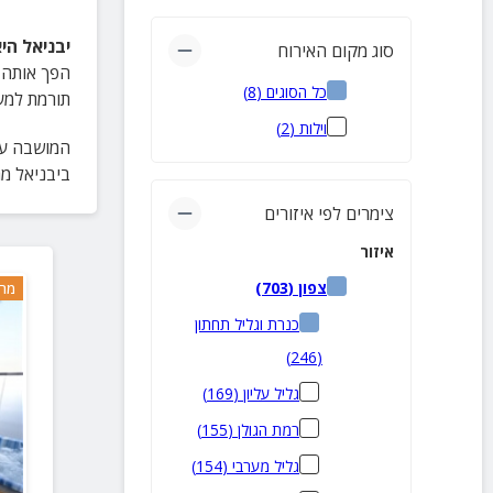
יבניאל הי
סוג מקום האירוח
כל הסוגים
(
8
)
תורמת למע
וילות
(
2
)
המושבה עצ
ביבניאל מה
צימרים לפי איזורים
איזור
צפון
(
703
)
מרח
כנרת וגליל תחתון
)
246
(
גליל עליון
(
169
)
רמת הגולן
(
155
)
גליל מערבי
(
154
)