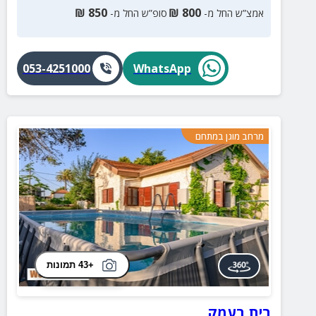
₪
850
₪
800
אמצ”ש החל מ-
סופ”ש החל מ-
053-4251000
WhatsApp
מרחב מוגן במתחם
+43 תמונות
בית בעמק