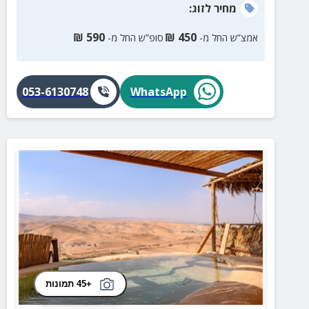
מחיר
לזוג
:
₪
590
₪
450
אמצ”ש החל מ-
סופ”ש החל מ-
053-6130748
WhatsApp
+45 תמונות