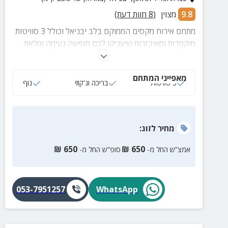
9.8
מצוין
(
8
חוות דעת)
מתחם אירוח מקסים הממוקם בלב יבניאל וכולל 3 סוויטות
מוקפדות ומאובזרות שיעניקו לכם חופשה נעימה ומלאת
שלווה מול נופם המרהיב של הרי יבניאל והשדות הירוקים
באזור.
מאפייני המתחם
3 סוויטות
בריכה וג'קוזי
נוף
מחיר
לזוג
:
₪
650
₪
650
אמצ”ש החל מ-
סופ”ש החל מ-
053-7951257
WhatsApp