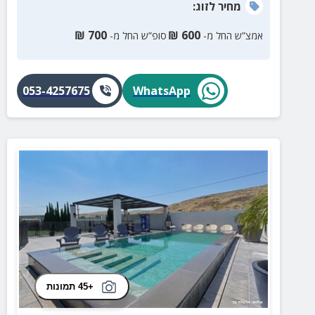
מחיר
לזוג
:
₪
700
₪
600
אמצ”ש החל מ-
סופ”ש החל מ-
053-4257675
WhatsApp
+45 תמונות