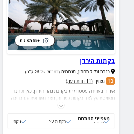
+88 תמונות
בקתות הירדן
כנרת וגליל תחתון
,
מנחמיה
(במרחק של 26 ק"מ)
10
מצוין
(
11
חוות דעת)
אירוח באווירה פסטורלית בקרבת נהר הירדן. כאן תיהנו
מסוויטת עץ לצד בקתות כפריות, חצר משותפת עם בריכה
וסאונה יבשה. בכל צימר ג'קוזי פרטי, מכונת קפה, מיטה
זוגית ועוד.
מאפייני המתחם
בריכה
בקתות עץ
ג‘קוזי