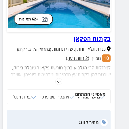
+62 תמונות
בקתות הפקאן
כנרת וגליל תחתון
,
שדי תרומות
(במרחק של 1.3 ק"מ)
10
מצוין
(
2
חוות דעת)
למרגלות הרי הגלבוע בתוך חורשת פקאן הטובלת בירוק,
שוכנות להן בקתות עץ מרהיבות ומדהימות ביופיהן, אווירה
כפרית שקטה ,ציוץ של ציפורים ,זריחות ושקיעות ,נוף
פסטורלי מקסים של עצי פקאן והדר.
מאפייני המתחם
בריכה מגודרת
אמבט זרמים פרטי
עמדת מנגל
מחיר
לזוג
: