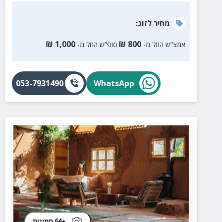
מחיר
לזוג
:
₪
1,000
₪
800
אמצ”ש החל מ-
סופ”ש החל מ-
053-7931490
WhatsApp
+64 תמונות