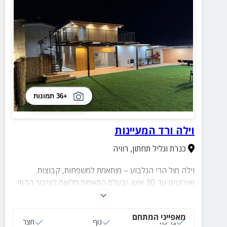
+36 תמונות
וילה ורד המעיינות
כנרת וגליל תחתון
,
רוויה
וילה מול הרי הגלבוע – מותאמת למשפחות, קבוצות
ואירועים עד 30 איש, ובעלת התאמות מלאות לציבור הדתי
ושומרי המסורת. הוילה כוללת 3 חדרי שינה מפנקים עם
ג’קוזי, סלון גדול, חצר מרוותת עם בריכה מגודרת,
מאפייני המתחם
טרמפולינה, נדנדות, פינות ישיבה ועמדת מנגל.
בריכה
נוף
חצר