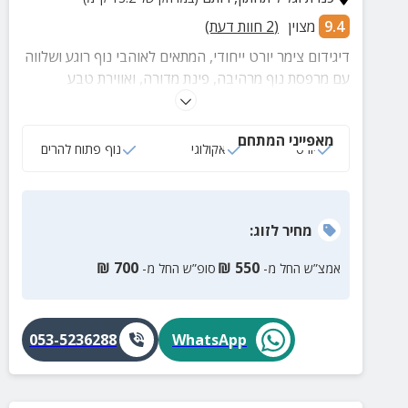
9.4
מצוין
(
2
חוות דעת)
דיגידום צימר יורט ייחודי, המתאים לאוהבי נוף רוגע ושלווה
עם מרפסת נוף מרהיבה, פינת מדורה, ואווירת טבע
מדהימה. מתאים למשפחות, זוגות, ולציבור הדתי.
מאפייני המתחם
יורט
אקולוגי
נוף פתוח להרים
מחיר
לזוג
:
₪
700
₪
550
אמצ”ש החל מ-
סופ”ש החל מ-
053-5236288
WhatsApp