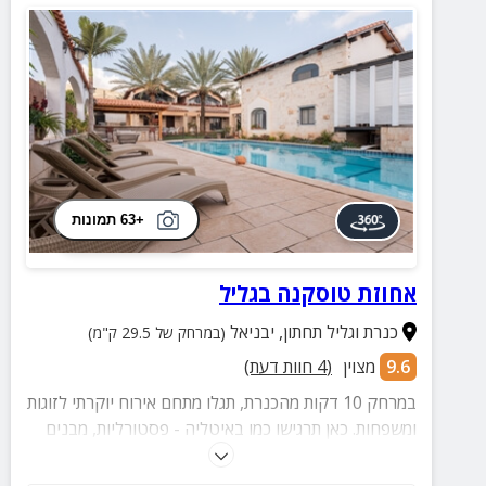
+63 תמונות
אחוזת טוסקנה בגליל
כנרת וגליל תחתון
,
יבניאל
(במרחק של 29.5 ק"מ)
9.6
מצוין
(
4
חוות דעת)
במרחק 10 דקות מהכנרת, תגלו מתחם אירוח יוקרתי לזוגות
ומשפחות. כאן תרגישו כמו באיטליה - פסטורליות, מבנים
העשויים אבן, אווירה ועיצוב רומנטי ועוד.