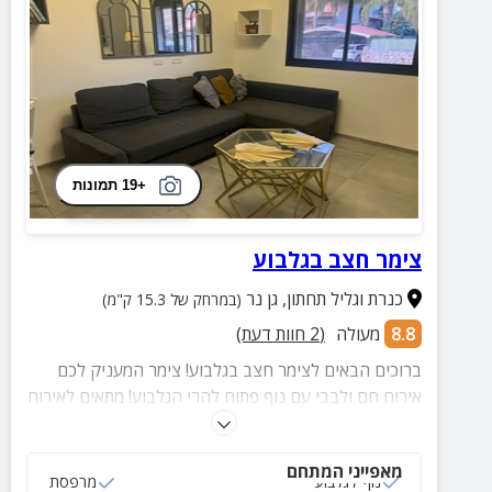
+19 תמונות
צימר חצב בגלבוע
כנרת וגליל תחתון
,
גן נר
(במרחק של 15.3 ק"מ)
8.8
מעולה
(
2
חוות דעת)
ברוכים הבאים לצימר חצב בגלבוע! צימר המעניק לכם
אירוח חם ולבבי עם נוף פתוח להרי הגלבוע! מתאים לאירוח
זוגות ומשפחות עד 5 נפשות וכולל סלון, חדר שינה זוגי,
מטבחון מאובזר, מרפסת נוף ועוד.
מאפייני המתחם
נוף לגלבוע
מרפסת