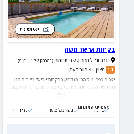
+68 תמונות
בקתות אריאל משה
כנרת וגליל תחתון
,
שדי תרומות
(במרחק של 1.4 ק"מ)
10
מצוין
(
3
חוות דעת)
אירוח כפרי מול הרי הגלבוע בבקתות אריאל משה תיהנו
מחופשה שקטה ומרגיעה בלב הצפון, עם בריכה מרעננת,
צימרים חמימים ונוף גלילי פתוח.
מאפייני המתחם
בריכה
ג‘קוזי בכל צימר
נוף הררי