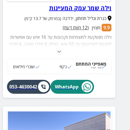
וילה שמר עמק המעיינות
כנרת וגליל תחתון
,
ירדנה
(במרחק של 13.7 ק"מ)
9.9
מצוין
(
12
חוות דעת)
וילה מושקעת למשפחות וקבוצות עד 16 איש עם אפשרות
לחגיגת לאירועים עד 50 איש. בוילה 6 חדרי שינה, 6 חדרי
רחצה, מטבח גדול ומאובזר, סלון מרווח, חצר ענקית עם
נוף עוצר נשימה, בריכת גלישה מגודרת ומחוממת, עמדת
מאפייני המתחם
BBQ מאובזרת, פינג פונג, טרמפולינה ושערי כדורגל ועוד.
בריכה
ג‘קוזי
שוברי מילואים
053-4630042
WhatsApp