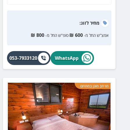
מחיר
לזוג
:
₪
800
₪
600
אמצ”ש החל מ-
סופ”ש החל מ-
053-7933120
WhatsApp
מרחב מוגן במתחם