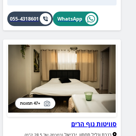
055-4318601
WhatsApp
+47 תמונות
סוויטות נוף הרים
כנרת וגליל תחתון
,
יבניאל
(במרחק של 28.5 ק"מ)