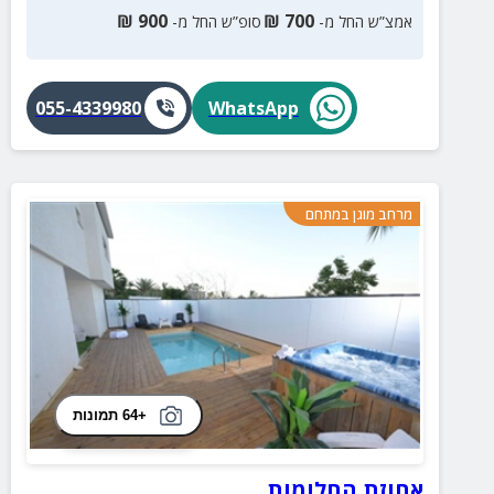
₪
900
₪
700
אמצ”ש החל מ-
סופ”ש החל מ-
055-4339980
WhatsApp
מרחב מוגן במתחם
+64 תמונות
אחוזת החלומות