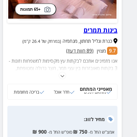
+65 תמונות
בינות תמרים
כנרת וגליל תחתון
,
מנחמיה
(במרחק של 26.4 ק"מ)
9.7
מצוין
(
89
חוות דעת)
אנו מזמינים אתכם לבקתות עץ מקסימות למשפחות וזוגות -
3 בקתות מאובזרות בין עצי תמר, חצר גדולה ומטופחת,
בריכה צוננת וחדר אוכל להתכנסויות ואירועים. במתחם
בנוסף תוכלו למצוא וילה חדישה, צימרים נוספים ועוד
מאפייני המתחם
פינוקים!
מותאם לנכים
חדר אוכל
בריכה מחוממת
מחיר
לזוג
:
₪
900
₪
750
אמצ”ש החל מ-
סופ”ש החל מ-