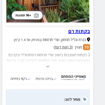
+96 תמונות
בקתות רם
כנרת וגליל תחתון
,
שדי תרומות
(במרחק של 1.4 ק"מ)
10
מצוין
(
3
חוות דעת)
2 בקתות מעוצבות בישוב שדי תרומות הפסטורלי ובקרבת
המעיינות היפים בארץ. חצר המתחם ירקרקה עם 2 בריכות
מרעננות ובכל בקתה תמצאו ג'קוזי זרמים מפנק ואבזור
משלים לחופשה המשפחתית המושלמת
מאפייני המתחם
בריכה משותפת
בריכה פרטית
ג‘קוזי ביחידות
מחיר
לזוג
: