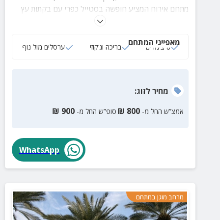
מתחם אירוח המציע חופשה בסטייל כפרי עם בקתות עץ
מוקפדות, חצר גדולה עם בריכה גדולה וצוננת, עמדת
BBQ ועוד המון הפתעות.
מאפייני המתחם
8 צימרים
בריכה וג‘קוזי
ערסלים מול נוף
מחיר
לזוג
:
₪
900
₪
800
אמצ”ש החל מ-
סופ”ש החל מ-
WhatsApp
מרחב מוגן במתחם