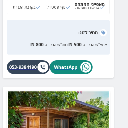
מאפייני המתחם
בריכה מחוממת
נוף פסטורלי
בקרבת הכנרת
מחיר
לזוג
:
₪
800
₪
500
אמצ”ש החל מ-
סופ”ש החל מ-
053-9384190
WhatsApp