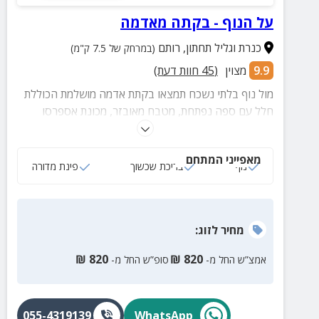
על הנוף - בקתה מאדמה
כנרת וגליל תחתון
,
רותם
(במרחק של 7.5 ק"מ)
9.9
מצוין
(
45
חוות דעת)
מול נוף בלתי נשכח תמצאו בקתת אדמה מושלמת הכוללת
חלל עם ספה נפתחת, מטבח מאובזר, מכונת אספרסו
וקומת גלריה. לבקתה מתחם חוץ עם בריכת שכשוך טבעית
(מחוממת בחורף), פינות ישיבה ופינת מדורה.
מאפייני המתחם
נוף
בריכת שכשוך
פינת מדורה
מחיר
לזוג
:
₪
820
₪
820
אמצ”ש החל מ-
סופ”ש החל מ-
055-4319139
WhatsApp