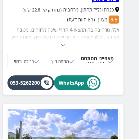
כנרת וגליל תחתון
,
מרחביה
(במרחק של 22.8 ק"מ)
9.8
מצוין
(
81
חוות דעת)
וילה מרהיבה בה תמצאו 4 חדרי שינה מרווחים, מטבח
מאובזר, סלון מעוצב + פינות ישיבה וטלוויזיה, מתחם חוץ
עם ג'קוזי מפנק, בריכה מרעננת, שולחן פינג פונג ועוד.
מאפייני המתחם
4 חדרי שינה
מתחם חוץ
בריכה וג‘קוזי
053-5262200
WhatsApp