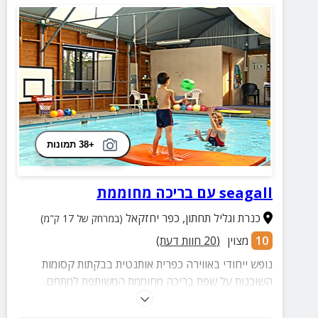
+38 תמונות
seagall עם בריכה מחוממת
כנרת וגליל תחתון
,
כפר יחזקאל
(במרחק של 17 ק"מ)
10
מצוין
(
20
חוות דעת)
נופש ייחודי באווירה כפרית אותנטית בבקתות קסומות
השוכנות על שפת בריכה מחוממת המשותפת למתחם.
ייחודיות המקום היא שניתן לבצע טיפולי מים, פעילות מים
לפעוטות וצלילה משפחתית משותפת. בקרבת מקום מסלולי