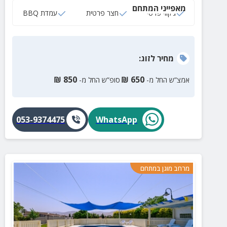
מאפייני המתחם
הליכה, טיולי שטח ועוד.
ג‘קוזי פרטי
חצר פרטית
עמדת BBQ
מחיר
לזוג
:
₪
850
₪
650
אמצ”ש החל מ-
סופ”ש החל מ-
053-9374475
WhatsApp
מרחב מוגן במתחם