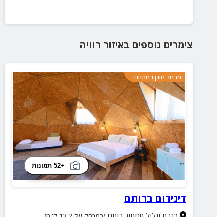
צימרים נוספים
באיזור
רוויה
מרחב מוגן במתחם
+52 תמונות
דיגידום ברותם
כנרת וגליל תחתון
,
רותם
(במרחק של 13.2 ק"מ)