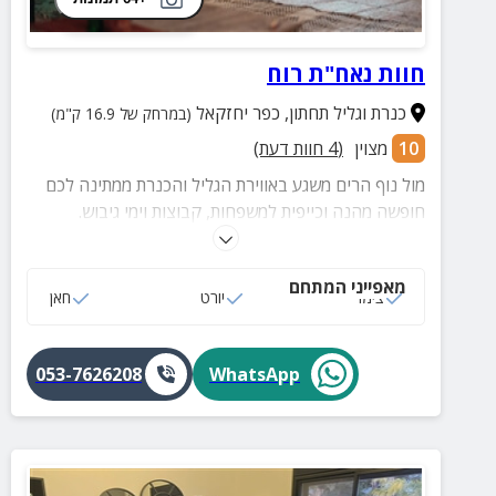
חוות נאח"ת רוח
כנרת וגליל תחתון
,
כפר יחזקאל
(במרחק של 16.9 ק"מ)
10
מצוין
(
4
חוות דעת)
מול נוף הרים משגע באווירת הגליל והכנרת ממתינה לכם
חופשה מהנה וכייפית למשפחות, קבוצות וימי גיבוש.
בסביבת החווה מגוון אטרקציות למגדול ועד קטן. במתחם
החוץ תמצאו מטבח חוץ, פינות ישיבה, פינת אש חיצונית,
מאפייני המתחם
מקלחות חוץ ועוד.
צימר
יורט
חאן
053-7626208
WhatsApp