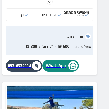
וייחודי עם נוף עוצר נשימה של הרי הגלעד, הגלבוע ואפילו
הר החרמון בימים בהירים.
מאפייני המתחם
אקולוגי
חצר פרטית
נוף ממכר
מחיר
לזוג
:
₪
800
₪
600
אמצ”ש החל מ-
סופ”ש החל מ-
053-6332114
WhatsApp