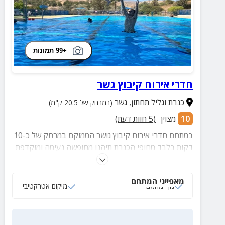
+99 תמונות
חדרי אירוח קיבוץ גשר
כנרת וגליל תחתון
,
גשר
(במרחק של 20.5 ק"מ)
10
מצוין
(
5
חוות דעת)
במתחם חדרי אירוח קיבוץ גושר הממוקם במרחק של כ-10
דקות בלבד מחופי הכנרת תיהנו מחופשה נעימה ומוקדפת
המתאימה לנופש זוגי רומנטי או בילוי משפחתי.
מאפייני המתחם
נוף מהמם
מיקום אטרקטיבי