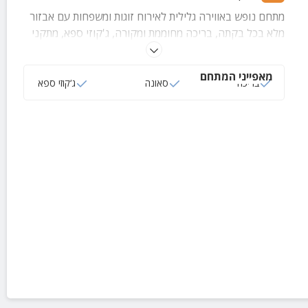
מתחם נופש באווירה גלילית לאירוח זוגות ומשפחות עם אבזור
מלא בכל בקתה, בריכה מחוממת ומקורה, ג'קוזי ספא, מתקני
משחק לילדים ונוף בלתי נשכח סביב החצר המטופחת.
מאפייני המתחם
בריכה
סאונה
ג‘קוזי ספא