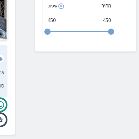
גילון
(
1
)
מחיר
איפוס
הררית
(
1
)
450
450
חרשים
(
1
)
כברי
(
1
)
כמון
(
1
)
כרמיאל
(
1
)
תובל
(
1
)
אמ
קיבוץ יחיעם
(
1
)
סו
קיבוץ ענבר
(
1
)
כליל
(
1
)
לפידות
(
1
)
לוטם
(
1
)
מעלות
(
1
)
מעלות תרשיחא
(
1
)