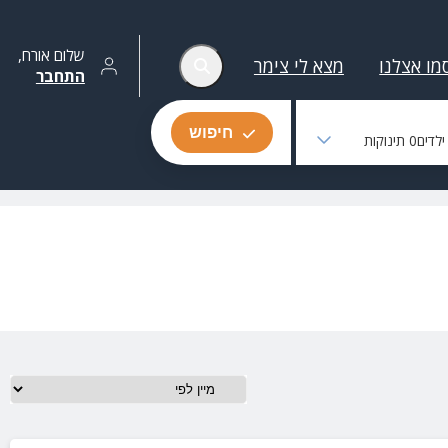
שלום
אורח
,
מו אצלנו
מצא לי צימר
התחבר
חיפוש
לדים
0
תינוקות