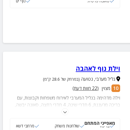
סאונה פרטית
נוף ים
וילת נוף לאהבה
גליל מערבי
,
נטועה
(במרחק של 28.6 ק"מ)
10
מצוין
(
22
חוות דעת)
וילה מדהימה בגליל המערבי לאירוח משפחות וקבוצות, עם
בריכה מרעננת, 6 חדרי שינה, 4 חדרי רחצה, סאונה יבשה,
מתחם חוץ עם פינות ישיבה נוחות, נדנדות ועוד.
מאפייני המתחם
בריכה
שולחנות משחק
מרחבי דשא