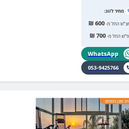
מחיר
לזוג
:
₪
600
צ”ש החל מ-
₪
700
פ”ש החל מ-
WhatsApp
053-9425766
ב מוגן במתחם