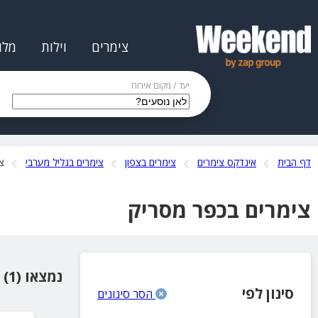
צימרים
וילות
מלו
יעד / מקום אירוח
דף הבית
אינדקס צימרים
צימרים בצפון
צימרים בגליל מערבי
צ
צימרים בכפר מסריק
נמצאו (1) מקומות אירוח
סינון לפי
הסר סינונים