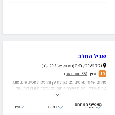
שביל החלב
גליל מערבי
,
בצת
(במרחק של 20.5 ק"מ)
10
מצוין
(
35
חוות דעת)
מתחם אירוח מקסים עם בקתות עץ ומרפסות פטיו, פינג פונג,
טניס שולחן, פינות ישיבה נוחות עם ערסלים ונדנדות ועוד
לחופשה מושלמת.
מאפייני המתחם
5 יחידות
קרוב לים
חצר