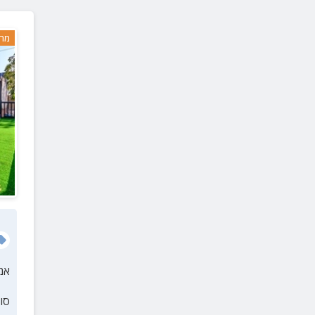
מתת
(
1
)
מרח
מצובה
(
1
)
ראש הנקרה
(
1
)
שמרת
(
1
)
טל אל
(
1
)
אמ
סו