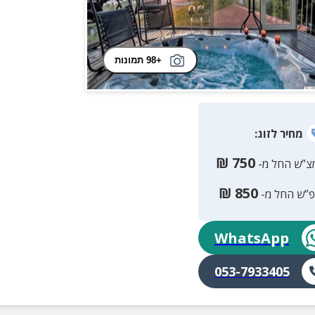
+98 תמונות
מחיר
לזוג
:
₪
750
צ”ש החל מ-
₪
850
פ”ש החל מ-
WhatsApp
053-7933405