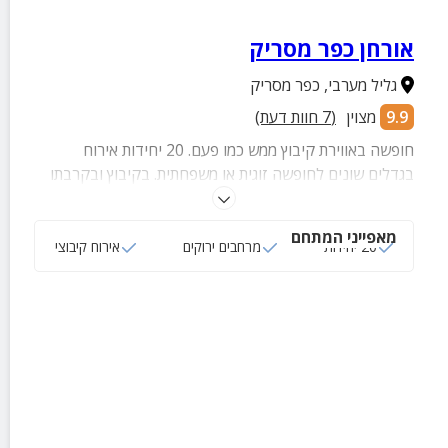
אורחן כפר מסריק
גליל מערבי
,
כפר מסריק
9.9
מצוין
(
7
חוות דעת)
חופשה באווירת קיבוץ ממש כמו פעם. 20 יחידות אירוח
בגדלים שונים לחופשה זוגית או משפחתית. בקיבוץ ובקרבתו
מגוון אטרקציות.
מאפייני המתחם
20 יחידות
מרחבים ירוקים
אירוח קיבוצי