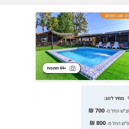
ב מוגן במתחם
+64 תמונות
מחיר
לזוג
:
₪
700
צ”ש החל מ-
₪
800
פ”ש החל מ-