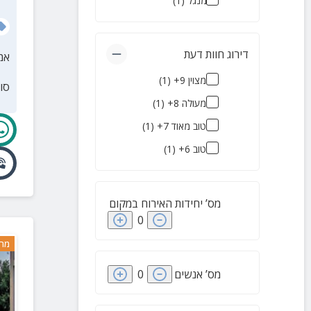
מנגל
(
1
)
לימן
(
2
)
אשרת
(
2
)
דירוג חוות דעת
אמ
פקיעין
(
2
)
מצוין 9+
(
1
)
סו
שלומי
(
2
)
מעולה 8+
(
1
)
צוריאל
(
2
)
טוב מאוד 7+
(
1
)
ירכא
(
2
)
טוב 6+
(
1
)
זרעית
(
2
)
אדמית
(
1
)
מס’ יחידות האירוח במקום
עכו
(
1
)
0
עמקה
(
1
)
מרח
אשחר
(
1
)
פסוטה
מס’ אנשים
(
1
)
0
גשר הזיו
(
1
)