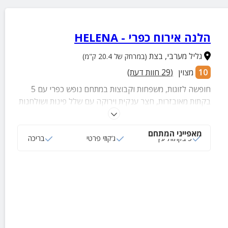
הלנה אירוח כפרי - HELENA
גליל מערבי
,
בצת
(במרחק של 20.4 ק"מ)
10
מצוין
(
29
חוות דעת)
חופשה לזוגות, משפחות וקבוצות במתחם נופש כפרי עם 5
בקתות מאובזרות, חצר ענקית וירוקה עם שלל פינות ושולחנות
פיקניק, בריכה גדולה ומפנקת המוקפת מיטות שיזוף, מטבח
גדול משותף עם פרגולה, שולחן אוכל גדול ומסך טלוויזיה
מאפייני המתחם
ואופציה לקיום ימי גיבוש ואירועי בוטיק אינטימיים.
5 בקתות עץ
ג‘קוזי פרטי
בריכה