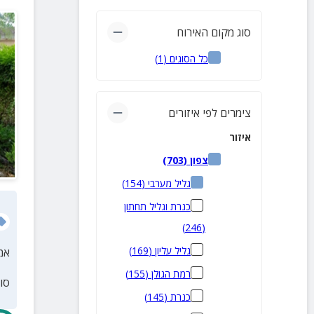
סוג מקום האירוח
כל הסוגים
(
1
)
צימרים לפי איזורים
איזור
צפון
(
703
)
גליל מערבי
(
154
)
כנרת וגליל תחתון
)
246
(
גליל עליון
(
169
)
אמ
רמת הגולן
(
155
)
סו
כנרת
(
145
)