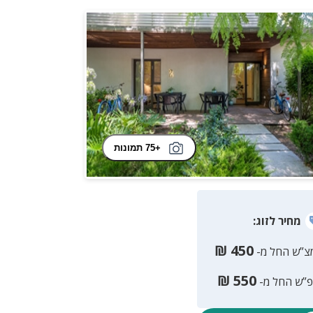
+75 תמונות
מחיר
לזוג
:
₪
450
צ”ש החל מ-
₪
550
פ”ש החל מ-