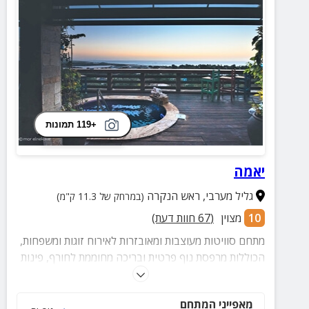
+119 תמונות
יאמה
גליל מערבי
,
ראש הנקרה
(במרחק של 11.3 ק"מ)
10
מצוין
(
67
חוות דעת)
מתחם סוויטות מעוצבות ומאובזרות לאירוח זוגות ומשפחות,
הכוללות מרפסת נוף פרטית ובריכה מחוממת לחורף, פינות
ישיבה נוחות ומרווחות, ג'קוזי ועוד.
מאפייני המתחם