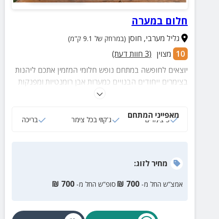
חלום במערה
גליל מערבי
,
חוסן
(במרחק של 9.1 ק"מ)
10
מצוין
(
3
חוות דעת)
יוצאים לחופשה במתחם נופש חלומי המזמין אתכם ליהנות
בצימרים ייחודים הבנויים כמערות אבן רומנטיות ומפנקות
לזוגות ומשפחות עד 4 איש. במתחם תיהנו גם מחצר
מעוצבת עם בריכה, ג'קוזי ומגוון פינות ישיבה.
מאפייני המתחם
3 צימרים
ג'קוזי בכל צימר
בריכה
מחיר
לזוג
:
₪
700
₪
700
אמצ”ש החל מ-
סופ”ש החל מ-