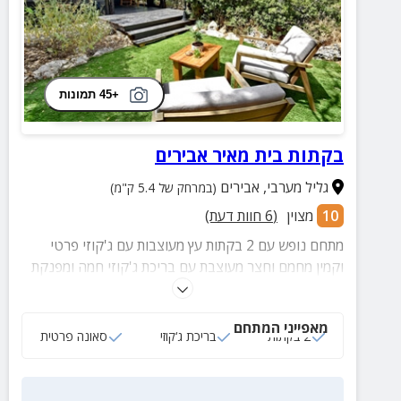
+45 תמונות
בקתות בית מאיר אבירים
גליל מערבי
,
אבירים
(במרחק של 5.4 ק"מ)
10
מצוין
(
6
חוות דעת)
מתחם נופש עם 2 בקתות עץ מעוצבות עם ג'קוזי פרטי
וקמין מחמם וחצר מעוצבת עם בריכת ג'קוזי חמה ומפנקת
ובקתת סאונה קסומה.
מאפייני המתחם
2 בקתות
בריכת ג‘קוזי
סאונה פרטית