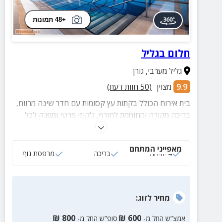
+48 תמונות
חלום בגליל
גליל מערבי
,
גורן
9.9
מצוין
(
50
חוות דעת)
בית אירוח הכולל בקתות עץ קסומות עם חדר שינה מרווח,
בריכה מקורה ומחוממת לחורף, ג'קוזי פרטי ומפנק לכל
יחידה, מרפסת נוף פרטית, סלון מעוצב, מטבחון מאובזר
ועוד.
מאפייני המתחם
4 יחידות
בריכה
מרפסת נוף
מחיר
לזוג
:
₪
800
₪
600
אמצ”ש החל מ-
סופ”ש החל מ-