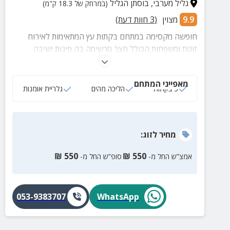
גליל מערבי
,
בוסתן הגליל
(במרחק של 18.3 ק"מ)
9.9
מצוין
(
3
חוות דעת)
חופשה מקסימה במתחם בקתות עץ המתאימות לאירוח
זוגות ומשפחות הכולל חצר מרשימה בה פינות ישיבה
נעימות וליהנות מגלריית אומנות במקום עם מיצגים
מרתקים.
מאפייני המתחם
3 בקתות
הליכה מהים
גלריית אומנות
מחיר
לזוג
:
₪
550
₪
550
אמצ”ש החל מ-
סופ”ש החל מ-
053-9383707
WhatsApp