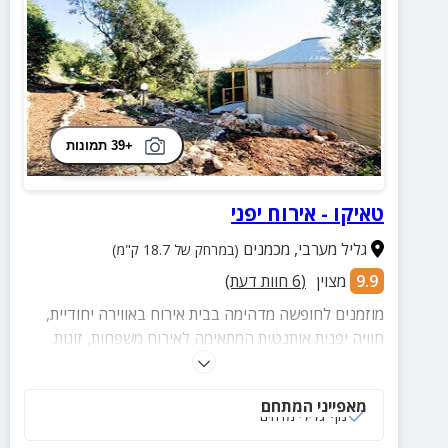
+39 תמונות
טאיקו - אירוח יפני
גליל מערבי
,
מכמנים
(במרחק של 18.7 ק"מ)
9.9
מצוין
(
6
חוות דעת)
מוזמנים לחופשה מדהימה בבית אירוח באווירה יחודיית,
חוויה יפנית אותנטית המתאימה לאירוח משפחות, זוגות
וקבוצות במתחם מסעדה יפנית, אפשרות לטקס תה מסורתי
ועוד.
מאפייני המתחם
נוף גלילי מדהים