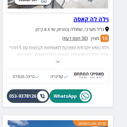
וילה לה קאסה
גליל מערבי
,
שתולה
(במרחק של 8.4 ק"מ)
10
מצוין
(
30
חוות דעת)
וילת נופש יוקרתית ומפנקת למשפחות וקבוצות עם 5 חדרי
שינה גדולים ומרווחים, מטבח גדול ומאובזר, חצר עם
בריכה מרעננת, ג'קוזי, טאבון אפייה, מנגל, פינות ישיבה
ועוד שלל פינוקים.
מאפייני המתחם
5 חדרי שינה
קולינריה
בריכה מגודרת
053-9378126
WhatsApp
מרחב מוגן במתחם