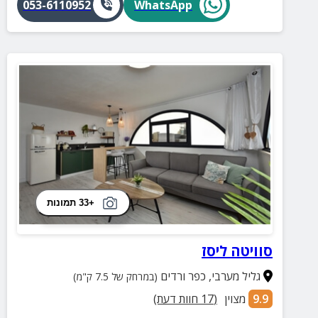
053-6110952
WhatsApp
+33 תמונות
סוויטה ליסז
גליל מערבי
,
כפר ורדים
(במרחק של 7.5 ק"מ)
9.9
מצוין
(
17
חוות דעת)