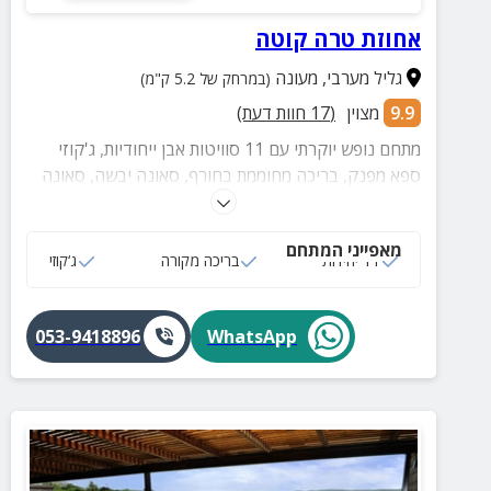
אחוזת טרה קוטה
גליל מערבי
,
מעונה
(במרחק של 5.2 ק"מ)
9.9
מצוין
(
17
חוות דעת)
מתחם נופש יוקרתי עם 11 סוויטות אבן ייחודיות, ג'קוזי
ספא מפנק, בריכה מחוממת בחורף, סאונה יבשה, סאונה
רטובה ומכונת קפה איכותית להנאתכם!
מאפייני המתחם
11 יחידות
בריכה מקורה
ג‘קוזי
053-9418896
WhatsApp