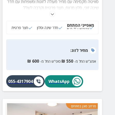
סוויטה מקסימה עם מחיר מעולה לזוגות ומשפחות עם חדר
שינה זוגי, סלון מרווח, חצר פרטית וקרבה לשלל
אטרקציות, מסלולי טיול, בתי קפה ועוד.
מאפייני המתחם
מתאים ל-4 איש
חדר שינה וסלון
חצר פרטית
מחיר
לזוג
:
₪
600
₪
550
אמצ”ש החל מ-
סופ”ש החל מ-
055-4317904
WhatsApp
מרחב מוגן במתחם