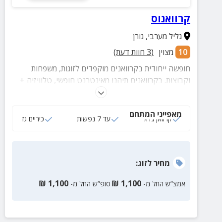
קרוואנוס
גליל מערבי
,
גורן
10
מצוין
(
3
חוות דעת)
חופשה ייחודית בקרוואנים מוקפדים לזוגות, משפחות
וקבוצות. בקרוואנים תיהנו מאינטרנט חופשי, טלוויזיה +
נטפליקס, מיזוג אוויר, מטבח מאובזר, מיטה זוגית נוחה
ומיטות לילדים. אתם מוזמנים להשכיר קרוואן ולצאת לגלות
מאפייני המתחם
את ארצנו הקטנטונת והנפלאה: ברכת רם ברמת הגולן,
קרוואן גדול
עד 7 נפשות
כיריים גז
לילה למרגלות החרמון, חוף הצוק היפהפה בתל-אביב ועוד.
מחיר
לזוג
:
₪
1,100
₪
1,100
אמצ”ש החל מ-
סופ”ש החל מ-