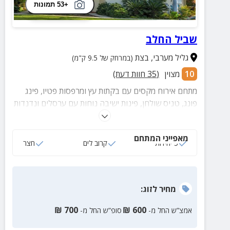
+53 תמונות
שביל החלב
גליל מערבי
,
בצת
(במרחק של 9.5 ק"מ)
10
מצוין
(
35
חוות דעת)
מתחם אירוח מקסים עם בקתות עץ ומרפסות פטיו, פינג
פונג, טניס שולחן, פינות ישיבה נוחות עם ערסלים ונדנדות
ועוד לחופשה מושלמת.
מאפייני המתחם
5 יחידות
קרוב לים
חצר
מחיר
לזוג
:
₪
700
₪
600
אמצ”ש החל מ-
סופ”ש החל מ-