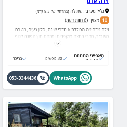
וילה ארט
גליל מערבי
,
שתולה
(במרחק של 8.3 ק"מ)
10
מצוין
(
6
חוות דעת)
וילה מדהימה הכוללת 6 חדרי שינה, סלון נעים, מטבח
מאובזר, חדרי רחצה מוקפדים ומתחם חוץ הפונה לנוף
מהפנט וכולל בריכה גדולה המקורה ומחוממת בחורף,
ג'קוזי, עמדת BBQ עם כיור ומשטח עבודה, שולחנות
מאפייני המתחם
משחק, מתקני ילדים ועוד!
6 חדרים
30 נופשים
בריכה
053-3344436
WhatsApp