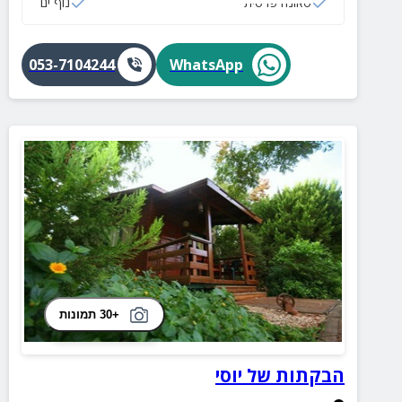
סאונה פרטית
נוף ים
053-7104244
WhatsApp
+30 תמונות
הבקתות של יוסי