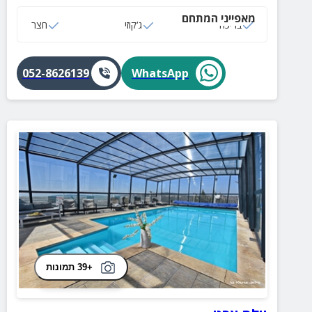
בריכה מפנקת עם חצר מטופחת ועוד שלל הפתעות.
מאפייני המתחם
בריכה
ג‘קוזי
חצר
052-8626139
WhatsApp
+39 תמונות