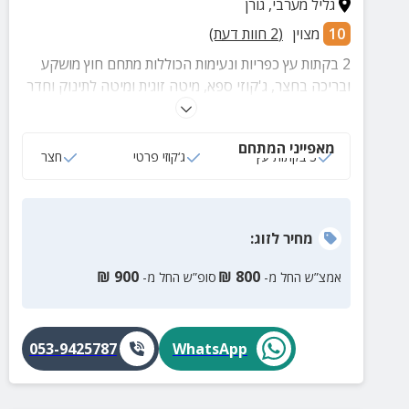
גליל מערבי
,
גורן
10
מצוין
(
2
חוות דעת)
2 בקתות עץ כפריות ונעימות הכוללות מתחם חוץ מושקע
ובריכה בחצר, ג'קוזי ספא, מיטה זוגית ומיטה לתינוק וחדר
רחצה מטופח.
מאפייני המתחם
3 בקתות עץ
ג‘קוזי פרטי
חצר
מחיר
לזוג
:
₪
900
₪
800
אמצ”ש החל מ-
סופ”ש החל מ-
053-9425787
WhatsApp