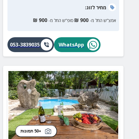
מחיר
לזוג
:
₪
900
₪
900
אמצ”ש החל מ-
סופ”ש החל מ-
053-3839035
WhatsApp
+50 תמונות