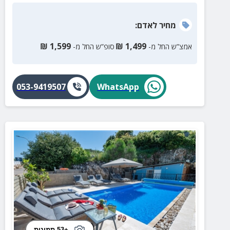
מחיר
לאדם
:
₪
1,599
₪
1,499
אמצ”ש החל מ-
סופ”ש החל מ-
053-9419507
WhatsApp
+53 תמונות