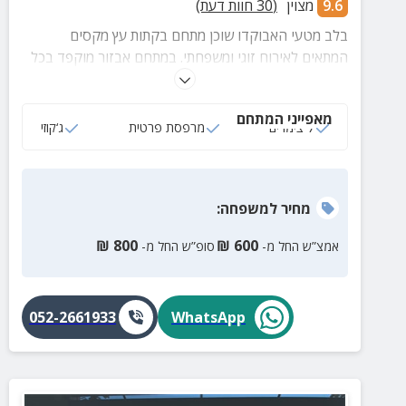
9.6
מצוין
(
30
חוות דעת)
בלב מטעי האבוקדו שוכן מתחם בקתות עץ מקסים
המתאים לאירוח זוגי ומשפחתי. במתחם אבזור מוקפד בכל
בקתה, חצר מטופחת, פינות ישיבה ומרחק של דקות
ספורות מחופי אכזיב המהממים.
מאפייני המתחם
7 צימרים
מרפסת פרטית
ג‘קוזי
מחיר
למשפחה
:
₪
800
₪
600
אמצ”ש החל מ-
סופ”ש החל מ-
052-2661933
WhatsApp