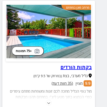
מרחב מוגן במתחם
+75 תמונות
בקתות הורדים
גליל מערבי
,
בצת
(במרחק של 9.5 ק"מ)
9.9
מצוין
(
35
חוות דעת)
מול נופי הגליל מחכה לכם זוגות ומשפחות מתחם צימרים
כפרי הנמצא בתוך מטע ליצ'י. במתחם תהנו מבקתות
המאובזרות בכל טוב לחופשה מושלמת עם מרפסת פרטית,