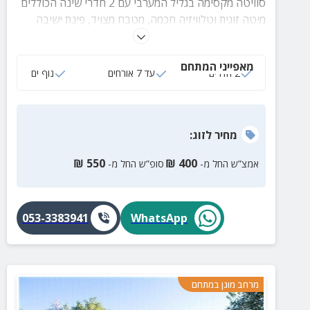
סוויטה מקסימה בגליל המערבי עם 2 חדרי שינה הכוללים
מיטה זוגית וטלוויזיה חכמה, מטבח מצויד, פינת ישיבה
הצופה לנוף ים, ג'קוזי ספא, חדר רחצה עם מגבות רכות
ותמרוקים ועוד.
מאפייני המתחם
2 חדרים
עד 7 אורחים
נוף ים
מחיר
לזוג
:
₪
550
₪
400
אמצ”ש החל מ-
סופ”ש החל מ-
053-3383941
WhatsApp
מרחב מוגן במתחם