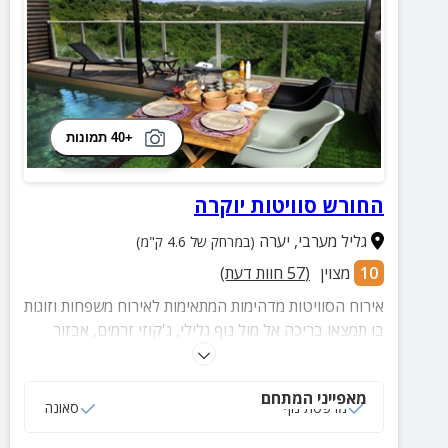
+40 תמונות
החורש סוויטות יוקרה
גליל מערבי
,
יערה
(במרחק של 4.6 ק"מ)
10
מצוין
(
57
חוות דעת)
אירוח הסוויטות מדהימות המתאימות לאירוח משפחות וזוגות
בו תמצאו בריכה אל מול נוף גלילי, ג'קוזי זרמים, אבזור
מלא בכל בקתה ועוד שלל פינוקים והפתעות.
מאפייני המתחם
מרפסת נוף
סאונה