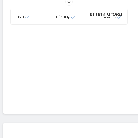
לחופשה מושלמת.
מאפייני המתחם
5 יחידות
קרוב לים
חצר