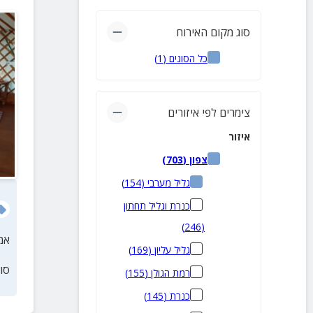
סוג מקום האירוח
כל הסוגים
(
1
)
צימרים לפי איזורים
איזור
צפון
(
703
)
גליל מערבי
(
154
)
כנרת וגליל תחתון
)
246
(
אמ
גליל עליון
(
169
)
סו
רמת הגולן
(
155
)
כנרת
(
145
)