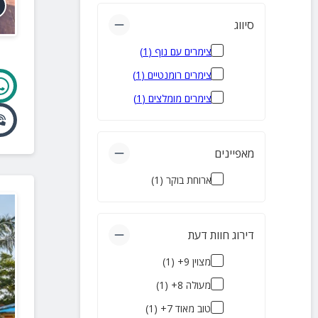
אבן מנחם
(
3
)
סיווג
גרנות
(
3
)
צימרים עם נוף
(
1
)
חוסן
(
3
)
צימרים רומנטיים
(
1
)
כפר ג'וליס
(
3
)
צימרים מומלצים
(
1
)
כפר ורדים
(
3
)
נטועה
(
3
)
מאפיינים
ראמה
(
3
)
שומרה
(
3
)
ארוחת בוקר
(
1
)
שתולה
(
3
)
אילון
(
2
)
דירוג חוות דעת
אלקוש
(
2
)
מצוין 9+
(
1
)
מעיליא
(
2
)
מעולה 8+
(
1
)
מכמנים
(
2
)
טוב מאוד 7+
(
1
)
מצפה הילה
(
2
)