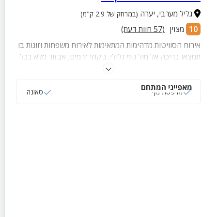
גליל מערבי
,
יערה
(במרחק של 2.9 ק"מ)
10
מצוין
(
57
חוות דעת)
אירוח הסוויטות מדהימות המתאימות לאירוח משפחות וזוגות בו
תמצאו בריכה אל מול נוף גלילי, ג'קוזי זרמים, אבזור מלא בכל
בקתה ועוד שלל פינוקים והפתעות.
מאפייני המתחם
מרפסת נוף
סאונה