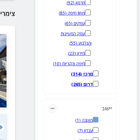
חרמון
(
92
)
צימרי
מחוז חיפה
(
85
)
עמקים
(
65
)
עמק המעיינות
והגלבוע
(
55
)
מירון
(
23
)
חיפה והקריות
(
10
)
מרכז
(
314
)
דרום
(
265
)
יישוב
מצובה
(
1
)
עבדון
(
7
)