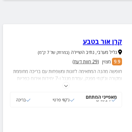
קרן אור בטבע
גליל מערבי
,
נתיב השיירה
(במרחק של 7 ק"מ)
9.9
מצוין
(
29
חוות דעת)
חופשה מהנה המתאימה לזוגות ומשפחות עם בריכה מחוממת
ומקורה וג'קוזי מפנק, עמדת מנגל ו-7 יחידות אירוח כפריות
מאובזרות בכל מה שצריך לנופש בלתי נשכח.
מאפייני המתחם
7 צימרים
ג‘קוזי פרטי
בריכה