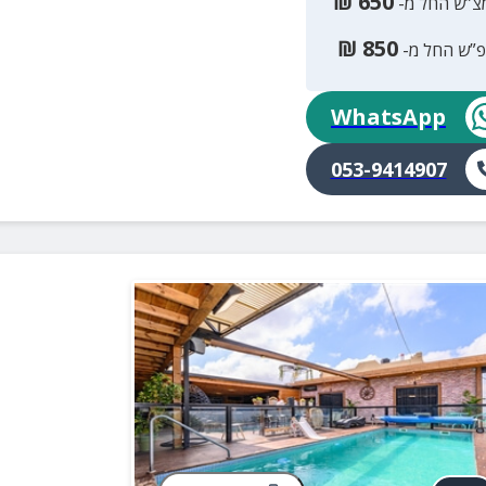
₪
650
צ”ש החל מ-
₪
850
פ”ש החל מ-
WhatsApp
053-9414907