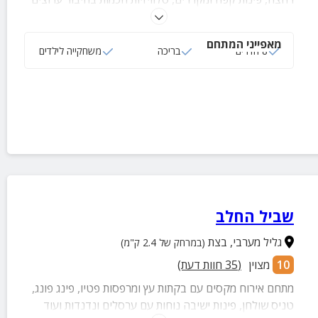
ומתחם חוץ עם בריכה מגודרת, סאונה, מטבח חוץ, פינת
BBQ, מערכת קריוקי, קמין, תנור חימום ומגוון פינות ישיבה.
מאפייני המתחם
8 חדרים
בריכה
משחקייה לילדים
שביל החלב
גליל מערבי
,
בצת
(במרחק של 2.4 ק"מ)
10
מצוין
(
35
חוות דעת)
מתחם אירוח מקסים עם בקתות עץ ומרפסות פטיו, פינג פונג,
טניס שולחן, פינות ישיבה נוחות עם ערסלים ונדנדות ועוד