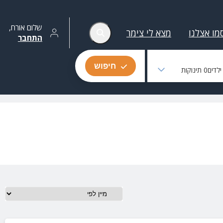
שלום
אורח
,
מו אצלנו
מצא לי צימר
התחבר
חיפוש
לדים
0
תינוקות