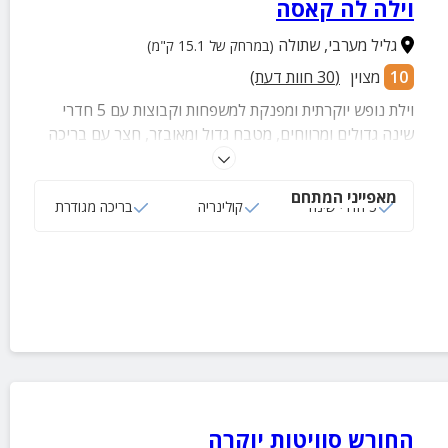
וילה לה קאסה
גליל מערבי
,
שתולה
(במרחק של 15.1 ק"מ)
10
מצוין
(
30
חוות דעת)
וילת נופש יוקרתית ומפנקת למשפחות וקבוצות עם 5 חדרי
שינה גדולים ומרווחים, מטבח גדול ומאובזר, חצר עם בריכה
מרעננת, ג'קוזי, טאבון אפייה, מנגל, פינות ישיבה ועוד שלל
פינוקים.
מאפייני המתחם
5 חדרי שינה
קולינריה
בריכה מגודרת
החורש סוויטות יוקרה