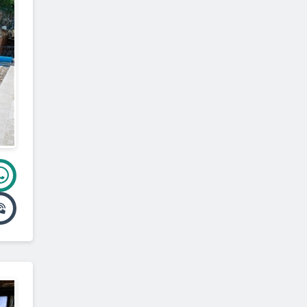
גילון
(
1
)
הררית
(
1
)
חרשים
(
1
)
כברי
(
1
)
כמון
(
1
)
כרמיאל
(
1
)
כפר מסריק
(
1
)
תובל
(
1
)
קיבוץ יחיעם
(
1
)
קיבוץ ענבר
(
1
)
כליל
(
1
)
לפידות
(
1
)
לוטם
(
1
)
מעלות
(
1
)