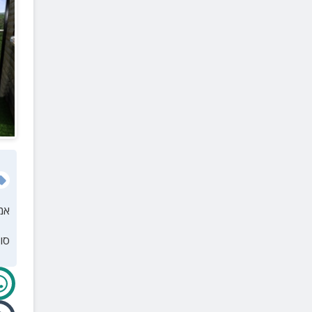
מעלות תרשיחא
(
1
)
מתת
(
1
)
ראש הנקרה
(
1
)
שמרת
(
1
)
טל אל
(
1
)
אמ
סו