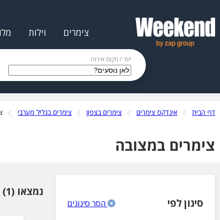
צימרים
וילות
מלו
יעד / מקום אירוח
דף הבית
אינדקס צימרים
צימרים בצפון
צימרים בגליל מערבי
צ
צימרים במצובה
נמצאו (1) מקומות אירוח
סינון לפי
הסר סינונים