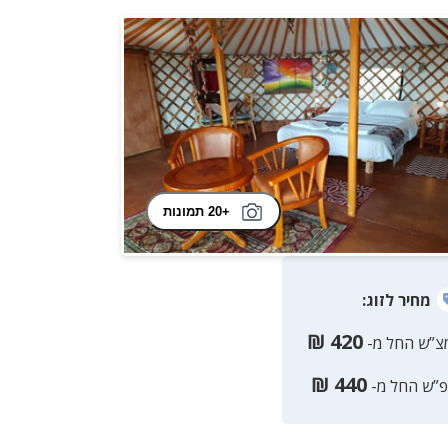
+20 תמונות
מחיר
לזוג
:
₪
420
צ”ש החל מ-
₪
440
פ”ש החל מ-