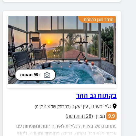
מרחב מוגן במתחם
+98 תמונות
בקתות גב ההר
גליל מערבי
,
עין יעקב
(במרחק של 4.3 ק"מ)
9.9
מצוין
(
28
חוות דעת)
מתחם נופש באווירה גלילית לאירוח זוגות ומשפחות עם
אבזור מלא בכל בקתה, בריכה מחוממת ומקורה, ג'קוזי