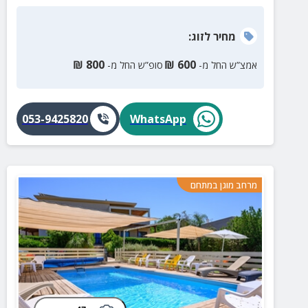
מחיר
לזוג
:
₪
800
₪
600
אמצ”ש החל מ-
סופ”ש החל מ-
053-9425820
WhatsApp
מרחב מוגן במתחם