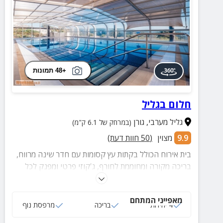
+48 תמונות
חלום בגליל
גליל מערבי
,
גורן
(במרחק של 6.1 ק"מ)
9.9
מצוין
(
50
חוות דעת)
בית אירוח הכולל בקתות עץ קסומות עם חדר שינה מרווח,
בריכה מקורה ומחוממת לחורף, ג'קוזי פרטי ומפנק לכל
יחידה, מרפסת נוף פרטית, סלון מעוצב, מטבחון מאובזר
ועוד.
מאפייני המתחם
4 יחידות
בריכה
מרפסת נוף