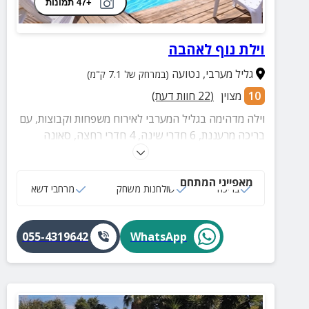
+47 תמונות
וילת נוף לאהבה
גליל מערבי
,
נטועה
(במרחק של 7.1 ק"מ)
10
מצוין
(
22
חוות דעת)
וילה מדהימה בגליל המערבי לאירוח משפחות וקבוצות, עם
בריכה מרעננת, 6 חדרי שינה, 4 חדרי רחצה, סאונה
יבשה, מתחם חוץ עם פינות ישיבה נוחות, נדנדות ועוד.
מאפייני המתחם
בריכה
שולחנות משחק
מרחבי דשא
055-4319642
WhatsApp