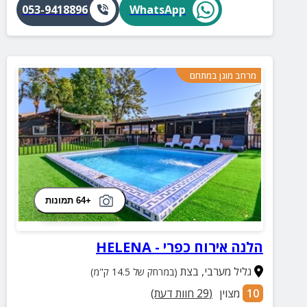
053-9418896
WhatsApp
מרחב מוגן במתחם
+64 תמונות
הלנה אירוח כפרי - HELENA
גליל מערבי
,
בצת
(במרחק של 14.5 ק"מ)
10
מצוין
(
29
חוות דעת)