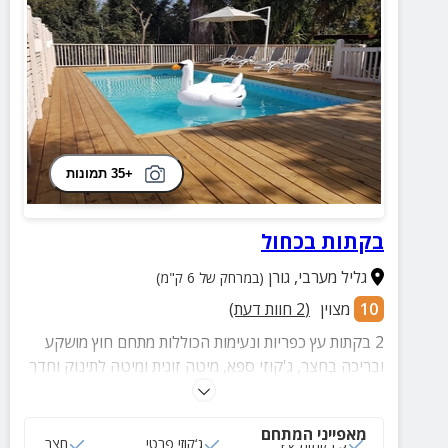
+35 תמונות
בקתות בכחול
גליל מערבי
,
גורן
(במרחק של 6 ק"מ)
10
מצוין
(
2
חוות דעת)
2 בקתות עץ כפריות ונעימות הכוללות מתחם חוץ מושקע
ובריכה בחצר, ג'קוזי ספא, מיטה זוגית ומיטה לתינוק וחדר
רחצה מטופח.
מאפייני המתחם
3 בקתות עץ
ג‘קוזי פרטי
חצר