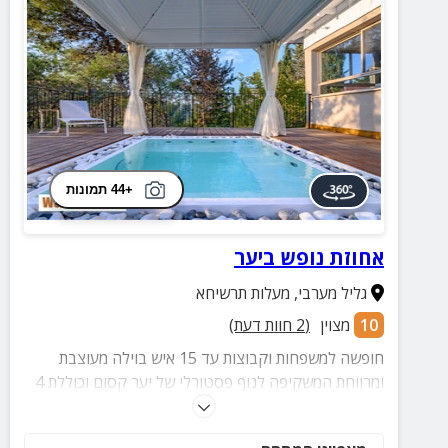
+44 תמונות
אחוזת נופש ביער
גליל מערבי
,
מעלות תרשיחא
10
מצוין
(
2
חוות דעת)
חופשה למשפחות וקבוצות עד 15 איש בוילה מעוצבת
ומרווחת המשקיפה לנוף פסטורלי של יער קסום וכוללת 4
סוויטות גדולות עם חדרי רחצה פרטיים, מטבח גדול
ומאובזר, מרפסת דק עם ג'קוזי זרמים, שולחנות פינג פונג