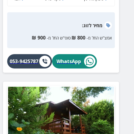
מחיר
לזוג
:
₪
900
₪
800
אמצ”ש החל מ-
סופ”ש החל מ-
053-9425787
WhatsApp