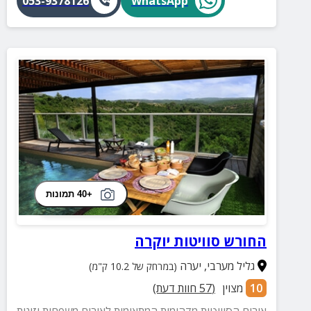
053-9378126
WhatsApp
+40 תמונות
החורש סוויטות יוקרה
גליל מערבי
,
יערה
(במרחק של 10.2 ק"מ)
10
מצוין
(
57
חוות דעת)
אירוח הסוויטות מדהימות המתאימות לאירוח משפחות וזוגות