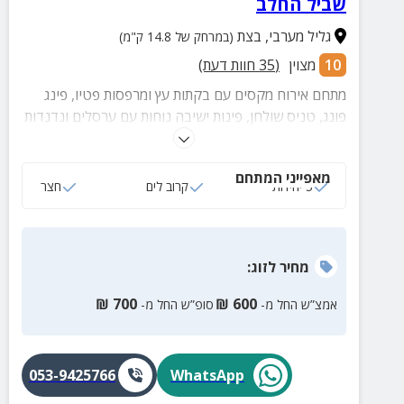
שביל החלב
גליל מערבי
,
בצת
(במרחק של 14.8 ק"מ)
10
מצוין
(
35
חוות דעת)
מתחם אירוח מקסים עם בקתות עץ ומרפסות פטיו, פינג
פונג, טניס שולחן, פינות ישיבה נוחות עם ערסלים ונדנדות
ועוד לחופשה מושלמת.
מאפייני המתחם
5 יחידות
קרוב לים
חצר
מחיר
לזוג
:
₪
700
₪
600
אמצ”ש החל מ-
סופ”ש החל מ-
053-9425766
WhatsApp