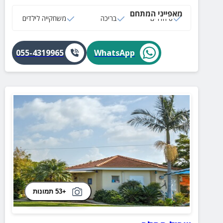
פינת BBQ, מערכת קריוקי, קמין, תנור חימום ומגוון פינות
מאפייני המתחם
ישיבה.
8 חדרים
בריכה
משחקייה לילדים
055-4319965
WhatsApp
+53 תמונות