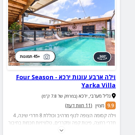
+45 תמונות
וילה ארבע עונות ירכא - Four Season
Yarka Villa
גליל מערבי
,
ירכא
(במרחק של 7.8 ק"מ)
9.9
מצוין
(
11
חוות דעת)
וילה קסומה הצופה לנוף מרהיב וכוללת 8 חדרי שינה, 4
חדרי רחצה, פינות קפה ומקררים, טלוויזיות חכמות בחיבור
ערוצים ומתחם חוץ עם בריכה מגודרת, סאונה, מטבח חוץ,