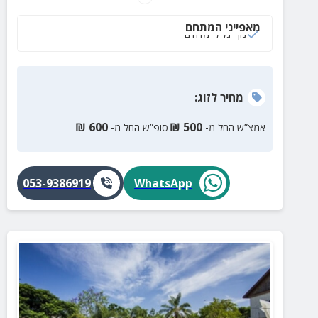
ועוד.
מאפייני המתחם
נוף גלילי מדהים
מחיר
לזוג
:
₪
600
₪
500
אמצ”ש החל מ-
סופ”ש החל מ-
053-9386919
WhatsApp