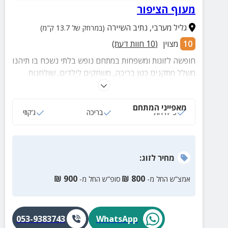
מעוף הציפור
גליל מערבי
,
נתיב השיירה
(במרחק של 13.7 ק"מ)
10
מצוין
(
10
חוות דעת)
חופשה לזוגות ומשפחות במתחם נופש בלתי נשכח בו תיהנו
משלל מתקנים כגון בריכה, משחקים לילדים, שולחנות
משחק עם פינות ישיבה נוחות ועוד. במתחם השאלת
אופניים לאורחינו!
מאפייני המתחם
3 יחידות
בריכה
ג‘קוזי
מחיר
לזוג
:
₪
900
₪
800
אמצ”ש החל מ-
סופ”ש החל מ-
053-9383743
WhatsApp