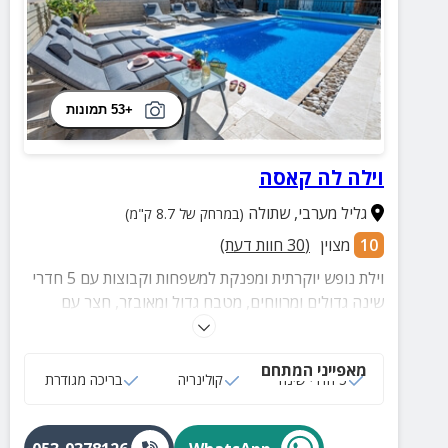
+53 תמונות
וילה לה קאסה
גליל מערבי
,
שתולה
(במרחק של 8.7 ק"מ)
10
מצוין
(
30
חוות דעת)
וילת נופש יוקרתית ומפנקת למשפחות וקבוצות עם 5 חדרי
שינה גדולים ומרווחים, מטבח גדול ומאובזר, חצר עם
בריכה מרעננת, ג'קוזי, טאבון אפייה, מנגל, פינות ישיבה
ועוד שלל פינוקים.
מאפייני המתחם
5 חדרי שינה
קולינריה
בריכה מגודרת