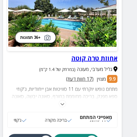
+36 תמונות
אחוזת טרה קוטה
גליל מערבי
,
מעונה
(במרחק של 1.4 ק"מ)
9.9
מצוין
(
17
חוות דעת)
מתחם נופש יוקרתי עם 11 סוויטות אבן ייחודיות, ג'קוזי
ספא מפנק, בריכה מחוממת בחורף, סאונה יבשה, סאונה
רטובה ומכונת קפה איכותית להנאתכם!
מאפייני המתחם
11 יחידות
בריכה מקורה
ג‘קוזי