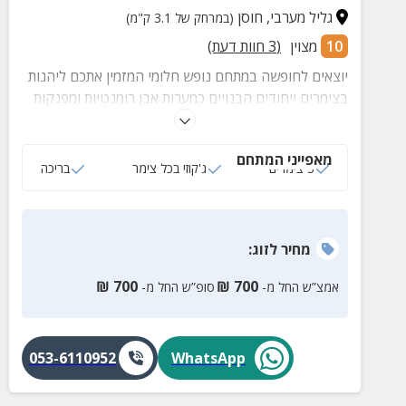
גליל מערבי
,
חוסן
(במרחק של 3.1 ק"מ)
10
מצוין
(
3
חוות דעת)
יוצאים לחופשה במתחם נופש חלומי המזמין אתכם ליהנות
בצימרים ייחודים הבנויים כמערות אבן רומנטיות ומפנקות
לזוגות ומשפחות עד 4 איש. במתחם תיהנו גם מחצר
מעוצבת עם בריכה, ג'קוזי ומגוון פינות ישיבה.
מאפייני המתחם
3 צימרים
ג'קוזי בכל צימר
בריכה
מחיר
לזוג
:
₪
700
₪
700
אמצ”ש החל מ-
סופ”ש החל מ-
053-6110952
WhatsApp