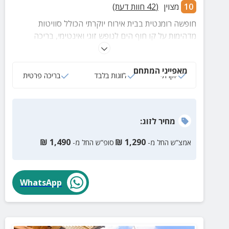
10
מצוין
(
42
חוות דעת)
חופשה רומנטית בבית אירוח יוקרתי הכולל סוויטות
מדהימות על קו חוף הים לנופש זוגי ואינטימי, בריכה
פרטית מחוממת בחורף, חדר שינה מרווח ונעים, מטבח
מאובזר, סלון מעוצב ועוד.
מאפייני המתחם
יוקרתי
לזוגות בלבד
בריכה פרטית
מחיר
לזוג
:
₪
1,490
₪
1,290
אמצ”ש החל מ-
סופ”ש החל מ-
WhatsApp