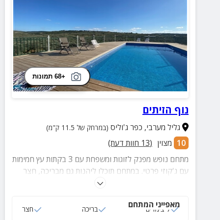
+68 תמונות
נוף הזיתים
גליל מערבי
,
כפר ג'וליס
(במרחק של 11.5 ק"מ)
10
מצוין
(
13
חוות דעת)
מתחם נופש מפנק לזוגות ומשפחת עם 3 בקתות עץ חמימות
עם ג'קוזי פרטי. במתחם תוכלו ליהנות גם מבריכה, חצר
מטופחת, מרפסת פרטית, ארוחות בוקר ועוד.
מאפייני המתחם
7 צימרים
בריכה
חצר