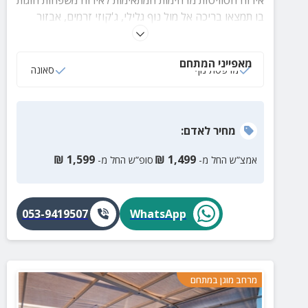
בו תמצאו בריכה אל מול נוף גלילי, ג'קוזי זרמים, אבזור
מלא בכל בקתה ועוד שלל פינוקים והפתעות.
מאפייני המתחם
מרפסת נוף
סאונה
מחיר
לאדם
:
₪
1,599
₪
1,499
אמצ”ש החל מ-
סופ”ש החל מ-
053-9419507
WhatsApp
מרחב מוגן במתחם