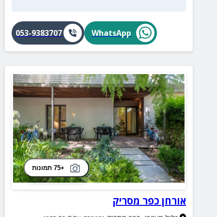
053-9383707
WhatsApp
+75 תמונות
אורחן כפר מסריק