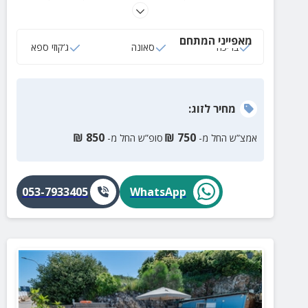
ספא, מתקני משחק לילדים ונוף בלתי נשכח סביב החצר
המטופחת.
מאפייני המתחם
בריכה
סאונה
ג‘קוזי ספא
מחיר
לזוג
:
₪
850
₪
750
אמצ”ש החל מ-
סופ”ש החל מ-
053-7933405
WhatsApp