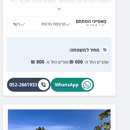
המתאים לאירוח זוגי ומשפחתי. במתחם אבזור מוקפד בכל
בקתה, חצר מטופחת, פינות ישיבה ומרחק של דקות
ספורות מחופי אכזיב המהממים.
מאפייני המתחם
7 צימרים
מרפסת פרטית
ג‘קוזי
מחיר
למשפחה
:
₪
800
₪
600
אמצ”ש החל מ-
סופ”ש החל מ-
052-2661933
WhatsApp