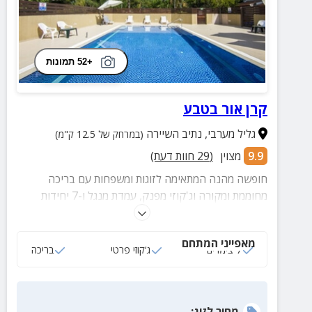
+52 תמונות
קרן אור בטבע
גליל מערבי
,
נתיב השיירה
(במרחק של 12.5 ק"מ)
9.9
מצוין
(
29
חוות דעת)
חופשה מהנה המתאימה לזוגות ומשפחות עם בריכה
מחוממת ומקורה וג'קוזי מפנק, עמדת מנגל ו-7 יחידות
אירוח כפריות מאובזרות בכל מה שצריך לנופש בלתי נשכח.
מאפייני המתחם
7 צימרים
ג‘קוזי פרטי
בריכה
מחיר
לזוג
: