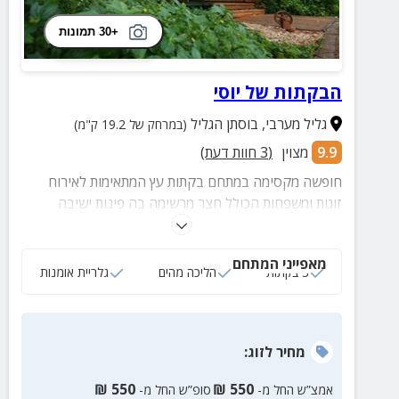
+30 תמונות
הבקתות של יוסי
גליל מערבי
,
בוסתן הגליל
(במרחק של 19.2 ק"מ)
9.9
מצוין
(
3
חוות דעת)
חופשה מקסימה במתחם בקתות עץ המתאימות לאירוח
זוגות ומשפחות הכולל חצר מרשימה בה פינות ישיבה
נעימות וליהנות מגלריית אומנות במקום עם מיצגים
מרתקים.
מאפייני המתחם
3 בקתות
הליכה מהים
גלריית אומנות
מחיר
לזוג
:
₪
550
₪
550
אמצ”ש החל מ-
סופ”ש החל מ-