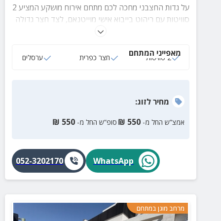
על גדות החצבני מחכה לכם מתחם אירוח מושקע המציע 2
סוויטות עם ריהוט בייבוא אישי מוייטנאם, לצד חצר גדולה
ומטופחת וארוחות עשירות מעשה ידי המארחים. אורחי
המקום נהנים מכניסה חופשית לבריכה סמוכה ואטרקציות
מאפייני המתחם
רבות באזור.
2 סוויטות
חצר כפרית
ערסלים
מחיר
לזוג
:
₪
550
₪
550
אמצ”ש החל מ-
סופ”ש החל מ-
052-3202170
WhatsApp
מרחב מוגן במתחם