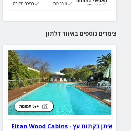
מאפייני המתחם
3 סוויטות
3 בריכות
בריכה מקורה
צימרים נוספים
באיזור
דלתון
+57 תמונות
איתן בקתות עץ - Eitan Wood Cabins