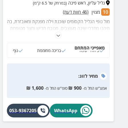
גליל עליון
,
ראש פינה
(במרחק של 6.5 ק"מ)
10
מצוין
(
46
חוות דעת)
מול נופי הגליל הקסומים שוכנת וילה מפנקת ומאובזרת, בה
תיהנו מחדרי שינה מעוצבים, מטבח חדיש וחצר מטופחת
עם ג'קוזי ושפע פינוקים להשלמת החוויה.
מאפייני המתחם
3 חדרי שינה
בריכה מחוממת
נוף
מחיר
לזוג
:
₪
1,600
₪
900
אמצ”ש החל מ-
סופ”ש החל מ-
053-9367205
WhatsApp