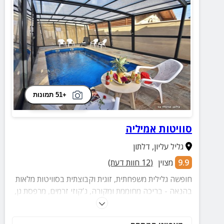
+51 תמונות
סוויטות אמיליה
גליל עליון
,
דלתון
9.9
מצוין
(
12
חוות דעת)
חופשה גלילית משפחתית, זוגית וקבוצתית בסוויטות מלאות
בהנאה - בריכה מחוממת ומקורה, ג'קוזי זרמים, מרפסת גן,
פינת ברביקיו, פינג פונג ושלל פינוקים נוספים.