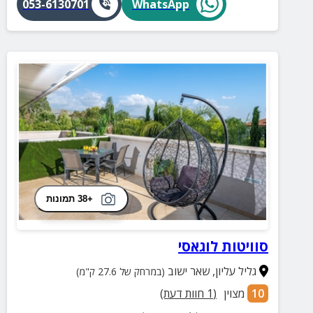
053-6130701
WhatsApp
+38 תמונות
סוויטות לוגאסי
גליל עליון
,
שאר ישוב
(במרחק של 27.6 ק"מ)
10
מצוין
(
1
חוות דעת)