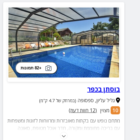
+82 תמונות
בוסתן בכפר
גליל עליון
,
ספסופה
(במרחק של 4.7 ק"מ)
10
מצוין
(
12
חוות דעת)
מתחם נופש עם בקתות מאובזרות ומרווחות לזוגות ומשפחות
עם בריכה מחוממת ומקורה, חדר אוכל מטופח, סאונה
וג'קוזי ספא להעשרה החוויה, חדר סנוקר חוויתי ושלל