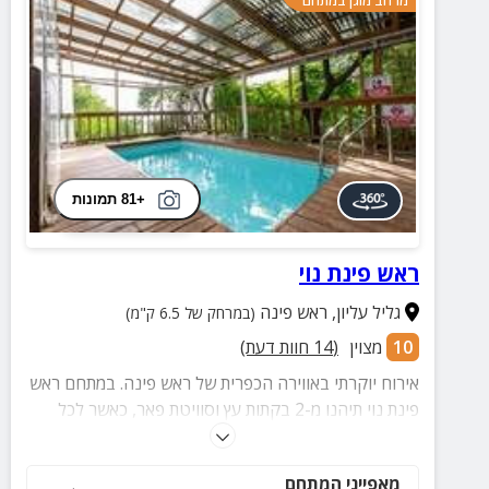
+81 תמונות
ראש פינת נוי
גליל עליון
,
ראש פינה
(במרחק של 6.5 ק"מ)
10
מצוין
(
14
חוות דעת)
אירוח יוקרתי באווירה הכפרית של ראש פינה. במתחם ראש
פינת נוי תיהנו מ-2 בקתות עץ וסוויטת פאר, כאשר לכל
צימר יש חצר פרטית עם בריכה מחוממת. חופשה מושלמת
לזוגות עם ארוחת בוקר עשירה, טיפולי ספא ומגוון פינוקים
מאפייני המתחם
בחדרים.