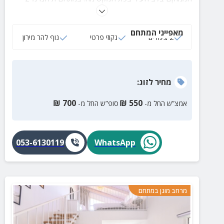
צימרים מוקפדים ומאובזרים הכוללים חדרי שינה, ג'קוזי
ספא פרטי, סלון מרווח ומטבחון מאובזר.
מאפייני המתחם
2 צימרים
גקוזי פרטי
נוף להר מירון
מחיר
לזוג
:
₪
700
₪
550
אמצ”ש החל מ-
סופ”ש החל מ-
053-6130119
WhatsApp
מרחב מוגן במתחם