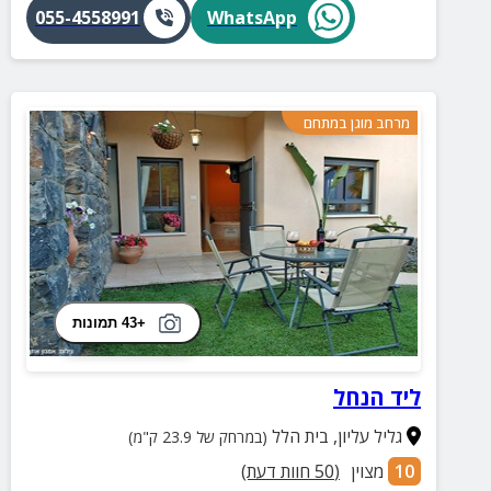
החיצוני תיהנו מבריכה מגודרת ובטיחותית לילדים, חצר
055-4558991
WhatsApp
ירוקה ומרווחת, ופינות ישיבה קסומות לכל המשפחה.
החופשה המושלמת שלכם מתחילה כאן – אל תפספסו
חוויה שלא תשכחו!
מרחב מוגן במתחם
+43 תמונות
ליד הנחל
גליל עליון
,
בית הלל
(במרחק של 23.9 ק"מ)
10
מצוין
(
50
חוות דעת)