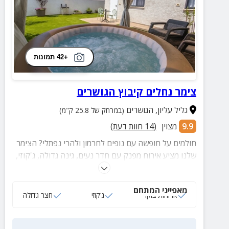
+42 תמונות
צימר נחלים קיבוץ הגושרים
גליל עליון
,
הגושרים
(במרחק של 25.8 ק"מ)
9.9
מצוין
(
14
חוות דעת)
חולמים על חופשה עם נופים לחרמון ולהרי נפתלי? הצימר
שלנו מציע אירוח מפנק עם חדר נעים, גינה גדולה, ג'קוזי,
פינות ישיבה ומתקנים לילדים – מושלם לזוגות ולמשפחות.
מחכים לכם אטרקציות ופעילויות זה הזמן להזמין להתמלא
מאפייני המתחם
בחוויות, שקט ונוף מרהיב!
ארוחות בוקר
ג‘קוזי
חצר גדולה