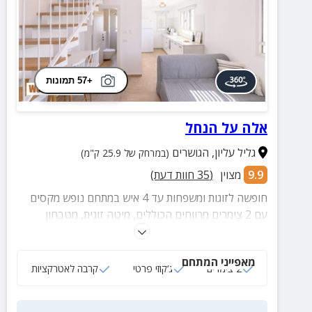
+57 תמונות
אלה על הנחל
גליל עליון
,
הגושרים
(במרחק של 25.9 ק"מ)
9.9
מצוין
(
35
חוות דעת)
חופשה לזוגות ומשפחות עד 4 איש במתחם נופש מקסים
עם 2 צימרים מרווחים הכוללים, מיטה זוגית, מטבחון
מאובזר וחצר פרטית עם ג'קוזי ספא מרווח.
מאפייני המתחם
2 צימרים
ג‘קוזי פרטי
קרבה לאטרקציות