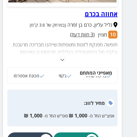
אחוזה בכרם
גליל עליון
,
כרם בן זמרה
(במרחק של 3.6 ק"מ)
10
מצוין
(
3
חוות דעת)
חופשה מפנקת לזוגות ומשפחות שייהנו מבריכה מרעננת
וג'קוזי מול הפסטורליה הגלילית, מרפסות גן וסוויטות
מאובזרות עם שלל פינוקים מפתיעים כמו יין משובח,
מתוקים, נעלי ספא, חלוקים ועוד ועוד.
מאפייני המתחם
בריכת שחיה
ג‘קוזי
מכונת אספרסו
מחיר
לזוג
:
₪
1,000
₪
1,000
אמצ”ש החל מ-
סופ”ש החל מ-