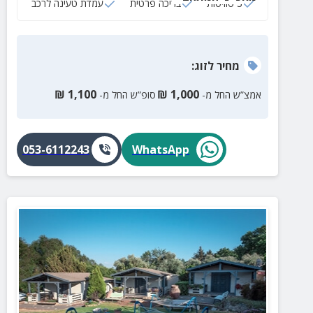
3 סוויטות
בריכה פרטית
עמדת טעינה לרכב
מחיר
לזוג
:
₪
1,100
₪
1,000
אמצ”ש החל מ-
סופ”ש החל מ-
053-6112243
WhatsApp