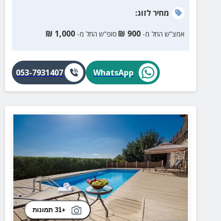
מחיר
לזוג
:
₪
1,000
₪
900
אמצ”ש החל מ-
סופ”ש החל מ-
053-7931407
WhatsApp
+31 תמונות