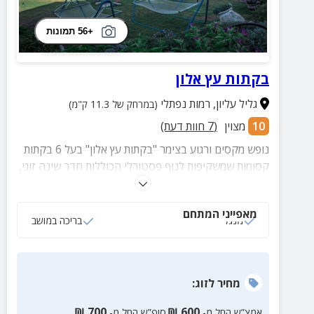
+56 תמונות
בקתות עץ אלון
גליל עליון
,
רמות נפתלי
(במרחק של 11.3 ק"מ)
10
מצוין
(
7
חוות דעת)
נופש מקסים ורגוע בצימר "בקתות עץ אלון" בעל 6 בקתות
קסומות שמשקיפות לנוף פסטורלי הכוללות חדר שינה זוגי,
סלון מרווח עם טלוויזיה + כבלים, מטבחון מאובזר, מרפסת
פרטית עם פינות ישיבה מעוצבות ונוחות.
מאפייני המתחם
מנגל
בריכה במושב
מחיר
לזוג
:
₪
700
₪
600
אמצ”ש החל מ-
סופ”ש החל מ-