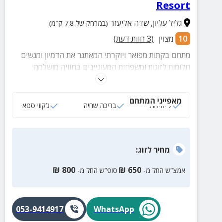
Resort
גליל עליון
,
שדה אליעזר
(במרחק של 7.8 ק"מ)
10
מצוין
(
3
חוות דעת)
מתחם בקתות מפואר ויוקרתי המאתגר את הדמיון ומגשים
חלומות לזוגות ומשפחות המעוניינים בחוויה מושלמת
ומענגת של נוף מרהיב, פינוקי גוף ונפש ומרחבים ירוקים
של שקט ורוגע.
מאפייני המתחם
7 יחידות
בריכה שחיה
ג‘קוזי ספא
מחיר
לזוג
:
₪
800
₪
650
אמצ”ש החל מ-
סופ”ש החל מ-
053-9414917
WhatsApp