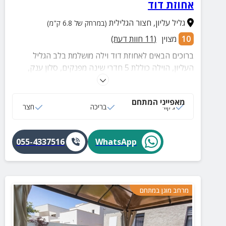
אחוזת דוד
גליל עליון
,
חצור הגלילית
(במרחק של 6.8 ק"מ)
10
מצוין
(
11
חוות דעת)
ברוכים הבאים לאחוזת דוד וילה מושלמת בלב הגליל
העליון, הוילה כוללת 5 חדרי שינה מפנקים, סלון ענק,
בחצר הפרטית מחכה לכם גן עדן - בריכה פרטית גדולה,
מנגל, ג'קוזי זרמים,מיטות שיזוף, פופים,שולחנות משחק
מאפייני המתחם
סנוקר, פינג פונג, טניס כדורסל, ועוד שלל פינוקים הזמינו
ג‘קוזי
בריכה
חצר
עכשיו והתחילו לתכנן את החופשה המושלמת
055-4337516
WhatsApp
מרחב מוגן במתחם