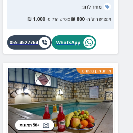
מחיר
לזוג
:
₪
1,000
₪
800
אמצ”ש החל מ-
סופ”ש החל מ-
055-4527764
WhatsApp
מרחב מוגן במתחם
+58 תמונות