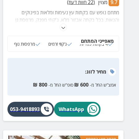
9.7
מצוין
(
22
חוות דעת)
מתחם נופש עם בקתות עץ נעימות ומלאות בפינוקים
והנאות. בכל בקתה אבזור מלא, ג'קוזי מפנק, מרפסת גן
עטופה בטבע ירוק של עמק קדש והרי נפתלי.
מאפייני המתחם
4 בקתות כפריות
ג‘קוזי זרמים
מרפסות נוף
מחיר
לזוג
:
₪
800
₪
600
אמצ”ש החל מ-
סופ”ש החל מ-
053-9418893
WhatsApp
מרחב מוגן במתחם