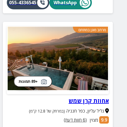
055-4336545
WhatsApp
מרחב מוגן במתחם
+89 תמונות
אחוזת קרן שמש
גליל עליון
,
כפר חנניה
(במרחק של 12.8 ק"מ)
9.9
מצוין
(
6
חוות דעת)