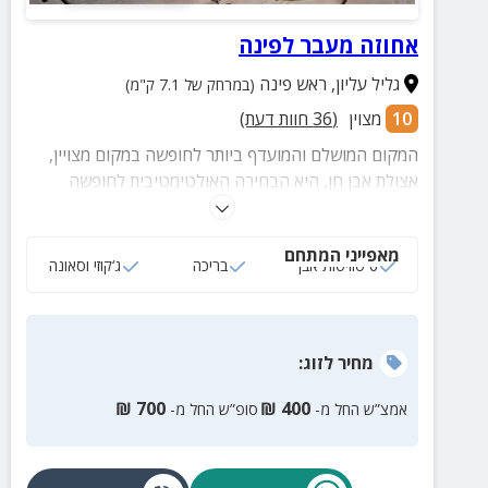
אחוזה מעבר לפינה
גליל עליון
,
ראש פינה
(במרחק של 7.1 ק"מ)
10
מצוין
(
36
חוות דעת)
המקום המושלם והמועדף ביותר לחופשה במקום מצויין,
אצולת אבן חן, היא הבחירה האולטימטיבית לחופשה
שלכם.
מאפייני המתחם
6 סוויטות אבן
בריכה
ג‘קוזי וסאונה
מחיר
לזוג
:
₪
700
₪
400
אמצ”ש החל מ-
סופ”ש החל מ-