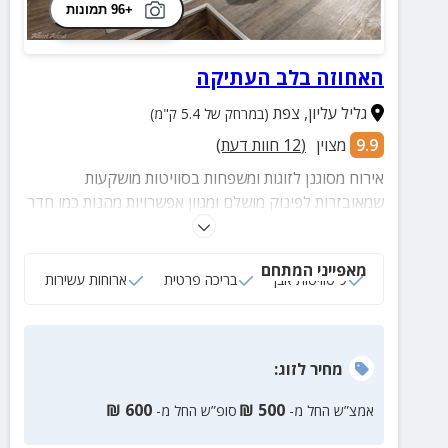
+96 תמונות
האחוזה בלב העתיקה
גליל עליון
,
צפת
(במרחק של 5.4 ק"מ)
9.9
מצוין
(
12
חוות דעת)
אירוח מסוגנן לזוגות ומשפחות בסוויטות מושקעות
שמאובזרות לפינוק מושלם ומגוון אפשרויות מהנות כמו חדר
אירועים, בריכה מחוממת, ארוחות עשירות ועוד...
מאפייני המתחם
9 סוויטות אבן
בריכה פרטית
ארוחות עשירות
מחיר
לזוג
:
₪
600
₪
500
אמצ”ש החל מ-
סופ”ש החל מ-