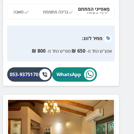
הפתעות
מאפייני המתחם
10 בקתות
בריכה מחוממת
סאונה
מחיר
לזוג
:
₪
800
₪
650
אמצ”ש החל מ-
סופ”ש החל מ-
053-9375170
WhatsApp