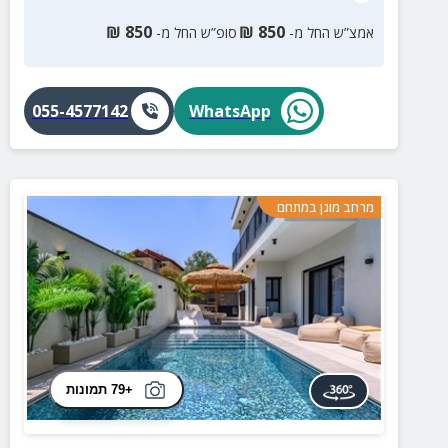
₪
850
₪
850
אמצ”ש החל מ-
סופ”ש החל מ-
055-4577142
WhatsApp
מרחב מוגן במתחם
+79 תמונות