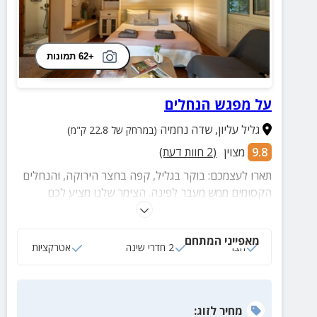
+62 תמונות
על מפגש הנחלים
גליל עליון
,
שדה נחמיה
(במרחק של 22.8 ק"מ)
9.8
מצוין
(
2
חוות דעת)
תארו לעצמכם: בוקר בגליל, קפה בחצר הירוקה, והנחלים
הקסומים ממש מעבר לפינה. הצימר שלנו מציע לכם
בריחה מושלמת 2 חדרי שינה נוחים וחצר ירוקה עם פינות
ישיבה נוחות. במרחק 50 צעדים בלבד תגלו את הפנינה
מאפייני המתחם
של הגליל מפגש חצבני-בניאס. בואו ליצור זיכרונות
חצר
2 חדרי שינה
אטרקציות
שישארו איתכם לנצח!
מחיר
לזוג
: