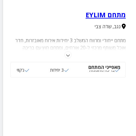
מתחם EYLIM
נגב
,
שדה צבי
מתחם ייחודי ומרווח המשלב 3 יחידות אירוח מאובזרות, חדר
אוכל משותף מרכזי ל-20 אורחים, ומתחם חוץ עם בריכה
מחוממת, מיטות שיזוף מול הנוף, עמדת מנגל שולחן פינג פונג
מקצועי
מאפייני המתחם
בריכה מחוממת
3 יחידות
ג‘קוזי