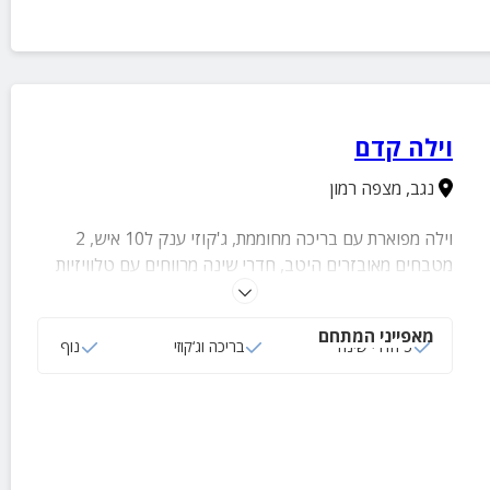
וילה קדם
נגב
,
מצפה רמון
וילה מפוארת עם בריכה מחוממת, ג'קוזי ענק ל10 איש, 2
מטבחים מאובזרים היטב, חדרי שינה מרווחים עם טלוויזיות
מחוברות לכבלים ולנטפליקס, מערכות שמע, מנגל ופינות
ישיבה עם נדנדות ערסל נוחות
מאפייני המתחם
5 חדרי שינה
בריכה וג‘קוזי
נוף