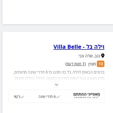
וילה בל - Villa Belle
נגב
,
שדה צבי
10
מצוין
(
1
חוות דעת)
ברוכים הבאים לוילה בל בה תהנו מ־6 חדרי שינה מרווחים,
סלון מעוצב ונוף קסום לפרדס במושב. הוילה כוללת מתחם
חוץ יוקרתי עם בריכה מחוממת לאורך כל השנה שבתוכה ג'קוזי
מפנק כי הכיף לא עוצר בחורף. פינות ישיבה נוחות, שולחן
מאפייני המתחם
אוכל גדול ומטבח חיצוני. מושלמת למשפחות, קבוצות, ימי
בריכה מחוממת
6 חדרי שינה
ג‘קוזי
גיבוש, מסיבות, התארגנות כלה ואירועים עד 30 איש. ניתן
לתאם מראש עיסויים, ארוחות שף, קייטרינג ועוגת יום הולדת.