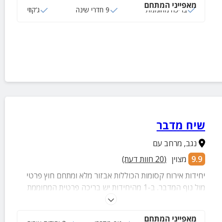
מאפייני המתחם
בריכה מחוממת
9 חדרי שינה
ג‘קוזי
שיח מדבר
נגב
,
מרחב עם
9.9
מצוין
(
20
חוות דעת)
יחידות אירוח קסומות הכוללות אבזור מלא ומתחם חוץ פרטי
מול נוף המדבר. ב-1 מהיחידות יש בריכה פרטית המחוממת
בחורף.
מאפייני המתחם