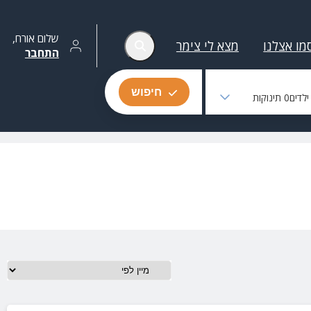
שלום
אורח
,
מו אצלנו
מצא לי צימר
התחבר
חיפוש
לדים
0
תינוקות