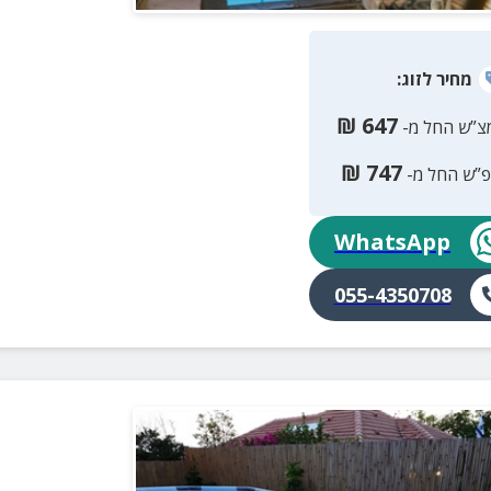
מחיר
לזוג
:
₪
647
צ”ש החל מ-
₪
747
פ”ש החל מ-
WhatsApp
055-4350708