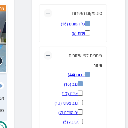
מרח
סוג מקום האירוח
כל הסוגים
(
16
)
וילות
(
6
)
צימרים לפי איזורים
איזור
דרום
(
44
)
נגב
(
16
)
אילת
(
17
)
אמ
נגב צפוני
(
13
)
סו
ים המלח
(
7
)
ערבה
(
5
)