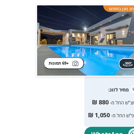
ב מוגן במתחם
+69 תמונות
מחיר
לזוג
:
₪
880
צ”ש החל מ-
₪
1,050
פ”ש החל מ-