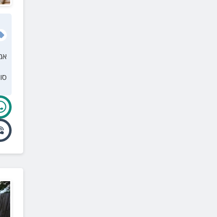
אמ
סו