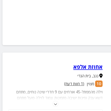
אחוזת אלפא
נגב
,
בית הגדי
10
מצוין
(
1
חוות דעת)
וילה מהממתל-45 אורחים עם 9 חדרי שינה נוחים, מתחם
דשא ענק ופינות ישיבה מזמינות. צמוד לוילה פועל מתחם
פרטי מלא עם בריכה מחוממת ומגודרת, ג'קוזי מרגיע, חוות
סוסים מקסימה ומגוון אטרקציות כדורסל.