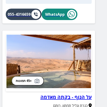
055-4316659
WhatsApp
+45 תמונות
על הנוף - בקתה מאדמה
כנרת וגליל תחתון
,
רותם