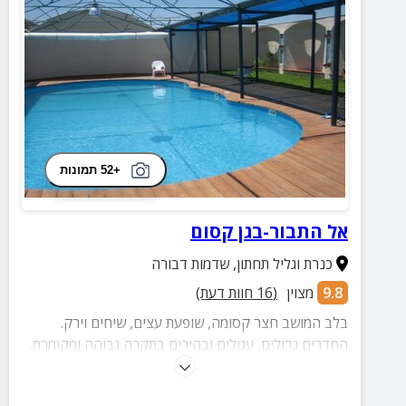
+52 תמונות
אל התבור-בגן קסום
כנרת וגליל תחתון
,
שדמות דבורה
9.8
מצוין
(
16
חוות דעת)
בלב המושב חצר קסומה, שופעת עצים, שיחים וירק.
החדרים גדולים, עגולים ובהירים בתקרה גבוהה ומקומרת.
הג'קוזי מפתיע ומרגיע, מקום לאוהבים. במתחם בריכה
מחוממת סולארית.