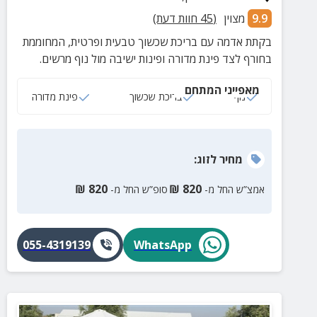
9.9
מצוין
(
45
חוות דעת)
בקתת אדמה עם בריכת שכשוך טבעית ופרטית, המחוממת
בחורף לצד פינת מדורה ופינות ישיבה מול נוף מרשים.
מאפייני המתחם
נוף
בריכת שכשוך
פינת מדורה
מחיר
לזוג
:
₪
820
₪
820
אמצ”ש החל מ-
סופ”ש החל מ-
055-4319139
WhatsApp