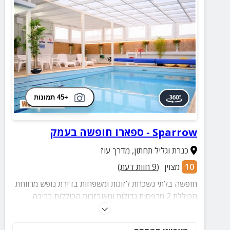
+45 תמונות
Sparrow - ספארו חופשה בעמק
כנרת וגליל תחתון
,
מדרך עוז
10
מצוין
(
9
חוות דעת)
חופשה בלתי נשכחת לזוגות ומשפחות בדירת נופש מרווחת
הכוללת 2 מרפסות גדולות ומאובזרות הכוללות בריכה
מחוממת ומקורה, ג'קוזי ספא גדול, מגוון משחקים לילדים,
עמדת מנגל ועוד.