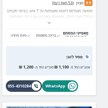
9.9
מצוין
(
53
חוות דעת)
חופשה מושלמת לזוגות ומשפחות עד 7 איש. בצימר מקסים
הכולל חצר גדולה, מטופחת ומפנקת עם בריכה מחוממת,
פינת מדורה, מרפסת ומדשאה גדולה.
מאפייני המתחם
פרטיות מלאה
בריכה מחוממת
פינת מדורה
מחיר
לזוג
:
₪
1,200
₪
1,100
אמצ”ש החל מ-
סופ”ש החל מ-
055-4310284
WhatsApp