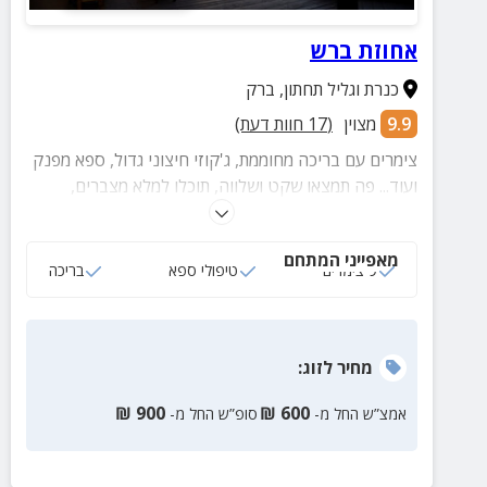
אחוזת ברש
כנרת וגליל תחתון
,
ברק
9.9
מצוין
(
17
חוות דעת)
צימרים עם בריכה מחוממת, ג'קוזי חיצוני גדול, ספא מפנק
ועוד... פה תמצאו שקט ושלווה, תוכלו למלא מצברים,
לשמוע את ציוץ הציפורים ואת רחש המים הזורמים בנחל.
מאפייני המתחם
9 צימרים
טיפולי ספא
בריכה
מחיר
לזוג
:
₪
900
₪
600
אמצ”ש החל מ-
סופ”ש החל מ-