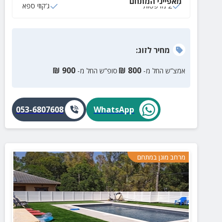
מאפייני המתחם
2 מרפסות
ג‘קוזי ספא
מחיר
לזוג
:
₪
900
₪
800
אמצ”ש החל מ-
סופ”ש החל מ-
053-6807608
WhatsApp
מרחב מוגן במתחם