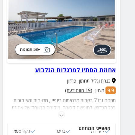
+58 תמונות
אחוזת הסתיו למרגלות הגלבוע
כנרת וגליל תחתון
,
פרזון
9.9
מצוין
(
19
חוות דעת)
מתחם ובו 7 בקתות מדהימות ביופיין, מרווחות ומאובזרות
בכל הנדרש לחופשה קסומה. מיקומה המיוחד של אחוזת
הסתיו, מאפשר ליהנות מכל העולמות: שהיה מפנקת
בבקתות והשלמת החופשה במגוון סוגי אטרקציות
מאפייני המתחם
שבסביבה.
7 יחידות
בריכה
ג‘קוזי ספא