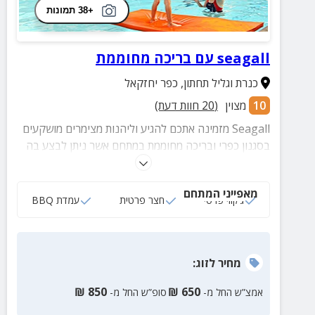
+38 תמונות
seagall עם בריכה מחוממת
כנרת וגליל תחתון
,
כפר יחזקאל
10
מצוין
(
20
חוות דעת)
Seagall מזמינה אתכם להגיע וליהנות מצימרים מושקעים
בסגנון כפרי ובריכה מחוממת במתחם אשר ניתן לבצע בה
טיפולי מים, פעילויות לפעוטות וצלילות משפחתיות מגבשות.
מאפייני המתחם
ג‘קוזי פרטי
חצר פרטית
עמדת BBQ
מחיר
לזוג
:
₪
850
₪
650
אמצ”ש החל מ-
סופ”ש החל מ-