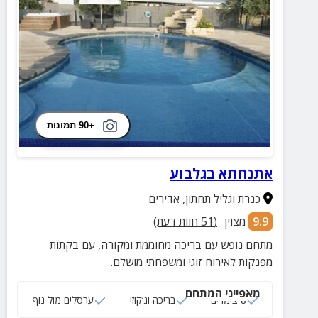
+90 תמונות
אתנחתא בגלבוע
כנרת וגליל תחתון
,
אדירים
9.9
מצוין
(
51
חוות דעת)
מתחם נופש עם בריכה מחוממת ומקורה, עם בקתות
מפנקות לאירוח זוגי ומשפחתי מושלם.
מאפייני המתחם
8 צימרים
בריכה וג‘קוזי
ערסלים מול נוף