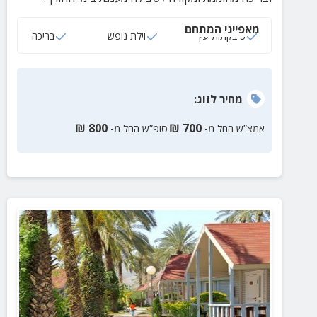
מאפייני המתחם
5 בקתות עץ
וילת נופש
בריכה
מחיר
לזוג
:
₪
800
₪
700
אמצ”ש החל מ-
סופ”ש החל מ-