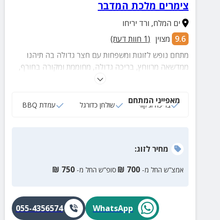
צימרים מלכת המדבר
ים המלח
,
ורד יריחו
9.6
מצוין
(
1
חוות דעת)
מתחם נופש לזוגות ומשפחות עם חצר גדולה בה תיהנו
ממדשאה מרווחץ, בריכה גדולה, מחוממת ומקורה בחורף,
פינות ישיבה, שולחן כדורגל, חשקי ילדים ועוד.
מאפייני המתחם
בריכה וג‘קוזי
שולחן כדורגל
עמדת BBQ
מחיר
לזוג
:
₪
750
₪
700
אמצ”ש החל מ-
סופ”ש החל מ-
055-4356574
WhatsApp