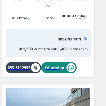
ומשלל אטרקציות! הבריכה מחוממת בימי החורף
מאפייני המתחם
10 איש
בריכה
עמדת BBQ
מחיר
למשפחה
:
₪
1,500
₪
1,400
אמצ”ש החל מ-
סופ”ש החל מ-
053-6112992
WhatsApp