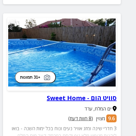
+31 תמונות
סוויט הום - Sweet Home
ים המלח
,
ערד
9.6
מצוין
(
8
חוות דעת)
3 חדרי שינה ומזג אוויר נעים ונוח בכל ימות השנה - בואו
ליהנות מנופש מלא נוף וקסם במרחק קצר מים המלח