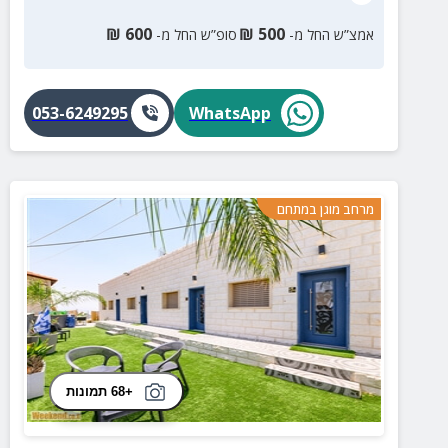
₪
600
₪
500
אמצ”ש החל מ-
סופ”ש החל מ-
053-6249295
WhatsApp
מרחב מוגן במתחם
+68 תמונות