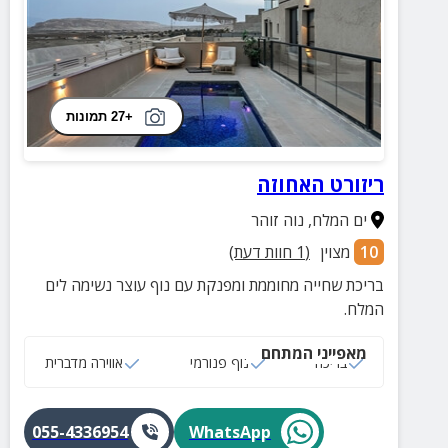
+27 תמונות
ריזורט האחוזה
ים המלח
,
נוה זוהר
10
מצוין
(
1
חוות דעת)
בריכת שחייה מחוממת ומפנקת עם נוף עוצר נשימה לים
המלח.
מאפייני המתחם
בריכה
נוף פנורמי
אווירה מדברית
055-4336954
WhatsApp