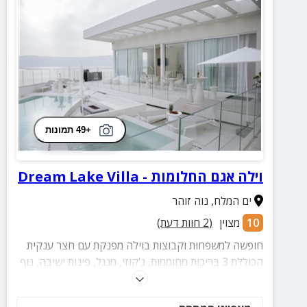
+49 תמונות
וילה אגם החלומות - Dream Lake Villa
ים המלח
,
נוה זוהר
10
מצוין
(
2
חוות דעת)
חופשה למשפחות וקבוצות בוילה מפנקת עם חצר ענקית
הכוללת 3 בריכות מחוממות, ג'קוזי, מנגל, פינות ישיבה, נוף
מרהיב ועוד.