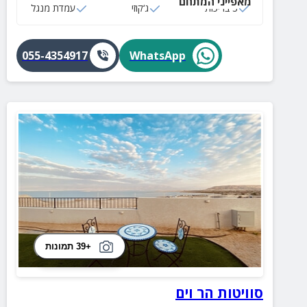
מאפייני המתחם
3 בריכות
ג‘קוזי
עמדת מנגל
055-4354917
WhatsApp
+39 תמונות
סוויטות הר וים