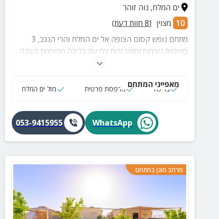
ים המלח
,
נוה זוהר
10
מצוין
(
8
חוות דעת)
מתחם נופש קסום הצופה אל ים המלח והרי הנגב, 3
סוויטות נעימות ומאובזרות עם עם בריכה מחוממת בעונה
עם פינות ישיבה ועוד.
מאפייני המתחם
בריכה
מרפסת פרטית
מול ים המלח
053-9415955
WhatsApp
מרחב מוגן במתחם