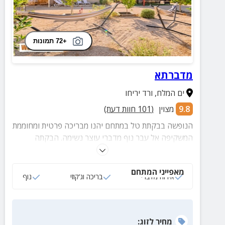
+72 תמונות
מדברתא
ים המלח
,
ורד יריחו
9.8
מצוין
(
101
חוות דעת)
הנופשה בבקתת טל במתחם יהנו מבריכה פרטית ומחוממת
המשקיפה אל עבר נוף מדברי עוצר נשימה. הבקתה
מתאימה לזוגות ומשפחות עד 5 איש.
מאפייני המתחם
אירוח מדברי
בריכה וג‘קוזי
נוף
מחיר
לזוג
: