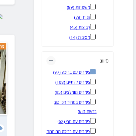
כפר חיטים
(
2
)
משפחות
(
89
)
כפר זיתים
(
2
)
זוגות
(
78
)
מושבה כנרת
(
2
)
קבוצות
(
45
)
נאות גולן
(
2
)
מסיבות
(
14
)
פוריה עילית
(
2
)
מרח
פוריה כפר עבודה
(
2
)
סיווג
אלמגור
(
1
)
צימרים עם בריכה
(
97
)
ארבל
(
1
)
צימרים לדתיים
(
108
)
בני יהודה
(
1
)
צימרים מומלצים
(
95
)
כחל
(
1
)
צימרים במחיר הכי טוב
מעגן
(
1
)
ברשת
(
62
)
פוריה נווה עובד
(
1
)
צימרים עם נוף
(
62
)
רמות
(
1
)
צימרים עם בריכה מחוממת