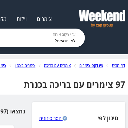
צימרים
וילות
מלו
יעד / מקום אירוח
דף הבית
אינדקס צימרים
צימרים עם בריכה
צימרים בצפון
צימר
97 צימרים עם בריכה בכנרת
נמצאו (97) מקומות אירוח
סינון לפי
הסר סינונים