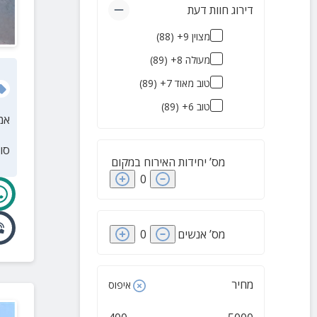
דירוג חוות דעת
צימרים מבודדים
(
7
)
מצוין 9+
(
88
)
צימרים אקולוגיים
(
3
)
מעולה 8+
(
89
)
אירוח דרוזי
(
2
)
טוב מאוד 7+
(
89
)
צימרים בקיבוצים
(
2
)
טוב 6+
(
89
)
מלונות בוטיק
(
1
)
אמ
סו
מס’ יחידות האירוח במקום
0
מס’ אנשים
0
מחיר
איפוס