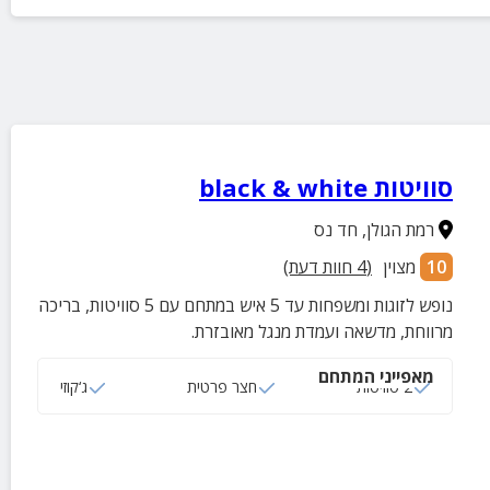
סוויטות black & white
רמת הגולן
,
חד נס
10
מצוין
(
4
חוות דעת)
נופש לזוגות ומשפחות עד 5 איש במתחם עם 5 סוויטות, בריכה
מרווחת, מדשאה ועמדת מנגל מאובזרת.
מאפייני המתחם
2 סוויטות
חצר פרטית
ג‘קוזי