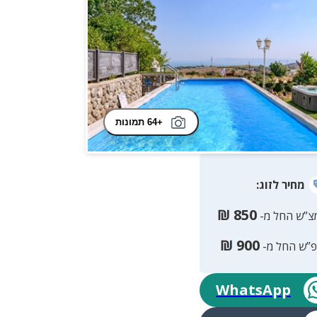
+64 תמונות
מחיר
לזוג
:
₪
850
צ”ש החל מ-
₪
900
פ”ש החל מ-
WhatsApp