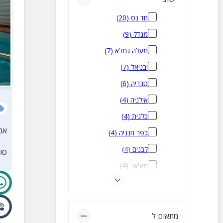
חד נס
(
20
)
מגדל
(
9
)
מעלה גמלא
(
7
)
יבניאל
(
7
)
טבריה
(
6
)
אילניה
(
4
)
כלנית
(
4
)
אמ
כפר חנניה
(
4
)
לבנים
(
4
)
סו
מע'אר
(
4
)
מנחמיה
(
4
)
חזון
(
3
)
כרכום
(
2
)
מתאים ל