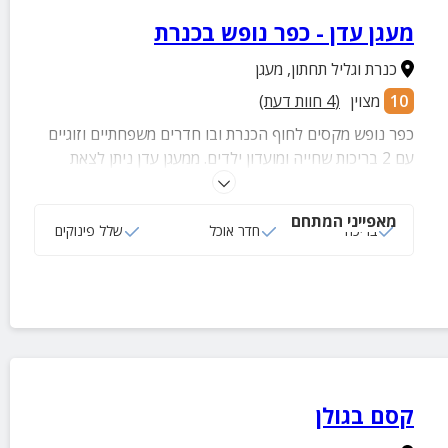
מעגן עדן - כפר נופש בכנרת
כנרת וגליל תחתון
,
מעגן
10
מצוין
(
4
חוות דעת)
כפר נופש מקסים לחוף הכנרת ובו חדרים משפחתיים וזוגיים
עם 2 בריכות שחייה ומועדון ילדים. ממעגן עדן ניתן לצאת
לשפע של טיולים, בילויים ומסעדות באיזור.
מאפייני המתחם
בריכה
חדר אוכל
שלל פינוקים
קסם בגולן