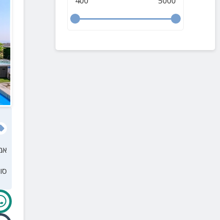
400
5000
אמ
סו