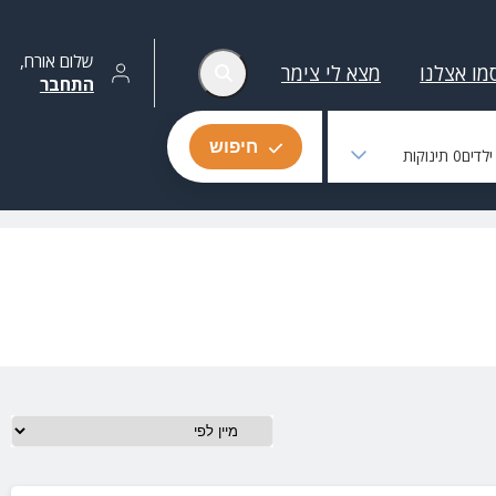
שלום
אורח
,
מו אצלנו
מצא לי צימר
התחבר
חיפוש
לדים
0
תינוקות