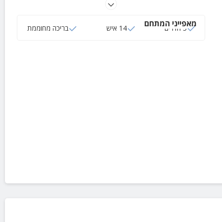
5 חדרי שינה מרוהטים ורחצה וחניה פרטית.
מאפייני המתחם
5 חדרים
14 איש
בריכה מחוממת