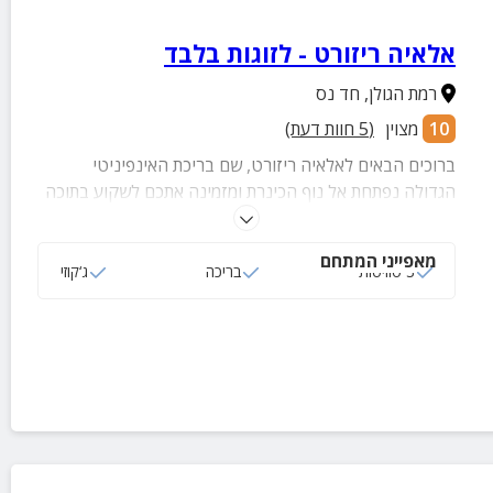
אלאיה ריזורט - לזוגות בלבד
רמת הגולן
,
חד נס
10
מצוין
(
5
חוות דעת)
ברוכים הבאים לאלאיה ריזורט, שם בריכת האינפיניטי
הגדולה נפתחת אל נוף הכינרת ומזמינה אתכם לשקוע בתוכה
שעות. מיטות שיזוף, שמשיות, מדשאות ירוקות ומרחב ענק
מסביב מתחם חוץ יוקרתי שנבנה כדי שתרגישו שהעולם כולו
מאפייני המתחם
שייך רק לכם. הזמינו עכשיו לפני שיקדימו אתכם.
3 סוויטות
בריכה
ג‘קוזי