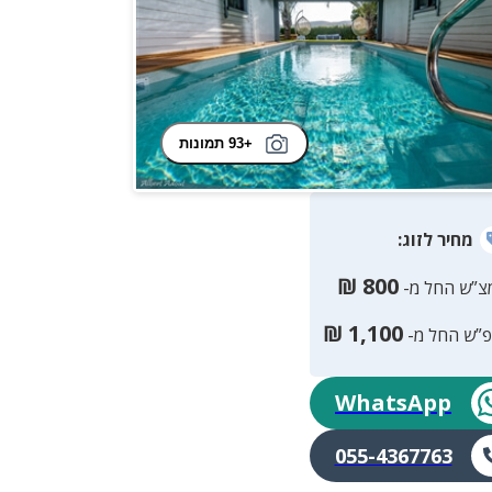
+93 תמונות
מחיר
לזוג
:
₪
800
צ”ש החל מ-
₪
1,100
פ”ש החל מ-
WhatsApp
055-4367763