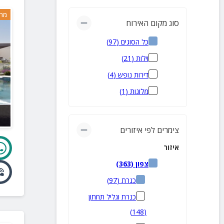
מרח
סוג מקום האירוח
כל הסוגים
(
97
)
וילות
(
21
)
דירות נופש
(
4
)
מלונות
(
1
)
צימרים לפי איזורים
איזור
צפון
(
363
)
כנרת
(
97
)
כנרת וגליל תחתון
)
148
(