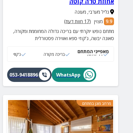
אחוזת טרה קוטה
גליל מערבי
,
מעונה
9.9
מצוין
(
17
חוות דעת)
מתחם נופש יוקרתי עם בריכה גדולה המחוממת ומקורה,
סאונה יבשה, ג'קוזי ספא ואווירה פסטורלית
מאפייני המתחם
11 יחידות
בריכה מקורה
ג‘קוזי
053-9418896
WhatsApp
מרחב מוגן במתחם