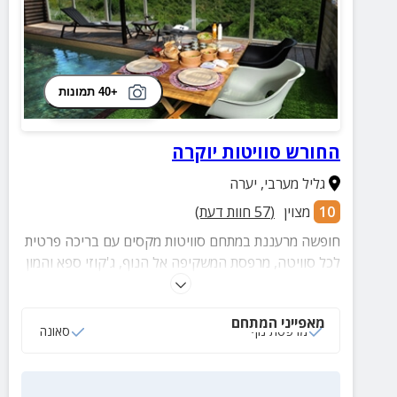
+40 תמונות
החורש סוויטות יוקרה
גליל מערבי
,
יערה
10
מצוין
(
57
חוות דעת)
חופשה מרעננת במתחם סוויטות מקסים עם בריכה פרטית
לכל סוויטה, מרפסת המשקיפה אל הנוף, ג'קוזי ספא והמון
אטרקציות קרובות.
מאפייני המתחם
מרפסת נוף
סאונה