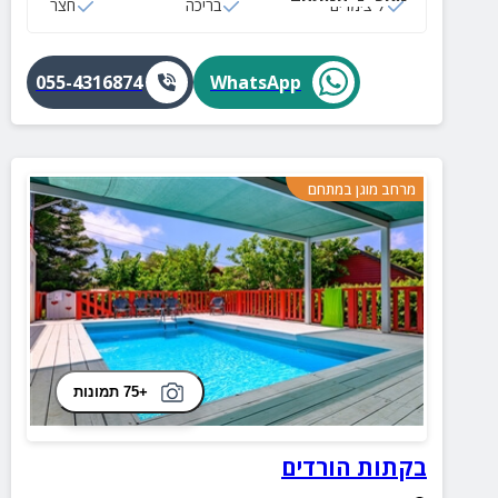
7 צימרים
בריכה
חצר
055-4316874
WhatsApp
מרחב מוגן במתחם
+75 תמונות
בקתות הורדים