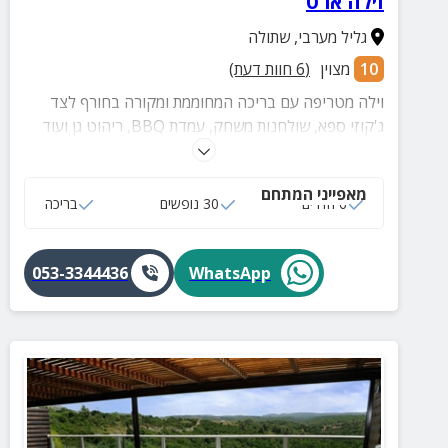
וילה ארט
גליל מערבי
,
שתולה
10
מצוין
(
6
חוות דעת)
וילה מטריפה עם בריכה המחוממת ומקורה בחורף לצד
ג'קוזי ספא, שולחנות משחק, עמדת BBQ, ריהוט גן ועוד
אל מול נוף מדהים!
מאפייני המתחם
6 חדרים
30 נופשים
בריכה
053-3344436
WhatsApp