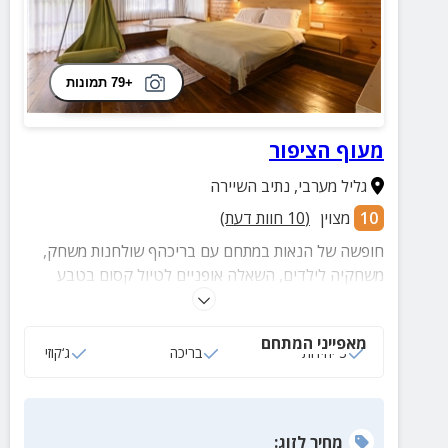
+79 תמונות
מעוף הציפור
גליל מערבי
,
נתיב השיירה
10
מצוין
(
10
חוות דעת)
חופשה של הנאות במתחם עם בריכהף שולחנות משחק,
משחקיה לילדים, השאלה אופניים לטיול קסום בטבע
הירוק ועוד מגוון של הנאות מיוחדות
מאפייני המתחם
3 יחידות
בריכה
ג‘קוזי
מחיר
לזוג
: