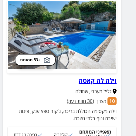
+53 תמונות
וילה לה קאסה
גליל מערבי
,
שתולה
10
מצוין
(
30
חוות דעת)
וילה מקסימה הכוללת בריכה, ג'קוזי ספא ענק, פינות
ישיבה ונוף בלתי נשכח.
מאפייני המתחם
5 חדרי שינה
קולינריה
בריכה מגודרת