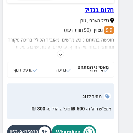
חלום בגליל
גליל מערבי
,
גורן
9.9
מצוין
(
50
חוות דעת)
חופשה במתחם נופש מרשים ומאובזר הכולל בריכה מקורה
ומחוממת בחודשי החורף, ערסלים, פינות ישיבה, פינות
ברביקיו ועוד.
מאפייני המתחם
4 יחידות
בריכה
מרפסת נוף
מחיר
לזוג
:
₪
800
₪
600
אמצ”ש החל מ-
סופ”ש החל מ-
053-9425820
WhatsApp