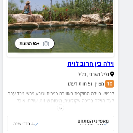
+65 תמונות
וילה בין חרוב לזית
גליל מערבי
,
כליל
10
מצוין
(
5
חוות דעת)
לנפוש בוילה המוקפת באווירה כפרית וטבע פראי מכל עבר.
לצד הוילה בריכה אקולוגית, מיטות שיזוף, שולחן אוכל
חיצוני, ריהוט גן ופינת ברביקיו.
מאפייני המתחם
וילה ל-10 איש
4 חדרי שינה