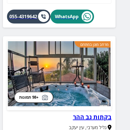
055-4319642
WhatsApp
מרחב מוגן במתחם
+98 תמונות
בקתות גב ההר
גליל מערבי
,
עין יעקב