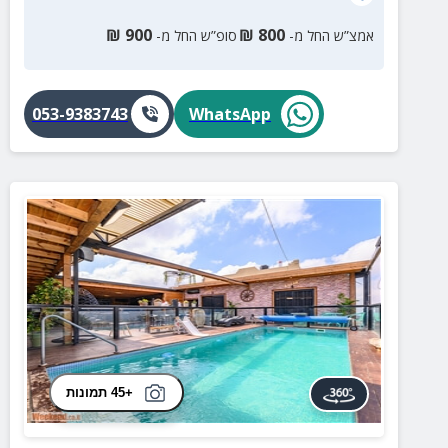
₪
900
₪
800
אמצ”ש החל מ-
סופ”ש החל מ-
053-9383743
WhatsApp
+45 תמונות