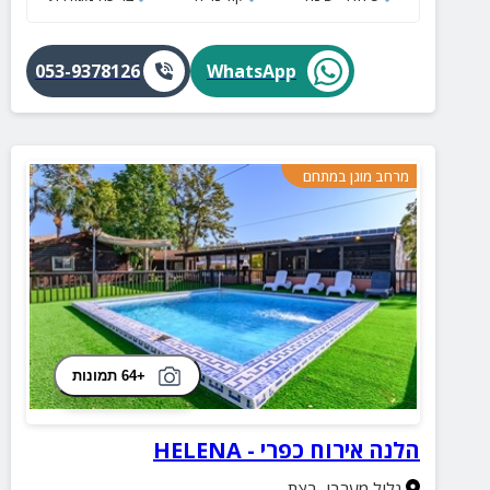
053-9378126
WhatsApp
מרחב מוגן במתחם
+64 תמונות
הלנה אירוח כפרי - HELENA
גליל מערבי
,
בצת