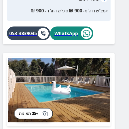
₪
900
₪
900
אמצ”ש החל מ-
סופ”ש החל מ-
053-3839035
WhatsApp
+35 תמונות