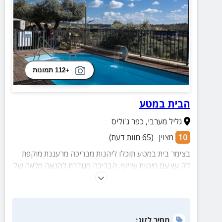
+112 תמונות
הבית במטע
גליל מערבי
,
כפר ג'וליס
10
מצוין
(
65
חוות דעת)
בצימר בית במטע תוכלו ליהנות מבריכה מרעננת מוקפת
דק עץ עם מיטות שיזוף. הבריכה מגודרת להנאה מלאה של
האורחים במתחם.
מחיר
לזוג
: