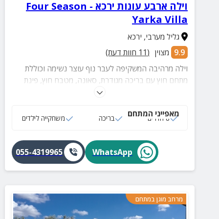
וילה ארבע עונות ירכא - Four Season
Yarka Villa
גליל מערבי
,
ירכא
9.9
מצוין
(
11
חוות דעת)
וילה מרהיבה המשקיפה לעבר נוף עוצר נשימה וכוללת
מתחם חוץ עם בריכה מגודרת, סאונה, מטבח חוץ, פינת
BBQ, מערכת קריוקי, קמין, תנור חימום ומגוון פינות ישיבה.
מאפייני המתחם
8 חדרים
בריכה
משחקייה לילדים
055-4319965
WhatsApp
מרחב מוגן במתחם