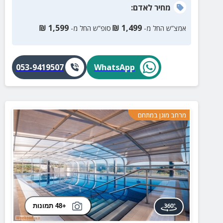
מחיר
לאדם
:
₪
1,599
₪
1,499
אמצ”ש החל מ-
סופ”ש החל מ-
053-9419507
WhatsApp
מרחב מוגן במתחם
+48 תמונות