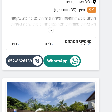
גליל מערבי
,
בצת
9.9
מצוין
(
35
חוות דעת)
מתחם נופש לחופשה חמימה ונהדרת עם בריכה, בקתות
מאובזרות ומפוארות, חצר מטופחת, פינות ישיבה נעימות
ונוף עוצר נשימה.
מאפייני המתחם
בריכה
ג‘קוזי
חצר
052-8626139
WhatsApp