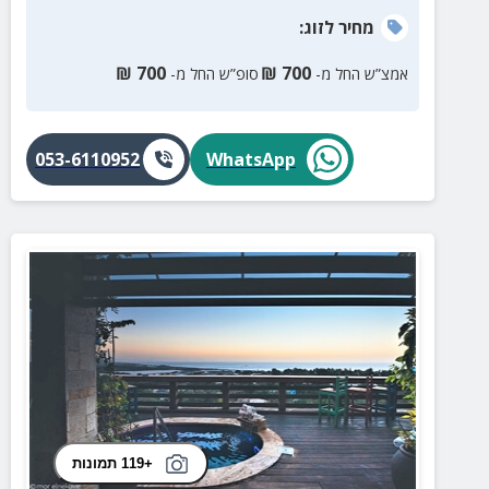
מחיר
לזוג
:
₪
700
₪
700
אמצ”ש החל מ-
סופ”ש החל מ-
053-6110952
WhatsApp
+119 תמונות