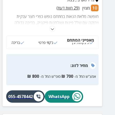
10
מצוין
(
29
חוות דעת)
חופשה מלאת הנאות במתחם נופש כפרי חצר ענקית
וירוקה עם שלל פינות ושולחנות פיקניק, בריכה גדולה
ומפנקת המוקפת מיטות שיזוף, מטבח גדול משותף עם
פרגולה, שולחן אוכל גדול ומסך טלוויזיה.
מאפייני המתחם
5 בקתות עץ
ג‘קוזי פרטי
בריכה
מחיר
לזוג
:
₪
800
₪
700
אמצ”ש החל מ-
סופ”ש החל מ-
055-4578442
WhatsApp