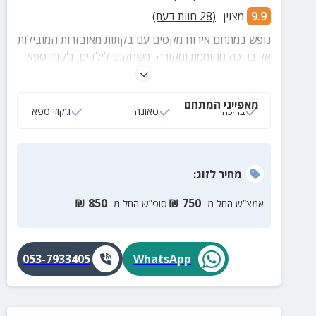
9.9
מצוין
(
28
חוות דעת)
נופש במתחם אירוח מקסים עם בקתות מאובזרות המובילות
אל בריכה מחוממת ומקורה, משחקים לילדים, ג'קוזי ספא
גדול ועוד
מאפייני המתחם
בריכה
סאונה
ג‘קוזי ספא
מחיר
לזוג
:
₪
850
₪
750
אמצ”ש החל מ-
סופ”ש החל מ-
053-7933405
WhatsApp