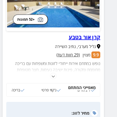
+52 תמונות
קרן אור בטבע
גליל מערבי
,
נתיב השיירה
9.9
מצוין
(
29
חוות דעת)
נופש במתחם אירוח ייחודי לזוגות ומשפחות עם בריכה
מחוממת ומקורה, פינות ישיבה נעימות, חצר מטופחת
וירוקה ועוד.
מאפייני המתחם
7 צימרים
ג‘קוזי פרטי
בריכה
מחיר
לזוג
: