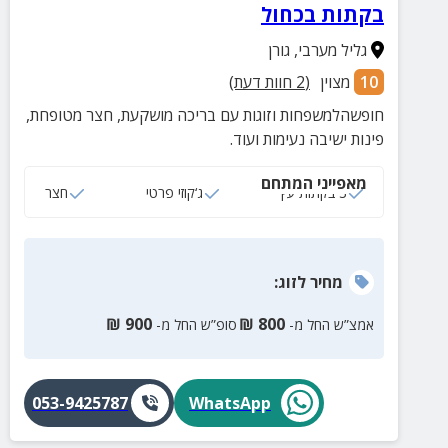
בקתות בכחול
גליל מערבי
,
גורן
10
מצוין
(
2
חוות דעת)
חופשהלמשפחות וזוגות עם בריכה מושקעת, חצר מטופחת,
פינות ישיבה נעימות ועוד.
מאפייני המתחם
3 בקתות עץ
ג‘קוזי פרטי
חצר
מחיר
לזוג
:
₪
900
₪
800
אמצ”ש החל מ-
סופ”ש החל מ-
053-9425787
WhatsApp