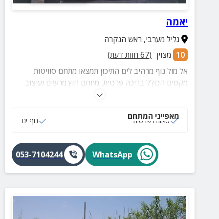
יאמה
גליל מערבי
,
ראש הנקרה
10
מצוין
(
67
חוות דעת)
אל מול נוף מרהיב לים התיכון תמצאו מתחם סוויטות
מקסים הכולל בריכה פרטית, מתחם חוץ מרשים ועיצוב
אלגנטי.
מאפייני המתחם
סאונה פרטית
נוף ים
053-7104244
WhatsApp