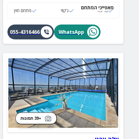
מאפייני המתחם
בריכה
ג‘קוזי
מתחם חוץ
055-4316466
WhatsApp
+39 תמונות