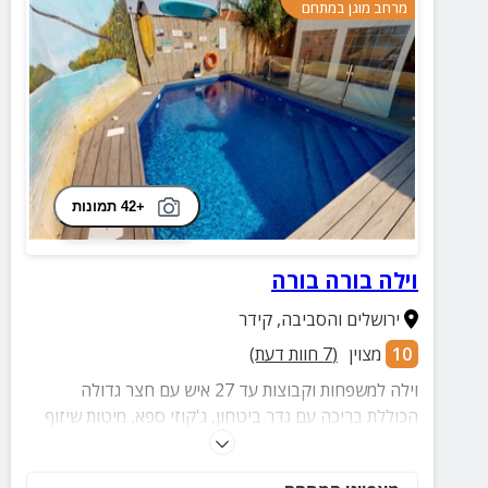
מרחב מוגן במתחם
+42 תמונות
וילה בורה בורה
ירושלים והסביבה
,
קידר
10
מצוין
(
7
חוות דעת)
וילה למשפחות וקבוצות עד 27 איש עם חצר גדולה
הכוללת בריכה עם גדר ביטחון, ג'קוזי ספא, מיטות שיזוף
שולחנות סנוקר וםינג פונג ועוד.