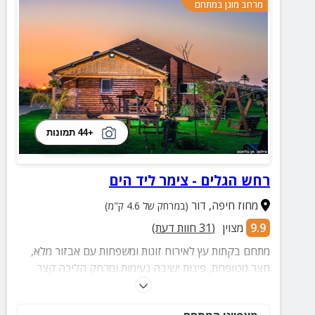
מרחב מוגן במתחם
+44 תמונות
רחש הגלים - צימר ליד הים
מחוז חיפה
,
דור
(במרחק של 4.6 ק"מ)
9.9
מצוין
(
31
חוות דעת)
מתחם בקתות עץ לאירוח זוגות ומשפחות עם אבזור מלא,
חצר מטופחת, פינות ישיבה נעימות ומרחק הליכה קצר
מחוף הבונים להעברת רגעים מלאים בהנאה וחוויות
מקסימות.