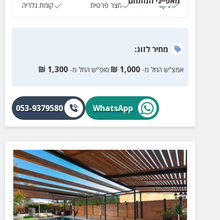
מאפייני המתחם
ג‘קוזי
חצר פרטית
קומת גלריה
מחיר
לזוג
:
₪
1,300
₪
1,000
אמצ”ש החל מ-
סופ”ש החל מ-
053-9379580
WhatsApp