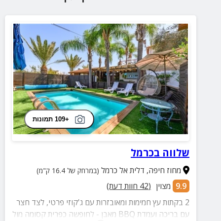
+109 תמונות
שלווה בכרמל
מחוז חיפה
,
דלית אל כרמל
(במרחק של 16.4 ק"מ)
9.9
מצוין
(
42
חוות דעת)
2 בקתות עץ חמימות ומאובזרות עם ג'קוזי פרטי, לצד חצר
עם בריכה ועמדת BBQ מאבן - לחופשה כפרית קסומה מול