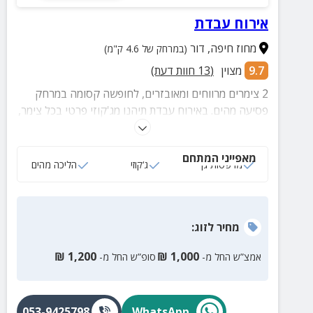
אירוח עבדת
מחוז חיפה
,
דור
(במרחק של 4.6 ק"מ)
9.7
מצוין
(
13
חוות דעת)
2 צימרים מרווחים ומאובזרים, לחופשה קסומה במרחק
פסיעה מהים. באירוח עבדת תיהנו מג'קוזי פרטי בכל צימר,
מרפסת פרטית, חצר מטופחת, ברביקיו, אווירה כפרית
פסטורלית וטיפולי ספא מפנקים בהזמנה מראש.
מאפייני המתחם
מרפסות גן
ג‘קוזי
הליכה מהים
מחיר
לזוג
:
₪
1,200
₪
1,000
אמצ”ש החל מ-
סופ”ש החל מ-
053-9425798
WhatsApp