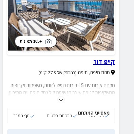
+105 תמונות
קייפ דור
מחוז חיפה
,
חיפה
(במרחק של 27.8 ק"מ)
מתחם אירוח עם 15 דירות נופש לזוגות, משפחות וקבוצות
המשקיפות לנופם עוצר הנשימה של נמל חיפה וים התיכוןן,
רחבי העיר והסביבה. בכל דירה תוכלו ליהנות ממרפסת
פרטית, סלון מרווח, חדר שינה זוגי, חדר רחצה מאובזר
מאפייני המתחם
ועוד שלל פינוקים.
15 דירות
מרפסת פרטית
נוף ממכר