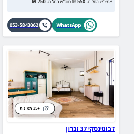
₪
750
₪
550
אמצ”ש החל מ-
סופ”ש החל מ-
053-5843062
WhatsApp
+35 תמונות
ז'בוטינסקי 37 זכרון