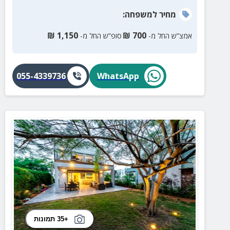
מחיר
למשפחה
:
₪
1,150
₪
700
אמצ”ש החל מ-
סופ”ש החל מ-
055-4339736
WhatsApp
+35 תמונות