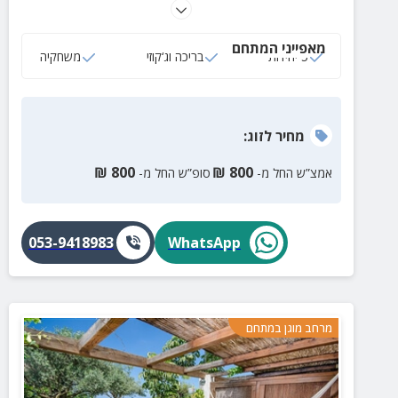
נופי הכרמל.
מאפייני המתחם
5 יחידות
בריכה וג‘קוזי
משחקיה
מחיר
לזוג
:
₪
800
₪
800
אמצ”ש החל מ-
סופ”ש החל מ-
053-9418983
WhatsApp
מרחב מוגן במתחם