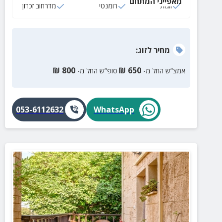
מאפייני המתחם
זוגות
רומנטי
מדרחוב זכרון
מחיר
לזוג
:
₪
800
₪
650
אמצ”ש החל מ-
סופ”ש החל מ-
053-6112632
WhatsApp