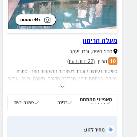
+44 תמונות
מעלה הרימון
מחוז חיפה
,
זכרון יעקב
10
מצוין
(
22
חוות דעת)
סוויטות נעימות לזוגות ומשפחות המוקפות חצר נסתרת
וירוקה. במתחם תיהנו מבריכה מקורה, סאונה יבשה, אבזור
מלא בכל סוויטה ואווירה כפרית בלב המושבה זכרון יעקב.
מאפייני המתחם
2 צימרים
בריכה
סאונה יבשה
מחיר
לזוג
: