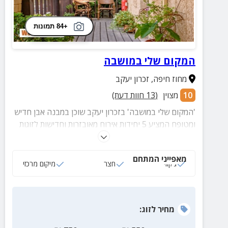
+84 תמונות
המקום שלי במושבה
מחוז חיפה
,
זכרון יעקב
10
מצוין
(
13
חוות דעת)
'המקום שלי במושבה' בזכרון יעקב שוכן במבנה אבן חדיש
ומטופח המציע 5 יחידות אירוח מאובזרות וחדישות לזוגות
ומשפחות בקרבת המדרחוב המציע מגוון רחב ועשיר של
מקומות בילוי,מוזיאונים, גלריות, ואטרקציות רבות
מאפייני המתחם
המבטיחות הנאה מרובה לכל גיל.
ג‘קוזי
חצר
מיקום מרכזי
מחיר
לזוג
: