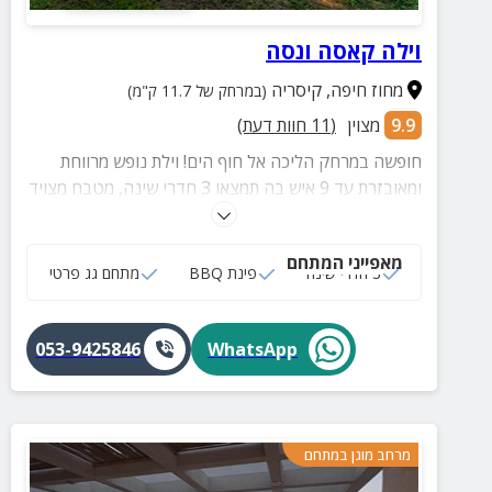
וילה קאסה ונסה
מחוז חיפה
,
קיסריה
(במרחק של 11.7 ק"מ)
9.9
מצוין
(
11
חוות דעת)
חופשה במרחק הליכה אל חוף הים! וילת נופש מרווחת
ומאובזרת עד 9 איש בה תמצאו 3 חדרי שינה, מטבח מצויד
בכל הנדרש לבישול ואפייה וגג באווירה קסומה עם בריזה
מהים.
מאפייני המתחם
3 חדרי שינה
פינת BBQ
מתחם גג פרטי
053-9425846
WhatsApp
מרחב מוגן במתחם