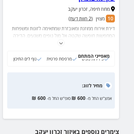
מחוז חיפה
,
זכרון יעקב
10
מצוין
(
2
חוות דעת)
דירת אירוח ממוזגת ומאובזרת שמתאימה לזוגות ומשפחות
המחפשות חופשה שקטה אל מול נופים משגעים. הדירה
נמצאת במרחק נסיעה קצר ממדרחוב המייסדים
האטרקטיבי, מחופי ים יפהפיים ועוד מגוון אטרקציות.
מאפייני המתחם
3 דירות נופש
מרפסת פרטית
נוף לים התיכון
מחיר
לזוג
:
₪
600
₪
600
אמצ”ש החל מ-
סופ”ש החל מ-
צימרים נוספים
באיזור
זכרון יעקב