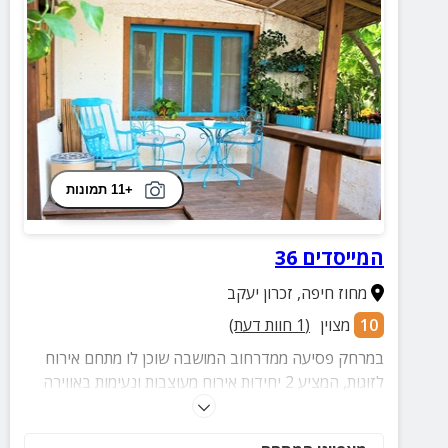
+11 תמונות
המייסדים 36
מחוז חיפה
,
זכרון יעקב
10
מצוין
(
1
חוות דעת)
במרחק פסיעה ממדרחוב המושבה שוכן לו מתחם אירוח
לזוגות, המציע 2 יחידות אירוח מעוצבות ונעימות באווירה
קסומה. בואו לטייל, לבלות וליהנות בחופשה מעולה,
במתחם הממוקם במיקום אטרקטיבי ביותר.