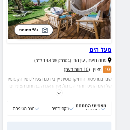
+58 תמונות
מעל הים
מחוז חיפה
,
עין הוד
(במרחק של 14.4 ק"מ)
10
מצוין
(
10
חוות דעת)
שבו במרפסת, החזיקו כוסית יין בידכם וצפו לנופיו הקסומיו
של הים התיכון והרי הכרמל. אין זו אגדה במתחם הצימרים
"מעל הים". בכפר האומנים עין מחכות לכם שתי סוויטות
מסוגננות ועשירות בכל טוב, אירוח עם כל הלב ונוף, כמובן.
מאפייני המתחם
2 סוויטות
ג‘קוזי זרמים
חצר מטופחת