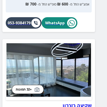
₪
700
₪
600
אמצ”ש החל מ-
סופ”ש החל מ-
053-9384179
WhatsApp
+32 תמונות
שקיעה בזכרון