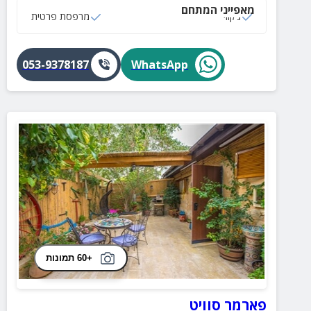
מאפייני המתחם
ג‘קוזי
מרפסת פרטית
053-9378187
WhatsApp
+60 תמונות
פארמר סוויט