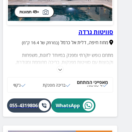
+49 תמונות
סוויטות גרדה
מחוז חיפה
,
דלית אל כרמל
(במרחק של 16.4 ק"מ)
מתחם נופש יוקרתי ומפנק במיוחד לזוגות, משפחות
וקבוצות עם סוויטות מפנקות, בריכה מחוממת ומגודרת,
ג'קוזי ספא, שולחן סנוקר, 2 מטבחים גדולים ומאובזרים,
עמדת מנגל, מגוון פינות ישיבה מוצלות, שולחן אוכל גדול
מאפייני המתחם
ל-32 סועדים, טלוויזיה 75 אינץ' ועוד!
4 סוויטות
בריכה מפנקת
ג‘קוזי
055-4319806
WhatsApp