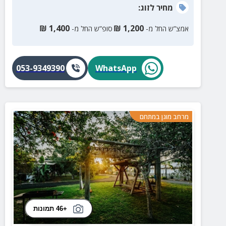
מחיר
לזוג
:
₪
1,400
₪
1,200
אמצ”ש החל מ-
סופ”ש החל מ-
053-9349390
WhatsApp
מרחב מוגן במתחם
+46 תמונות