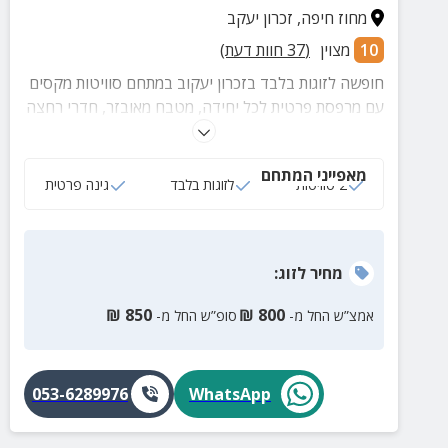
מחוז חיפה
,
זכרון יעקב
10
מצוין
(
37
חוות דעת)
חופשה לזוגות בלבד בזכרון יעקוב במתחם סוויטות מקסים
עם מרפסת פרטית לכל יחידה, מטבח מאובזר, חדרי רחצה
מושקעים, קרבה למדרחוב זכרון, מסעדות בוטיק, ברים
ועוד.
מאפייני המתחם
2 סוויטות
לזוגות בלבד
גינה פרטית
מחיר
לזוג
:
₪
850
₪
800
אמצ”ש החל מ-
סופ”ש החל מ-
053-6289976
WhatsApp