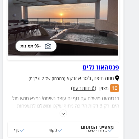
+96 תמונות
פנטהאוז גלים
מחוז חיפה
,
ג'סר א זרקא
(במרחק של 6.2 ק"מ)
10
מצוין
(
6
חוות דעת)
פנטהאוז מושלם עם נוף ים עוצר נשימה! נמצא ממש מול
הים, רק 3 דקות הליכה מחוף שקט ומושלם למשפחות
דתיות משפחות וקבוצות. הפנטהאוז מעוצב ברמה גבוהה
עם 5 חדרי שינה מרווחים ומרחב חוץ גדול הכולל ג'קוזי
מאפייני המתחם
פרטי, אזור מנגל, כסאות נוח ושולחן גדול לסעודות בחוץ.
5 חדרי שינה
ג‘קוזי
נוף
תזמינו היום ותחוו חופשה ייחודית