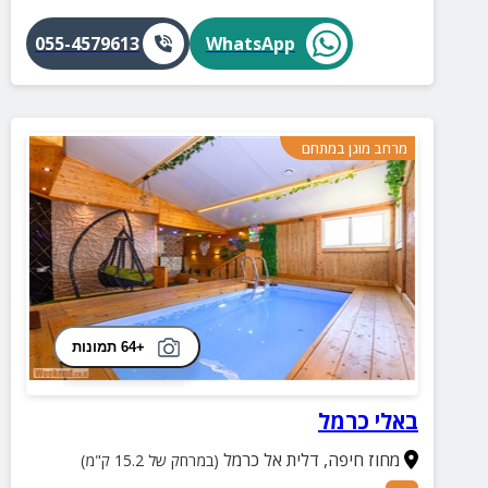
055-4579613
WhatsApp
מרחב מוגן במתחם
+64 תמונות
באלי כרמל
מחוז חיפה
,
דלית אל כרמל
(במרחק של 15.2 ק"מ)