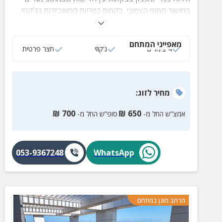
במישור החוף הצפוני. בקתות כפריות המאובזרות בג'קוזי,
מרפסת וחצר פרטית עם פינת ישיבה תחת שמשיה.
מאפייני המתחם
4 צימרים
ג‘קוזי
חצר פרטית
מחיר
לזוג
:
₪
700
₪
650
אמצ”ש החל מ-
סופ”ש החל מ-
053-9367248
WhatsApp
מרחב מוגן במתחם