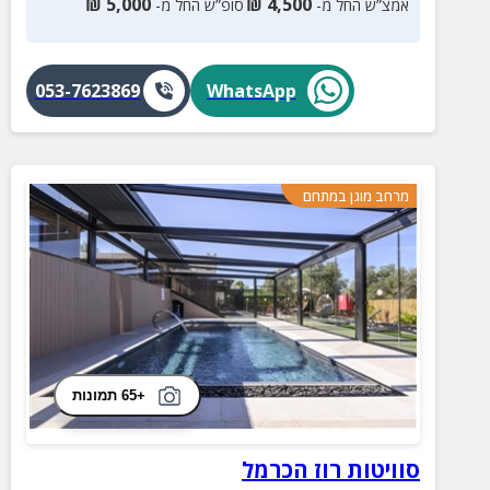
₪
5,000
₪
4,500
אמצ”ש החל מ-
סופ”ש החל מ-
053-7623869
WhatsApp
מרחב מוגן במתחם
+65 תמונות
סוויטות רוז הכרמל