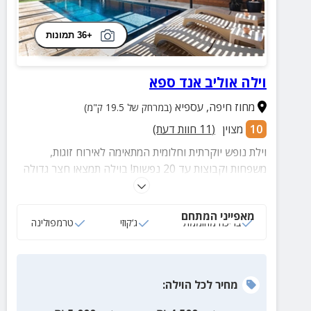
+36 תמונות
וילה אוליב אנד ספא
מחוז חיפה
,
עספיא
(במרחק של 19.5 ק"מ)
10
מצוין
(
11
חוות דעת)
וילת נופש יוקרתית וחלומית המתאימה לאירוח זוגות,
משפחות וקבוצות עד 20 נפשות! בוילה תמצאו חצר גדולה
עם בריכה מרעננת + ג'קוזי חיצוני, פינות ישיבה נוחות +
עמדת מנגל, הוילה כוללת 5 חדרי שינה מרווחים, מטבח
מאפייני המתחם
מאובזר, סלון גדול ועוד שלל פינוקים.
בריכה מחוממת
ג‘קוזי
טרמפולינה
מחיר
לכל הוילה
: