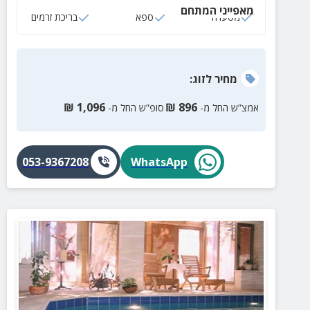
מאפייני המתחם
מסעדה
ספא
בריכת זרמים
מחיר
לזוג
:
₪
1,096
₪
896
אמצ”ש החל מ-
סופ”ש החל מ-
053-9367208
WhatsApp