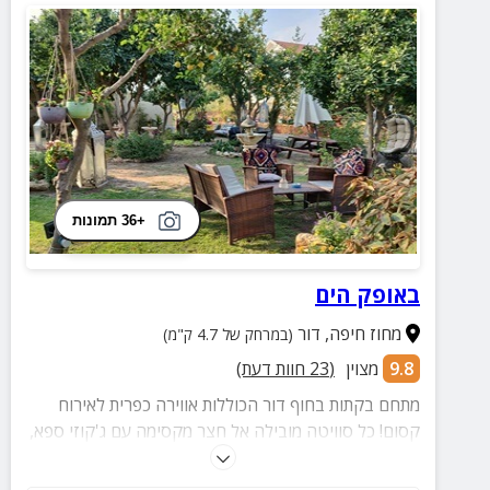
+36 תמונות
באופק הים
מחוז חיפה
,
דור
(במרחק של 4.7 ק"מ)
9.8
מצוין
(
23
חוות דעת)
מתחם בקתות בחוף דור הכוללות אווירה כפרית לאירוח
קסום! כל סוויטה מובילה אל חצר מקסימה עם ג'קוזי ספא,
עמדת מנגל ומרחק הליכה קצר לחוף ים דור.