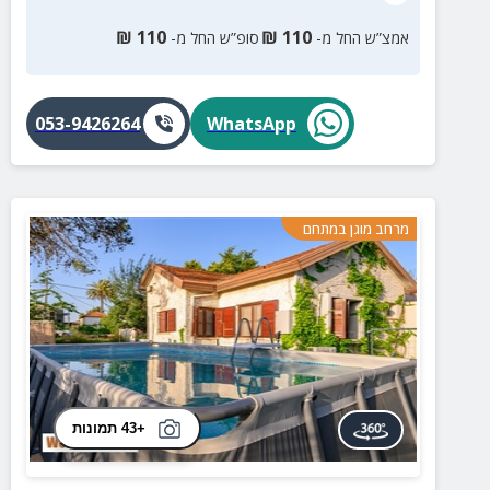
₪
110
₪
110
אמצ”ש החל מ-
סופ”ש החל מ-
053-9426264
WhatsApp
מרחב מוגן במתחם
+43 תמונות