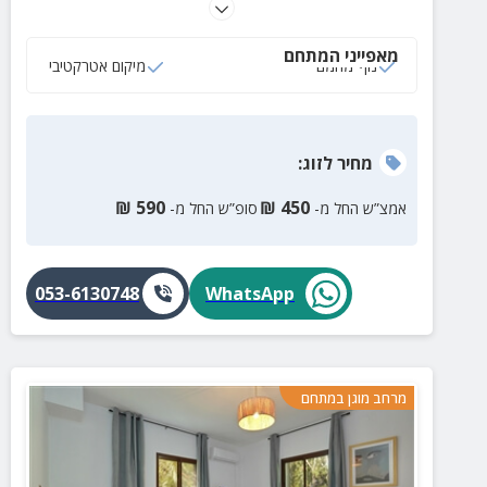
ביופיים של הגליל. בקיבוץ 6 חדרי אירוח המיועדים לזוגות
ולמשפחות. ניתן לקבל ארוחת בוקר בתוספת תשלום.
מאפייני המתחם
נוף מהמם
מיקום אטרקטיבי
מחיר
לזוג
:
₪
590
₪
450
אמצ”ש החל מ-
סופ”ש החל מ-
053-6130748
WhatsApp
מרחב מוגן במתחם