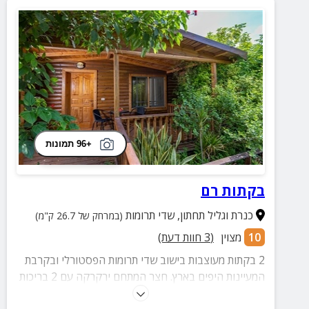
+96 תמונות
בקתות רם
כנרת וגליל תחתון
,
שדי תרומות
(במרחק של 26.7 ק"מ)
10
מצוין
(
3
חוות דעת)
2 בקתות מעוצבות בישוב שדי תרומות הפסטורלי ובקרבת
המעיינות היפים בארץ. חצר המתחם ירקרקה עם 2 בריכות
מרעננות ובכל בקתה תמצאו ג'קוזי זרמים מפנק ואבזור