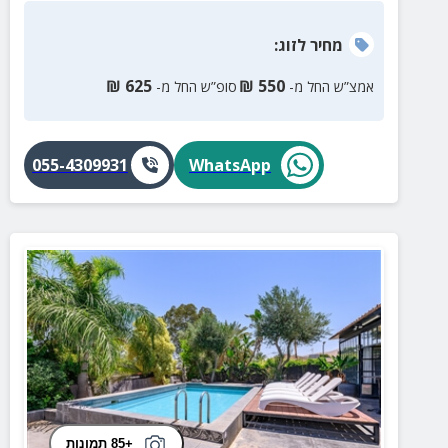
מחיר
לזוג
:
₪
625
₪
550
אמצ”ש החל מ-
סופ”ש החל מ-
055-4309931
WhatsApp
+85 תמונות