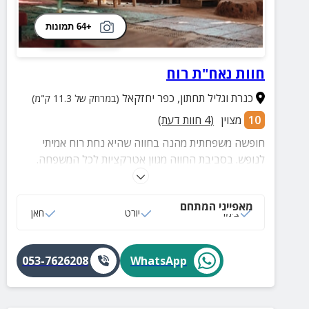
+64 תמונות
חוות נאח"ת רוח
כנרת וגליל תחתון
,
כפר יחזקאל
(במרחק של 11.3 ק"מ)
10
מצוין
(
4
חוות דעת)
חופשה משפחתית מהנה בחווה שהיא נחת רוח אמיתי
לנופש. בסביבת החווה מגוון אטרקציות לכל המשפחה.
במתחם החוץ מטבח חוץ, פינות ישיבה, פינת אש חיצונית,
מקלחות חוץ ועוד
מאפייני המתחם
צימר
יורט
חאן
053-7626208
WhatsApp