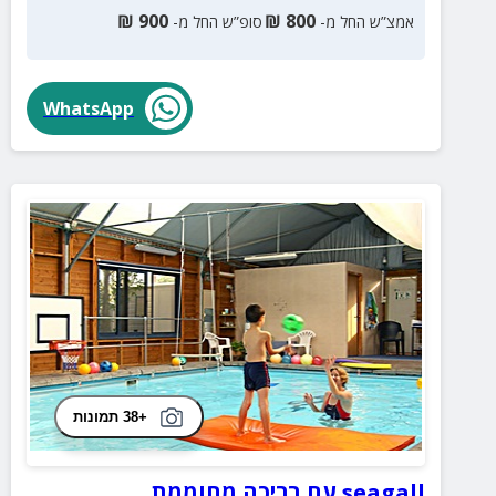
₪
900
₪
800
אמצ”ש החל מ-
סופ”ש החל מ-
WhatsApp
+38 תמונות
seagall עם בריכה מחוממת