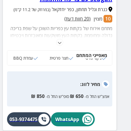
כנרת וגליל תחתון
,
כפר יחזקאל
(במרחק של 11.2 ק"מ)
10
מצוין
(
20
חוות דעת)
מתחם אירוח של בקתות עץ כפריות השוכן על שפת בריכה
גדולה ומחוממת. בקתות העץ מושקעות ומאובזרות ויבטיחו
לכם חופשה מהנה ומספקת. במקום ניתן לבצע טיפולי מים,
צלילות משפחתיות ופעיליות מים לתינוקות.
מאפייני המתחם
ג‘קוזי פרטי
חצר פרטית
עמדת BBQ
מחיר
לזוג
:
₪
850
₪
650
אמצ”ש החל מ-
סופ”ש החל מ-
053-9374475
WhatsApp