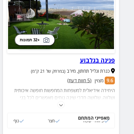
+32 תמונות
פנינה בגלבוע
כנרת וגליל תחתון
,
מירב
(במרחק של 21 ק"מ)
9.6
מצוין
(
5
חוות דעת)
היחידה אידיאלית למשפחות המחפשות חופשה איכותית
ושלווה. שלושה חדרי שינה נוחים מאפשרים לכל בני
המשפחה ליהנות מפרטיות ומנוחה, בעוד החצר הירוקה
והמרווחת מציעה שפע של מרחב פתוח שבו הילדים יכולים
מאפייני המתחם
לרוץ ולשחק.
3 חדרי שינה
חצר
נוף