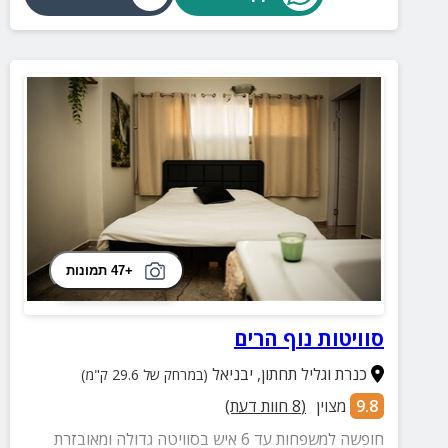
מילואים, מתאים לציבור הדתי ושומרי מסורת, וניתן להגיע
גם עם הכלב המשפחתי כי משפחה זה כולם ביחד!
+47 תמונות
סוויטות נוף הרים
כנרת וגליל תחתון
,
יבניאל
(במרחק של 29.6 ק"מ)
9.8
מצוין
(
8
חוות דעת)
חופשה למשפחות עד 6 איש בסוויטה גדולה ומאובזרת