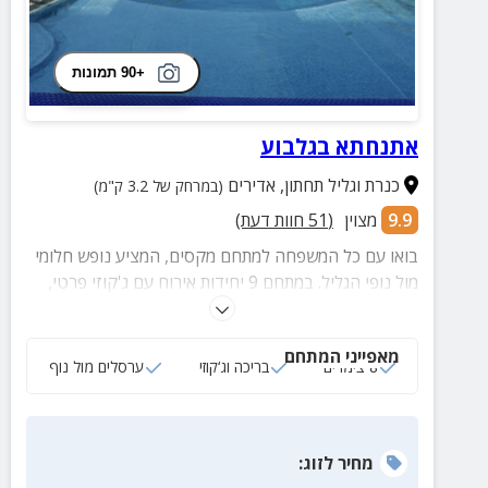
+90 תמונות
אתנחתא בגלבוע
כנרת וגליל תחתון
,
אדירים
(במרחק של 3.2 ק"מ)
9.9
מצוין
(
51
חוות דעת)
בואו עם כל המשפחה למתחם מקסים, המציע נופש חלומי
מול נופי הגליל. במתחם 9 יחידות אירוח עם ג'קוזי פרטי,
בריכה, מטבח מאובזר במלואו וקרבה למגוון אטרקציות
לכל הגילאים.
מאפייני המתחם
8 צימרים
בריכה וג‘קוזי
ערסלים מול נוף
מחיר
לזוג
: