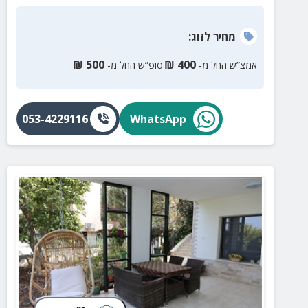
מחיר
לזוג
:
₪
500
₪
400
אמצ”ש החל מ-
סופ”ש החל מ-
053-4229116
WhatsApp