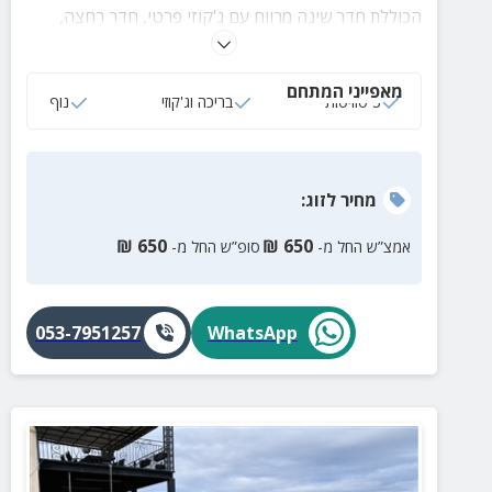
הכוללת חדר שינה מרווח עם ג'קוזי פרטי, חדר רחצה,
פינת ישיבה, מטבחון וטלוויזיה. במתחם קיימת גם בריכה
גדולה ומרווחת.
מאפייני המתחם
3 סוויטות
בריכה וג'קוזי
נוף
מחיר
לזוג
:
₪
650
₪
650
אמצ”ש החל מ-
סופ”ש החל מ-
053-7951257
WhatsApp