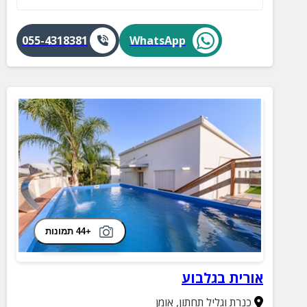
זמין במקום, כך שתוכלו ליהנות מחופשה נוחה, נעימה
ומפנקת בלי דאגות.
055-4318381
WhatsApp
+44 תמונות
אורית בגלבוע
כנרת וגליל תחתון
,
אומן