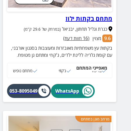
מתחם בקתות ילוז
כנרת וגליל תחתון
,
יבניאל
(במרחק של 29.6 ק"מ)
9.6
מצוין
(
16
חוות דעת)
בקתות עץ משפחתיות מאובזרות ומעוצבות בסגנון אורבני,
עם קומת גלריה ללינת ילדים, ג'קוזי ומתחם גן מטופח.
מאפייני המתחם
בריכה
ג‘קוזי
מתחם נופש
053-8095049
WhatsApp
מרחב מוגן במתחם