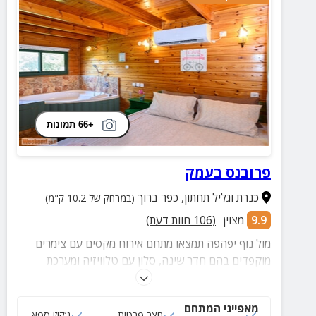
+66 תמונות
פרובנס בעמק
כנרת וגליל תחתון
,
כפר ברוך
(במרחק של 10.2 ק"מ)
9.9
מצוין
(
106
חוות דעת)
מול נוף יפהפה תמצאו מתחם אירוח מקסים עם צימרים
מוקפדים בהם חדר שינה, סלון עם טלוויזיה ומערכת
ישיבה, מטבח מאובזר, חדר רחצה נעים ומתחם חוץ פרטי.
במתחם החוץ המשותף תהנו משולחנות פינג פונג וסנוקר!
מאפייני המתחם
4 צימרים
חצר פרטית
ג‘קוזי ספא