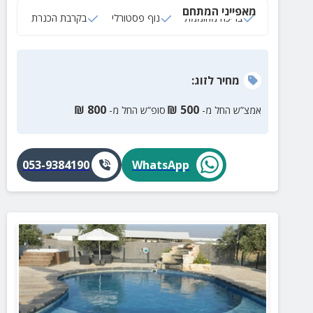
מאפייני המתחם
בריכה מחוממת
נוף פסטורלי
בקרבת הכנרת
מחיר
לזוג
:
₪
800
₪
500
אמצ”ש החל מ-
סופ”ש החל מ-
053-9384190
WhatsApp