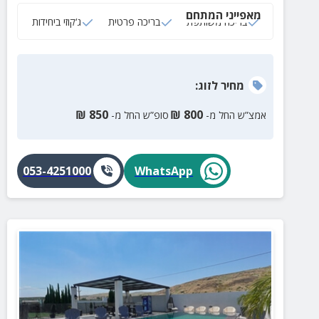
משלים לחופשה המשפחתית המושלמת
מאפייני המתחם
בריכה משותפת
בריכה פרטית
ג‘קוזי ביחידות
מחיר
לזוג
:
₪
850
₪
800
אמצ”ש החל מ-
סופ”ש החל מ-
053-4251000
WhatsApp