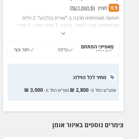
9.9
מצוין
(
6
חוות דעת)
חופשה משפחתית מהנה ב-"אורית בגלבוע". 2 וילות
משפחתיות, חצר נעימה, בריכה, 3 חדרי שינה, 2 חדרי
רחצה, מטבח מאובזר לבישול, פינות ישיבה,שולחן אוכל,
מכונת כביסה, טלוויזיות ואינטרנט חופשי.
מאפייני המתחם
2 וילות
בריכה
חצר ונוף
מחיר
לכל הוילה
:
₪
3,000
₪
2,800
אמצ”ש החל מ-
סופ”ש החל מ-
צימרים נוספים
באיזור
אומן