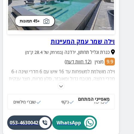
+45 תמונות
וילה שמר עמק המעיינות
כנרת וגליל תחתון
,
ירדנה
(במרחק של 28.4 ק"מ)
9.9
מצוין
(
12
חוות דעת)
וילה מושלמת למשפחות עד 16 איש עם 6 חדרי שינה ו-6
חדרי רחצה, מטבח גדול ומאובזר, סלון מרווח, חצר ענקית
עם נוף עוצר נשימה, בריכת גלישה מגודרת ומחוממת,
עמדת BBQ מאובזרת, פינג פונג, טרמפולינה ושערי
מאפייני המתחם
כדורגל ועוד.
בריכה
ג‘קוזי
שוברי מילואים
053-4630042
WhatsApp