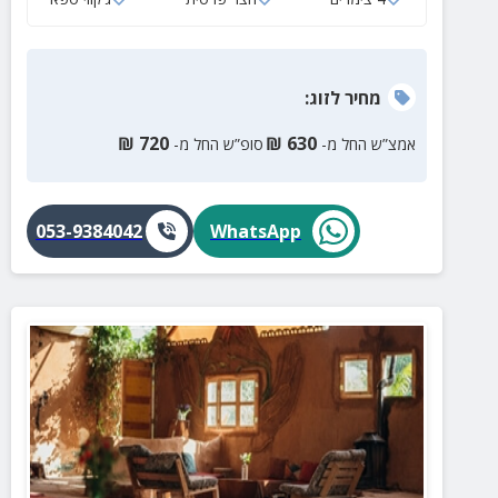
מחיר
לזוג
:
₪
720
₪
630
אמצ”ש החל מ-
סופ”ש החל מ-
053-9384042
WhatsApp