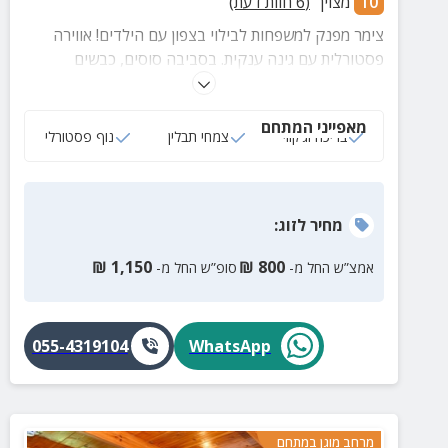
10
מצוין
(
6
חוות דעת)
צימר מפנק למשפחות לבילוי בצפון עם הילדים! אווירה
פסטורלית עם גינה ענקית. בסביבה סוסים, כבשים
ותרנגולות, בריכה, ג'קוזי רומנטי מהחלומות בלב הגינה
לצד הערסל ועיצוב נפלא
מאפייני המתחם
בריכה וג‘קוזי
צמחי תבלין
נוף פסטורלי
מחיר
לזוג
:
₪
1,150
₪
800
אמצ”ש החל מ-
סופ”ש החל מ-
055-4319104
WhatsApp
מרחב מוגן במתחם