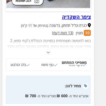
+21 תמונות
צימר השקדיה
כנרת וגליל תחתון
,
גדעונה
(במרחק של 11 ק"מ)
10
מצוין
(
13
חוות דעת)
בואו לחופשה משפחתית בסוויטה הכוללת ג'קוזי ספא, 2
חדרי שינה עם מיטות נוחות, טלוויזיה בחיבור כבלים וחדר
רחצה פרטי. לסוויטה מרפסת הצופה לנוף בלתי נשכח ובה
פינת ישיבה וערסל.
מאפייני המתחם
ג‘קוזי ספא
נוף פתוח
בלב הגלבוע
מחיר
לזוג
:
₪
700
₪
600
אמצ”ש החל מ-
סופ”ש החל מ-