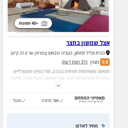
+42 תמונות
אצל שמשון בחצר
כנרת וגליל תחתון
,
כעביה טבאש
(במרחק של 21.6 ק"מ)
9.8
מצוין
(
31
חוות דעת)
חופשה משפחתית חוויתית בטבע, מול נופים פסטורליים
ובקרבת אטרקציות רבות. אצל שמשון בחצר תיהנו מלינה
במאהל בדואי אותנטי עם מטבח משלא לבישול, חצר
ענקית, אזור למדורות ועוד.
מאפייני המתחם
מקלחת חמה
אזור מדורה
מנגל
מחיר
לאדם
: