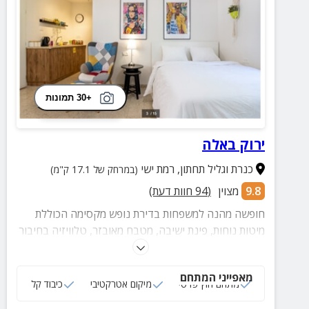
+30 תמונות
ירוק באלה
כנרת וגליל תחתון
,
רמת ישי
(במרחק של 17.1 ק"מ)
9.8
מצוין
(
94
חוות דעת)
חופשה מהנה למשפחות בדירת נופש מקסימה הכוללת
מיטות נוחות, פינת ישיבה, מטבח מאובזר, טלוויזיה בחיבור
כבלים ומתחם חוץ פרטי עם פינת ישיבה.
מאפייני המתחם
מתחם חוץ פרטי
מיקום אטרקטיבי
כיבוד קל