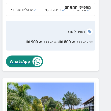
לכל הגילאים.
מאפייני המתחם
8 צימרים
בריכה וג‘קוזי
ערסלים מול נוף
מחיר
לזוג
:
₪
900
₪
800
אמצ”ש החל מ-
סופ”ש החל מ-
WhatsApp