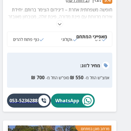
9.4
מצוין
(
2
חוות דעת)
חופשה משפחתית אחרת – דיגידום הצימר ברותם. יחידת
אירוח מרווחת עם פינת מדורה, פינת זולה, מטבחון מאובזר
ונוף עוצר נשימה להרי הגלעד.
מאפייני המתחם
יורט
אקולוגי
נוף פתוח להרים
מחיר
לזוג
:
₪
700
₪
550
אמצ”ש החל מ-
סופ”ש החל מ-
053-5236288
WhatsApp
מרחב מוגן במתחם