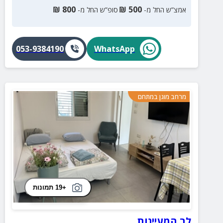
₪
800
₪
500
אמצ”ש החל מ-
סופ”ש החל מ-
053-9384190
WhatsApp
מרחב מוגן במתחם
+19 תמונות
לב המעיינות