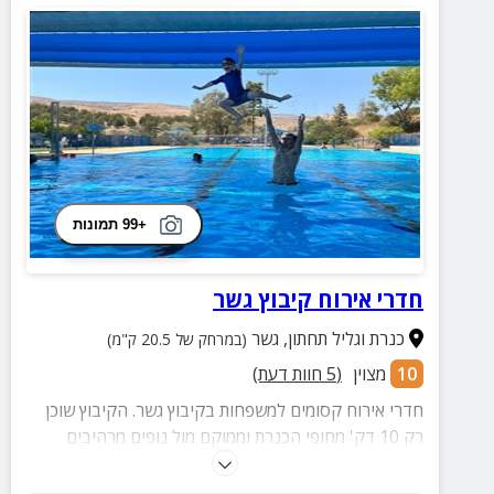
+99 תמונות
חדרי אירוח קיבוץ גשר
כנרת וגליל תחתון
,
גשר
(במרחק של 20.5 ק"מ)
10
מצוין
(
5
חוות דעת)
חדרי אירוח קסומים למשפחות בקיבוץ גשר. הקיבוץ שוכן
רק 10 דק' מחופי הכנרת וממוקם מול נופים מרהיבים
ביופיים של הגליל. בקיבוץ 6 חדרי אירוח המיועדים לזוגות
ולמשפחות. ניתן לקבל ארוחת בוקר בתוספת תשלום.