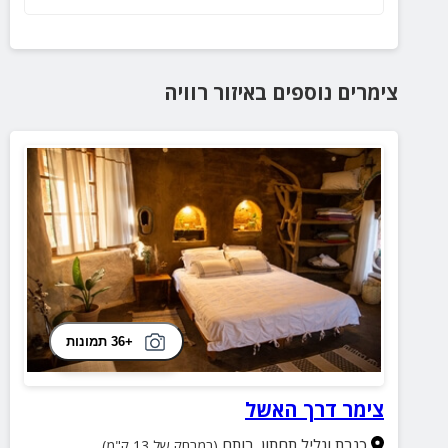
צימרים נוספים
באיזור
רוויה
+36 תמונות
צימר דרך האשל
כנרת וגליל תחתון
,
רותם
(במרחק של 13 ק"מ)