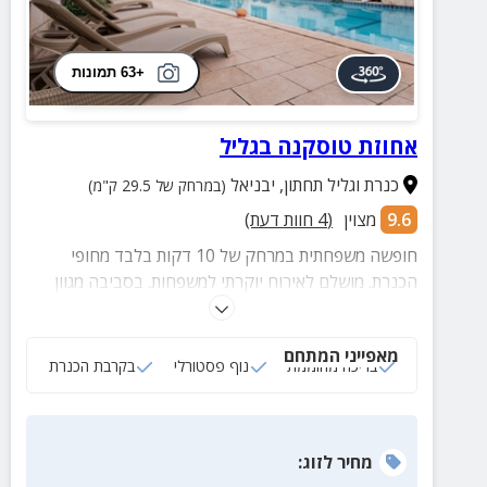
+63 תמונות
אחוזת טוסקנה בגליל
כנרת וגליל תחתון
,
יבניאל
(במרחק של 29.5 ק"מ)
9.6
מצוין
(
4
חוות דעת)
חופשה משפחתית במרחק של 10 דקות בלבד מחופי
הכנרת. מושלם לאירוח יוקרתי למשפחות. בסביבה מגוון
אטרקציות לכל המשפחה והגילאים.
מאפייני המתחם
בריכה מחוממת
נוף פסטורלי
בקרבת הכנרת
מחיר
לזוג
: