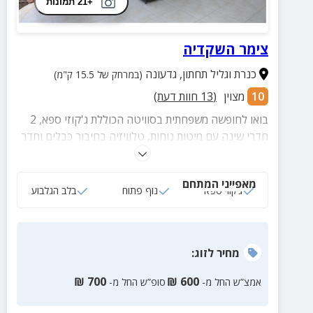
+21 תמונות
צימר השקדיה
כנרת וגליל תחתון
,
גדעונה
(במרחק של 15.5 ק"מ)
10
מצוין
(
13
חוות דעת)
בואו לחופשה משפחתית בסוויטה הכוללת ג'קוזי ספא, 2
חדרי שינה עם מיטות נוחות, טלוויזיה בחיבור כבלים וחדר
רחצה פרטי. לסוויטה מרפסת הצופה לנוף בלתי נשכח ובה
פינת ישיבה וערסל.
מאפייני המתחם
ג‘קוזי ספא
נוף פתוח
בלב הגלבוע
מחיר
לזוג
:
₪
700
₪
600
אמצ”ש החל מ-
סופ”ש החל מ-