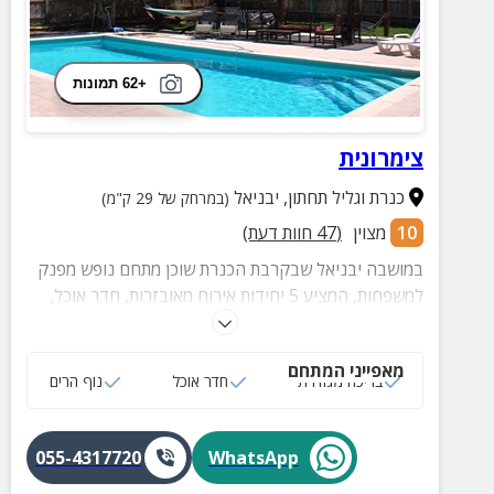
+62 תמונות
צימרונית
כנרת וגליל תחתון
,
יבניאל
(במרחק של 29 ק"מ)
10
מצוין
(
47
חוות דעת)
במושבה יבניאל שבקרבת הכנרת שוכן מתחם נופש מפנק
למשפחות, המציע 5 יחידות אירוח מאובזרות, חדר אוכל,
מטבח משותף ובריכה מרעננת במתחם החצר.
מאפייני המתחם
בריכה מגודרת
חדר אוכל
נוף הרים
055-4317720
WhatsApp