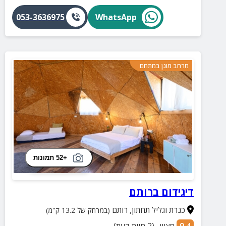
053-3636975
WhatsApp
מרחב מוגן במתחם
+52 תמונות
דיגידום ברותם
כנרת וגליל תחתון
,
רותם
(במרחק של 13.2 ק"מ)