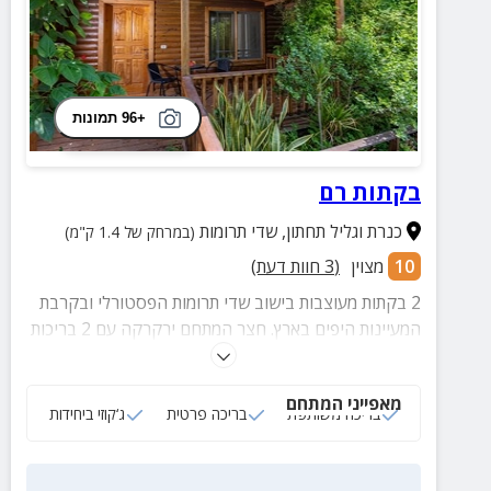
+96 תמונות
בקתות רם
כנרת וגליל תחתון
,
שדי תרומות
(במרחק של 1.4 ק"מ)
10
מצוין
(
3
חוות דעת)
2 בקתות מעוצבות בישוב שדי תרומות הפסטורלי ובקרבת
המעיינות היפים בארץ. חצר המתחם ירקרקה עם 2 בריכות
מרעננות ובכל בקתה תמצאו ג'קוזי זרמים מפנק ואבזור
משלים לחופשה המשפחתית המושלמת
מאפייני המתחם
בריכה משותפת
בריכה פרטית
ג‘קוזי ביחידות