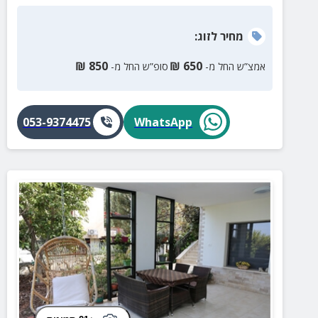
מחיר
לזוג
:
₪
850
₪
650
אמצ”ש החל מ-
סופ”ש החל מ-
053-9374475
WhatsApp