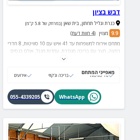
דבש בציון
כנרת וגליל תחתון
,
בית שאן
(במרחק של 5.8 ק"מ)
9.9
מצוין
(
4
חוות דעת)
מתחם אירוח למשפחות עד 41 איש עם 10 סוויטות, 8 חדרי
רחצה, חצר עם בריכה מגודרת, עמדות מנגל, אולם כנסים
ובית כנסת.
מאפייני המתחם
10 סוויטות
בריכה וג‘קוזי
אירועים
055-4339205
WhatsApp