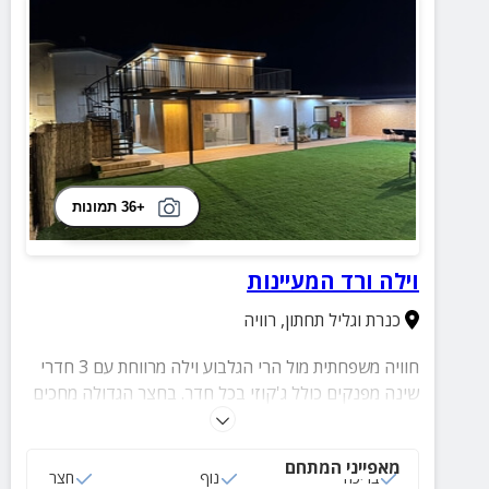
+36 תמונות
וילה ורד המעיינות
כנרת וגליל תחתון
,
רוויה
חוויה משפחתית מול הרי הגלבוע וילה מרווחת עם 3 חדרי
שינה מפנקים כולל ג'קוזי בכל חדר. בחצר הגדולה מחכים
לכם בריכה מגודרת, נדנדות, טרמפולינה ועמדת מנגל
לארוחות משפחתיות בחיק הטבע. בואו ליצור רגעים של
מאפייני המתחם
כיף, נוחות וזיכרונות משפחתיים שלא תשכחו!
בריכה
נוף
חצר