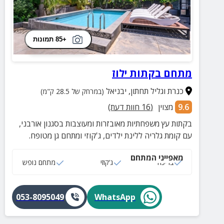
+85 תמונות
מתחם בקתות ילוז
כנרת וגליל תחתון
,
יבניאל
(במרחק של 28.5 ק"מ)
9.6
מצוין
(
16
חוות דעת)
בקתות עץ משפחתיות מאובזרות ומעוצבות בסגנון אורבני,
עם קומת גלריה ללינת ילדים, ג'קוזי ומתחם גן מטופח.
מאפייני המתחם
בריכה
ג‘קוזי
מתחם נופש
053-8095049
WhatsApp