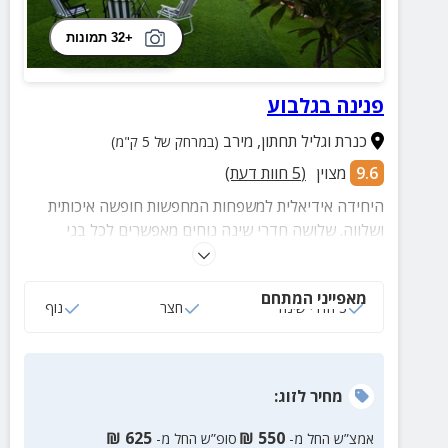
+32 תמונות
פנינה בגלבוע
כנרת וגליל תחתון
,
מירב
(במרחק של 5 ק"מ)
9.6
מצוין
(
5
חוות דעת)
היחידה אידיאלית למשפחות המחפשות חופשה איכותית
ושלווה. שלושה חדרי שינה נוחים מאפשרים לכל בני
המשפחה ליהנות מפרטיות ומנוחה, בעוד החצר הירוקה
והמרווחת מציעה שפע של מרחב פתוח שבו הילדים יכולים
מאפייני המתחם
לרוץ ולשחק.
3 חדרי שינה
חצר
נוף
מחיר
לזוג
:
₪
625
₪
550
אמצ”ש החל מ-
סופ”ש החל מ-