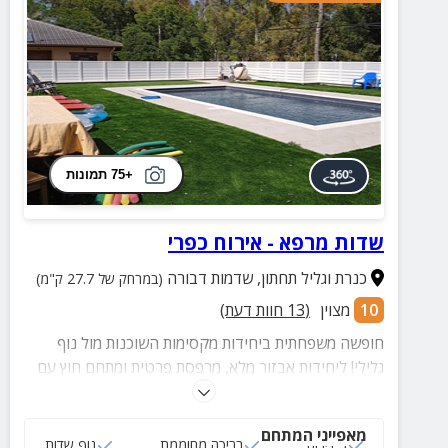
+75 תמונות
שדות מרפא - אירוח כפרי
כנרת וגליל תחתון
,
שדמות דבורה
(במרחק של 27.7 ק"מ)
10
מצוין
(
13
חוות דעת)
חופשה משפחתית ביחידות מקסימות השוכנות מול נוף
גלילי! ליחידות אבזור מלא, מרפסת פרטית ומתחם חוץ עם
בריכה מגודרת, מיטות שיזוף, צמחייה מטופחת ועוד
מאפייני המתחם
3 דירות
בריכה מחוממת
נוף שדות