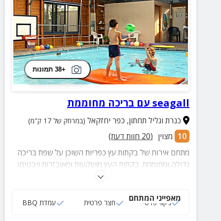
+38 תמונות
seagall עם בריכה מחוממת
כנרת וגליל תחתון
,
כפר יחזקאל
(במרחק של 17 ק"מ)
10
מצוין
(
20
חוות דעת)
מתחם אירוח של בקתות עץ כפריות השוכן על שפת בריכה
גדולה ומחוממת. בקתות העץ מושקעות ומאובזרות ויבטיחו
לכם חופשה מהנה ומספקת. במקום ניתן לבצע טיפולי מים,
צלילות משפחתיות ופעיליות מים לתינוקות.
מאפייני המתחם
ג‘קוזי פרטי
חצר פרטית
עמדת BBQ