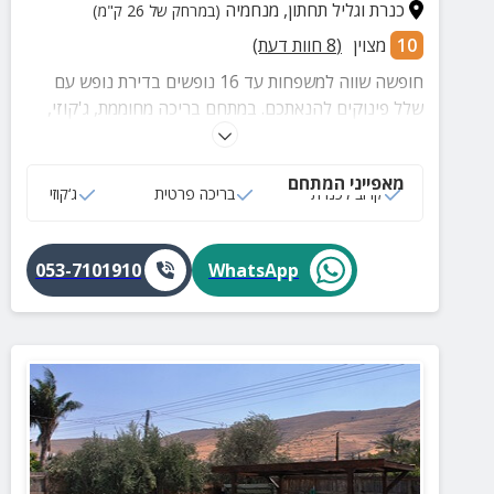
כנרת וגליל תחתון
,
מנחמיה
(במרחק של 26 ק"מ)
10
מצוין
(
8
חוות דעת)
חופשה שווה למשפחות עד 16 נופשים בדירת נופש עם
שלל פינוקים להנאתכם. במתחם בריכה מחוממת, ג'קוזי,
טרמפולינה ועוד.
מאפייני המתחם
קרוב לכנרת
בריכה פרטית
ג‘קוזי
053-7101910
WhatsApp