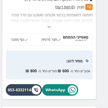
10
מצוין
(
6
חוות דעת)
חופשה למשפחות בצימר אקולוגי מושקע עם חדר שינה
להורים, חדר רחצה מאובזר, מטבח חיצוני מקורה ועמיד
בגשם ועוד.
מאפייני המתחם
אקולוגי
חצר פרטית
נוף ממכר
מחיר
לזוג
:
₪
800
₪
600
אמצ”ש החל מ-
סופ”ש החל מ-
053-6332114
WhatsApp