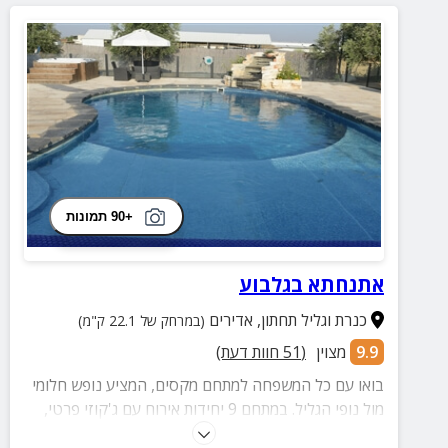
+90 תמונות
אתנחתא בגלבוע
כנרת וגליל תחתון
,
אדירים
(במרחק של 22.1 ק"מ)
9.9
מצוין
(
51
חוות דעת)
בואו עם כל המשפחה למתחם מקסים, המציע נופש חלומי
מול נופי הגליל. במתחם 9 יחידות אירוח עם ג'קוזי פרטי,
בריכה, מטבח מאובזר במלואו וקרבה למגוון אטרקציות