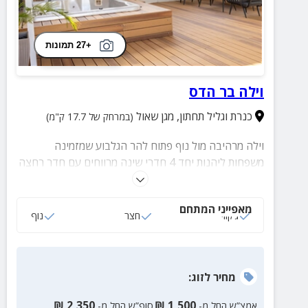
+27 תמונות
וילה בר הדס
כנרת וגליל תחתון
,
מגן שאול
(במרחק של 17.7 ק"מ)
וילה מרהיבה מול נוף פתוח להר הגלבוע שמזמינה
משפחות ליהנות יחד 4 חדרי שינה מרווחים עם חדר רחצה
פרטי לכל אחד, חדר ילדים נעים ופינת אוכל גדולה
לארוחות משפחתיות חמות. החצר הפרטית עם ג׳קוזי ספא
מאפייני המתחם
מפנק, מנגל ופינות ישיבה יוצרת את השילוב המושלם בין
ג‘קוזי
חצר
נוף
ביחד לאינטימיות. חופשה אחת וזכרונות שילוו אתכם
לשנים.
מחיר
לזוג
:
₪
2,350
₪
1,500
אמצ”ש החל מ-
סופ”ש החל מ-