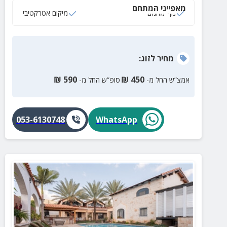
מאפייני המתחם
נוף מהמם
מיקום אטרקטיבי
מחיר
לזוג
:
₪
590
₪
450
אמצ”ש החל מ-
סופ”ש החל מ-
053-6130748
WhatsApp