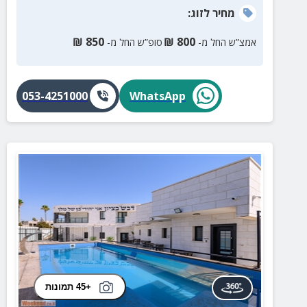
מחיר
לזוג
:
₪
850
₪
800
אמצ”ש החל מ-
סופ”ש החל מ-
053-4251000
WhatsApp
+45 תמונות