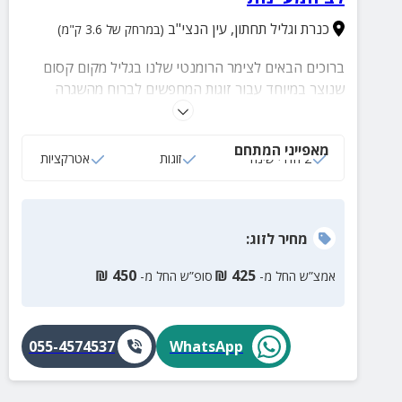
כנרת וגליל תחתון
,
עין הנצי"ב
(במרחק של 3.6 ק"מ)
ברוכים הבאים לצימר הרומנטי שלנו בגליל מקום קסום
שנוצר במיוחד עבור זוגות המחפשים לברוח מהשגרה
ולהתחבר מחדש. הצימר המקסים שלנו כולל 2 חדרי שינה
נעימים, סלון מרווח ונוח, וגינה ירוקה פרטית ושקטה
מאפייני המתחם
שמזמינה אתכם ליהנות מרגעי פרטיות מוחלטים. כאן, בלב
2 חדרי שינה
זוגות
אטרקציות
הגליל המדהים וקרוב לגלבוע, תוכלו להזמין עיסויים
מפנקים, קייטרינג רומנטי, לצאת לטיולים קסומים באזור,
ופשוט להיות ביחד. הצימר מותאם במיוחד לציבור הדתי
מחיר
לזוג
:
ושומרי מסורת. הזמינו עכשיו וצרו את הזיכרונות הרומנטיים
הבאים שלכם!
₪
450
₪
425
אמצ”ש החל מ-
סופ”ש החל מ-
055-4574537
WhatsApp