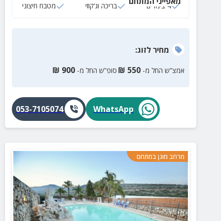
מאפייני המתחם
4 צימרים
בריכה וג‘קוזי
מטבח חיצוני
מחיר
לזוג
:
₪
900
₪
550
אמצ”ש החל מ-
סופ”ש החל מ-
053-7105074
WhatsApp
מרחב מוגן במתחם