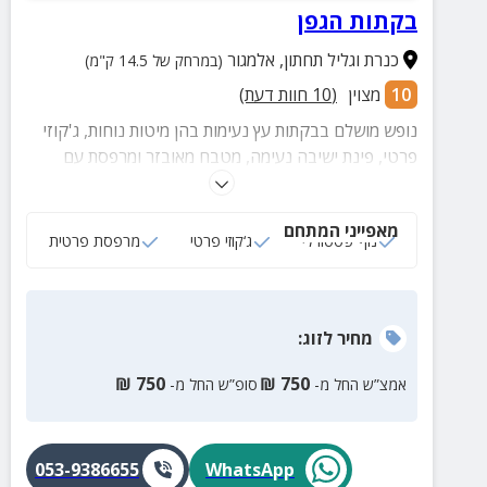
בקתות הגפן
כנרת וגליל תחתון
,
אלמגור
(במרחק של 14.5 ק"מ)
10
מצוין
(
10
חוות דעת)
נופש מושלם בבקתות עץ נעימות בהן מיטות נוחות, ג'קוזי
פרטי, פינת ישיבה נעימה, מטבח מאובזר ומרפסת עם
עמדת מנגל ופינת ישיבה. במתחם החיצוני תוכלו ליהנות
מבריכה מגודרת (המחוממת ומקורה בחורף) ולצידה
מאפייני המתחם
מדשאה ירוקה.
נוף פסטורלי
ג‘קוזי פרטי
מרפסת פרטית
מחיר
לזוג
:
₪
750
₪
750
אמצ”ש החל מ-
סופ”ש החל מ-
053-9386655
WhatsApp