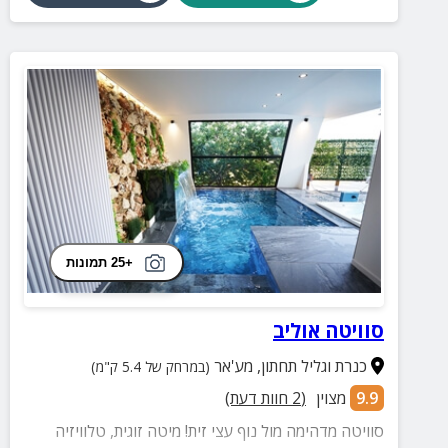
+25 תמונות
סוויטה אוליב
כנרת וגליל תחתון
,
מע'אר
(במרחק של 5.4 ק"מ)
9.9
מצוין
(
2
חוות דעת)
סוויטה מדהימה מול נוף עצי זית! מיטה זוגית, טלוויזיה