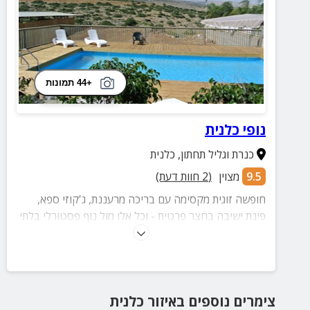
+44 תמונות
נופי כלנית
כנרת וגליל תחתון
,
כלנית
9.5
מצוין
(
2
חוות דעת)
חופשה זוגית מקסימה עם בריכה מרעננת, ג'קוזי ספא,
פינת ישיבה בחצר פרטית - וכל אלו מול נוף פסטורלי בלתי
נשכח.
צימרים נוספים
באיזור
כלנית