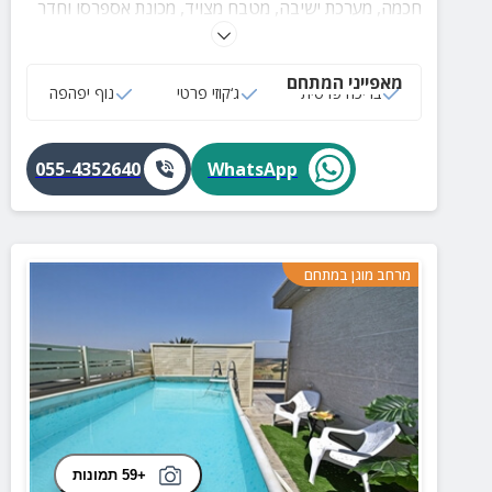
חכמה, מערכת ישיבה, מטבח מצויד, מכונת אספרסו וחדר
רחצה מוקפד. לסוויטה בריכה פרטית ומקורה המחוממת
בחורף, ג'קוזי מקורה, פינת מנגל ומדשאה.
מאפייני המתחם
בריכה פרטית
ג‘קוזי פרטי
נוף יפהפה
055-4352640
WhatsApp
מרחב מוגן במתחם
+59 תמונות