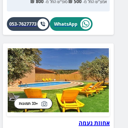
₪
800
₪
500
אמצ”ש החל מ-
סופ”ש החל מ-
053-7627773
WhatsApp
+33 תמונות
אחוזת נעמה