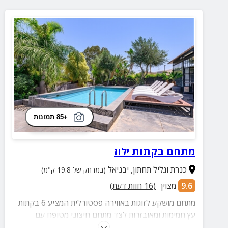
+85 תמונות
מתחם בקתות ילוז
כנרת וגליל תחתון
,
יבניאל
(במרחק של 19.8 ק"מ)
9.6
מצוין
(
16
חוות דעת)
מתחם מושקע לזוגות באווירה פסטורלית המציע 6 בקתות
עץ חמימות ומאובזרות לצד מתחם חיצוני מטופח עם
בריכה, ג'קוזי ספא חיצוני ופינות זולה נעימות.