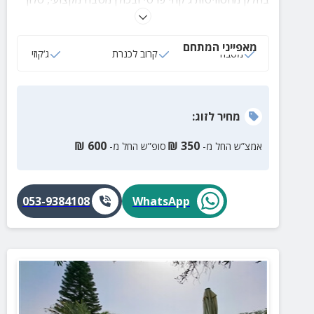
מרווח, חדר שינה מפנק ומרפסת פרטית. מושלם לאירוח
זוגות, משפחות וקבוצות.
מאפייני המתחם
מטבח
קרוב לכנרת
ג‘קוזי
מחיר
לזוג
:
₪
600
₪
350
אמצ”ש החל מ-
סופ”ש החל מ-
053-9384108
WhatsApp