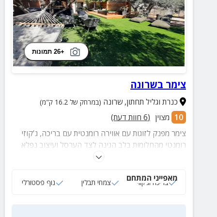
+26 תמונות
צימר בשרונה
כנרת וגליל תחתון
,
שרונה
(במרחק של 16.2 ק"מ)
10
מצוין
(
6
חוות דעת)
צימר מפנק לזוגות עם אווירה רומנטית עם בריכה, ג'קוזי
רומנטי מהחלומות בלב הגינה לצד הערסל ועיצוב נפלא
שישאיר אתכם באוויר!
מאפייני המתחם
בריכה וג‘קוזי
צמחי תבלין
נוף פסטורלי