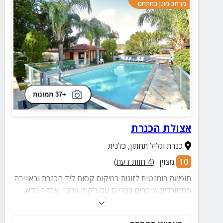
מרחב מוגן במתחם
+37 תמונות
אצולת הכנרת
כנרת וגליל תחתון
,
כלנית
10
מצוין
(
4
חוות דעת)
חופשה רומנטית לזוגות במיקום קסום ליד הכנרת ובאווירה
פסטורלית. צימרים כפריים עם ג'קוזי פרטי ואבזור מלא,
חצר גדולה, בריכה, ג'קוזי ועוד המון הפתעות.