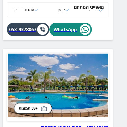
מאפייני המתחם
בריכה
קמין
עמדת ברביקיו
053-9378067
WhatsApp
+38 תמונות