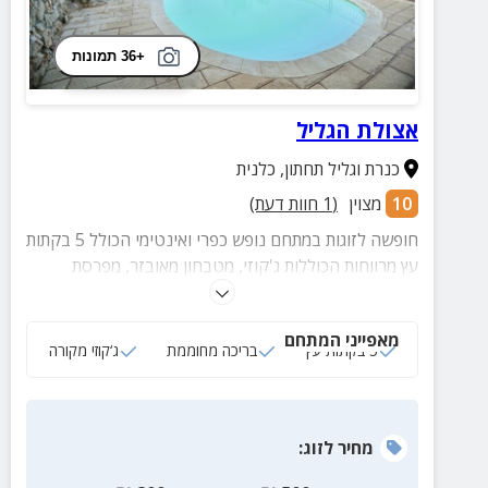
+36 תמונות
אצולת הגליל
כנרת וגליל תחתון
,
כלנית
10
מצוין
(
1
חוות דעת)
חופשה לזוגות במתחם נופש כפרי ואינטימי הכולל 5 בקתות
עץ מרווחות הכוללות ג'קוזי, מטבחון מאובזר, מפרסת
פרטית ועוד.
מאפייני המתחם
5 בקתות עץ
בריכה מחוממת
ג‘קוזי מקורה
מחיר
לזוג
: