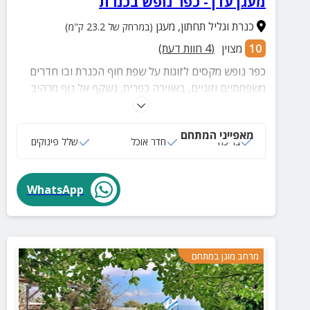
מעגן עדן - כפר נופש בכנרת
כנרת וגליל תחתון
,
מעגן
(במרחק של 23.2 ק"מ)
10
מצוין
(
4
חוות דעת)
כפר נופש מקסים לזוגות על שפת חוף הכנרת ובו חדרים
משפחתיים וזוגיים, באווירה כפרית, נשקף אל נוף מרהיב
של הגולן והגליל. בכפר ארוחות כשרות ומקום לארועים.
במקום 2 בריכות שחייה ומועדון ילדים. ממעגן עדן ניתן
מאפייני המתחם
לצאת לשפע של טיולים, בילויים ומסעדות באיזור.
בריכה
חדר אוכל
שלל פינוקים
WhatsApp
מרחב מוגן במתחם