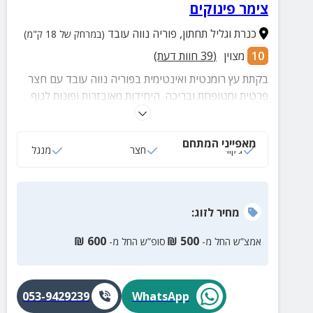
צימר פינוקים
כנרת וגליל תחתון
,
פוריה נווה עובד
(במרחק של 18 ק"מ)
10
מצוין
(
39
חוות דעת)
בקתת עץ רומנטית ואינטימית בפוריה נווה עובד עם חצר
פרטית ומטופחת ובריכה. היחידות מאובזרות ופונות לנוף
התבור.
מאפייני המתחם
ג‘קוזי
חצר
מנגל
מחיר
לזוג
:
₪
600
₪
500
אמצ”ש החל מ-
סופ”ש החל מ-
053-9429239
WhatsApp