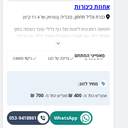
אחוזת כינורות
כנרת וגליל תחתון
,
טבריה
(במרחק של 11.4 ק"מ)
חופשה רומנטית לזוגות מול נוף גלילי עוצר נשימה בתוך
מתחם ירוק עם תאורה רומנטית ואוויר צלול עם בריכה
וג'קוזי.
מאפייני המתחם
8 צימרים
בריכה על הגג
ג‘קוזי וסאונה
מחיר
לזוג
:
₪
700
₪
400
אמצ”ש החל מ-
סופ”ש החל מ-
053-9418861
WhatsApp