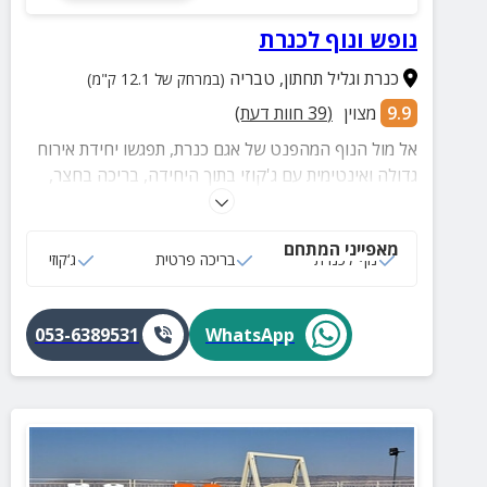
נופש ונוף לכנרת
כנרת וגליל תחתון
,
טבריה
(במרחק של 12.1 ק"מ)
9.9
מצוין
(
39
חוות דעת)
אל מול הנוף המהפנט של אגם כנרת, תפגשו יחידת אירוח
גדולה ואינטימית עם ג'קוזי בתוך היחידה, בריכה בחצר,
פינת מנגל ועוד.
מאפייני המתחם
נוף לכנרת
בריכה פרטית
ג‘קוזי
053-6389531
WhatsApp