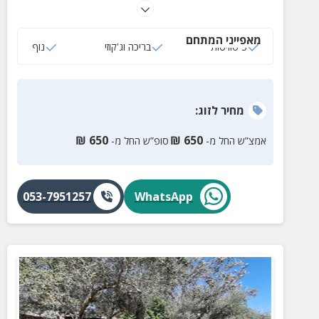
בריכה גדולה ונעימה.
מאפייני המתחם
3 סוויטות
בריכה וג'קוזי
נוף
מחיר
לזוג
:
₪
650
₪
650
אמצ”ש החל מ-
סופ”ש החל מ-
053-7951257
WhatsApp