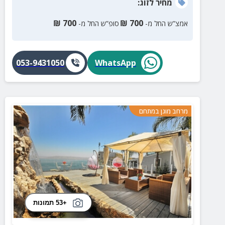
מחיר
לזוג
:
₪
700
₪
700
אמצ”ש החל מ-
סופ”ש החל מ-
053-9431050
WhatsApp
מרחב מוגן במתחם
+53 תמונות