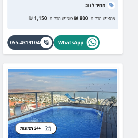
מחיר
לזוג
:
₪
1,150
₪
800
אמצ”ש החל מ-
סופ”ש החל מ-
055-4319104
WhatsApp
+24 תמונות