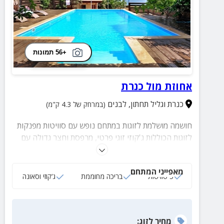
+56 תמונות
אחוזת מול כנרת
כנרת וגליל תחתון
,
לבנים
(במרחק של 4.3 ק"מ)
חושמה מושלמת לזוגות במתחם נופש עם סוויטות מפנקות
לזוגות הכוללות ג'קוזי זוגי פרטי, מרפסת וחצר גדולה עם
בריכה גדולה, מגודרת ומחוממת, מתחם ספא עם ג'קוזי
וסאונה יבשה, עמדת מנגל מסודרת ומאורגנת, שולחן פינג
מאפייני המתחם
פונג ועוד!
5 סוויטות
בריכה מחוממת
ג‘קוזי וסאונה
מחיר
לזוג
: