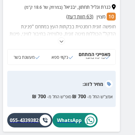
כנרת וגליל תחתון
,
יבניאל
(במרחק של 18.6 ק"מ)
10
מצוין
(
63
חוות דעת)
חופשה זוגית רומנטית בבקתות העץ במתחם "פנינת
הדקל" הכוללות מיטה זוגית, טלוויזיה בחיבור לוויני, פינות
ישיבה, מטבח מאובזר וחצר ענקית עם בריכה, ג'קוזי,
מעשנת, מנגל ועוד שלל פינוקים. אבל לא שכחנו את הנוף
מאפייני המתחם
הפשוט מושלם לעמק יבניאל!
בריכה בחצר
ג‘קוזי ספא
מעשנת בשר
מחיר
לזוג
:
₪
700
₪
700
אמצ”ש החל מ-
סופ”ש החל מ-
055-4339382
WhatsApp