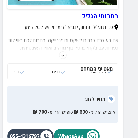
במרומי הגליל
כנרת וגליל תחתון
,
יבניאל
(במרחק של 20.2 ק"מ)
אם בא לכם לברוח לשקט ורומנטיקה, מחכות לכם סוויטות
כפריות עם ג’קוזי פרטי, נוף מרהיב ואווירה אינטימית
שמושלמת לזמן איכות זוגי. כאן תמצאו שלווה אמיתית הרחק
מהשגרה. שריינו לכם חופשה רומנטית עכשיו ותנו לעצמכם
מאפייני המתחם
להתאהב מחדש!
2 סוויטות
בריכה
נוף
מחיר
לזוג
:
₪
700
₪
600
אמצ”ש החל מ-
סופ”ש החל מ-
055-4316797
WhatsApp