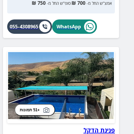
₪
750
₪
700
אמצ”ש החל מ-
סופ”ש החל מ-
055-4308965
WhatsApp
+51 תמונות
פנינת הדקל