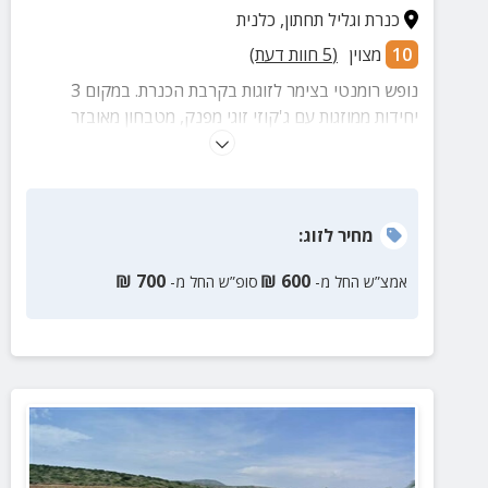
כנרת וגליל תחתון
,
כלנית
10
מצוין
(
5
חוות דעת)
נופש רומנטי בצימר לזוגות בקרבת הכנרת. במקום 3
יחידות ממוזגות עם ג'קוזי זוגי מפנק, מטבחון מאובזר
ומרפסת פרטית. בחצר הצימר בריכה, ג'קוזי חיצוני ועמדת
מנגל.
מחיר
לזוג
:
₪
700
₪
600
אמצ”ש החל מ-
סופ”ש החל מ-