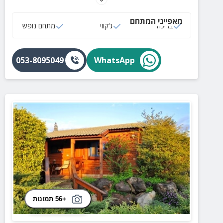
מאפייני המתחם
בריכה
ג‘קוזי
מתחם נופש
053-8095049
WhatsApp
+56 תמונות