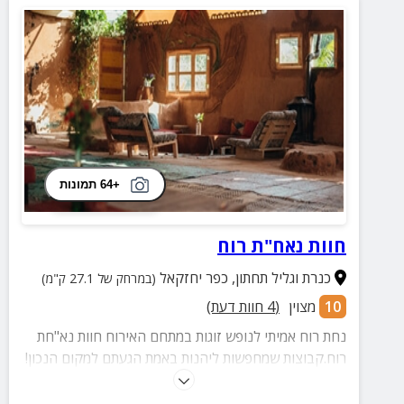
+64 תמונות
חוות נאח"ת רוח
כנרת וגליל תחתון
,
כפר יחזקאל
(במרחק של 27.1 ק"מ)
10
מצוין
(
4
חוות דעת)
נחת רוח אמיתי לנופש זוגות במתחם האירוח חוות נא"חת
רוח.קבוצות שמחפשות ליהנות באמת הגעתם למקום הנכון!
מתחם יפהפה עם פינות אש חיצוניות, מטבח חוץ מאובזר
ועוד.