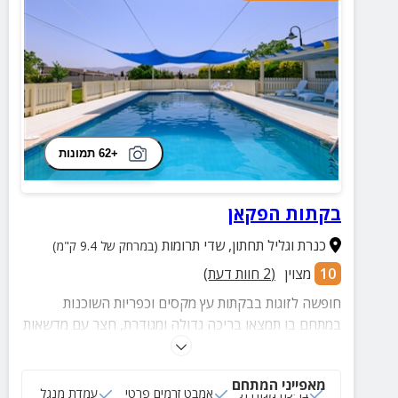
+62 תמונות
בקתות הפקאן
כנרת וגליל תחתון
,
שדי תרומות
(במרחק של 9.4 ק"מ)
10
מצוין
(
2
חוות דעת)
חופשה לזוגות בבקתות עץ מקסים וכפריות השוכנות
במתחם בו תמצאו בריכה גדולה ומגודרת, חצר עם מדשאות
ירוקות ומגוון פינות ישיבה, נופים ממכרים להרי הגלבוע
והגלעד ועוד.
מאפייני המתחם
בריכה מגודרת
אמבט זרמים פרטי
עמדת מנגל