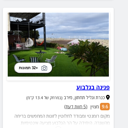
+32 תמונות
פנינה בגלבוע
כנרת וגליל תחתון
,
מירב
(במרחק של 13.4 ק"מ)
9.6
מצוין
(
5
חוות דעת)
מקום רומנטי ומבודד לחלוטין לזוגות המחפשים בריחה
מהשגרה. היחידה על הר הגלבוע מציעה אינטימיות