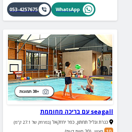
053-4257675
WhatsApp
+38 תמונות
seagall עם בריכה מחוממת
כנרת וגליל תחתון
,
כפר יחזקאל
(במרחק של 27.1 ק"מ)
10
מצוין
(
20
חוות דעת)