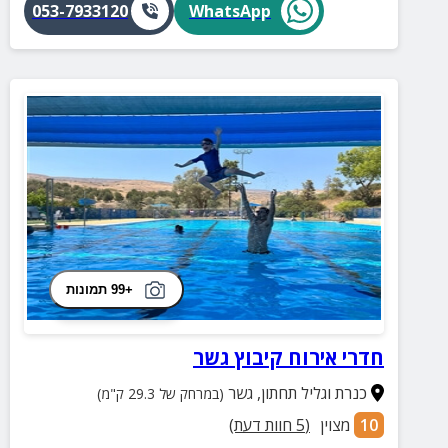
053-7933120
WhatsApp
+99 תמונות
חדרי אירוח קיבוץ גשר
כנרת וגליל תחתון
,
גשר
(במרחק של 29.3 ק"מ)
10
מצוין
(
5
חוות דעת)