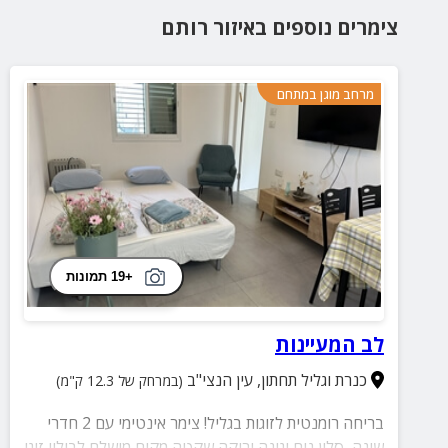
צימרים נוספים
באיזור
רותם
מרחב מוגן במתחם
+19 תמונות
לב המעיינות
כנרת וגליל תחתון
,
עין הנצי"ב
(במרחק של 12.3 ק"מ)
בריחה רומנטית לזוגות בגליל! צימר אינטימי עם 2 חדרי
שינה, סלון נוח וגינה ירוקה שקטה מקום מושלם לבילוי זוגי