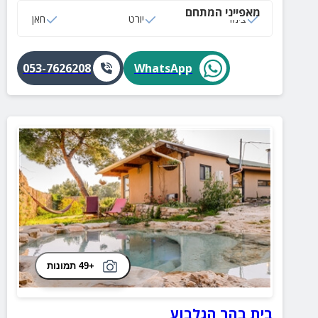
מאפייני המתחם
צימר
יורט
חאן
053-7626208
WhatsApp
+49 תמונות
בית בהר הגלבוע