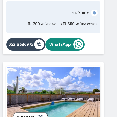
מחיר
לזוג
:
₪
700
₪
600
אמצ”ש החל מ-
סופ”ש החל מ-
053-3636975
WhatsApp