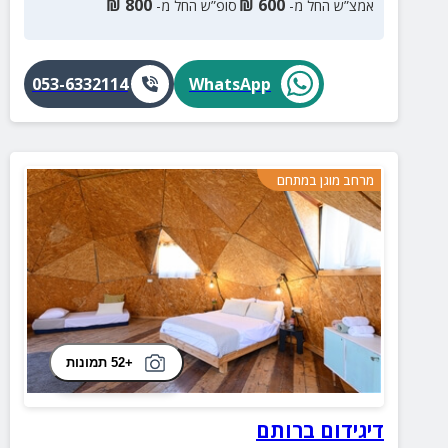
₪
800
₪
600
אמצ”ש החל מ-
סופ”ש החל מ-
053-6332114
WhatsApp
מרחב מוגן במתחם
+52 תמונות
דיגידום ברותם