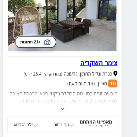
+21 תמונות
צימר השקדיה
כנרת וגליל תחתון
,
גדעונה
(במרחק של 25.4 ק"מ)
10
מצוין
(
13
חוות דעת)
חופשה זוגית בסוויטה הכוללת ג'קוזי ספא, מרפסת הצופה
לנוף מקסים, 2 חדרי שינה עם מיטות נוחות, טלוויזיה
בחיבור כבלים וחדר רחצה פרטי.
מאפייני המתחם
ג‘קוזי ספא
נוף פתוח
בלב הגלבוע