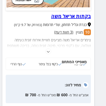
+68 תמונות
בקתות אריאל משה
כנרת וגליל תחתון
,
שדי תרומות
(במרחק של 9.7 ק"מ)
10
מצוין
(
3
חוות דעת)
צימרים אריאל משה מציעים חוויית אירוח זוגית נעימה
ושלווה, עם ג'קוזי פרטי, מיטה זוגית נוחה, בריכה משותפת
ונוף לגלבוע – מושלם לזוגות שרוצים להתנתק מהשגרה
ולהתחבר לרוגע של הטבע.
מאפייני המתחם
בריכה
ג‘קוזי בכל צימר
נוף הררי
מחיר
לזוג
:
₪
700
₪
600
אמצ”ש החל מ-
סופ”ש החל מ-