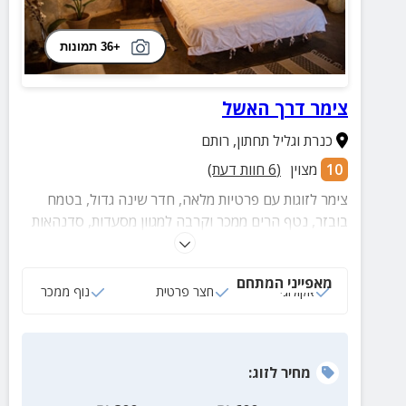
+36 תמונות
צימר דרך האשל
כנרת וגליל תחתון
,
רותם
10
מצוין
(
6
חוות דעת)
צימר לזוגות עם פרטיות מלאה, חדר שינה גדול, בטמח
בובזר, נטף הרים ממכר וקרבה למגוון מסעדות, סדנהאות
ואטרקציות מעולות.
מאפייני המתחם
אקולוגי
חצר פרטית
נוף ממכר
מחיר
לזוג
: