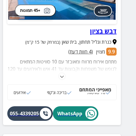
+45 תמונות
דבש בציון
כנרת וגליל תחתון
,
בית שאן
(במרחק של 15 ק"מ)
9.9
מצוין
(
4
חוות דעת)
מתחם אירוח מרווח ומאובזר עם 10 סוויטות המתאים
לנופש של משפחות וקבוצות עד 41 איש ולאירועים עד 120
איש! חצר עם בריכה מגודרת, עמדות מנגל, אולם כנסים
ובית כנסת.
מאפייני המתחם
10 סוויטות
בריכה וג‘קוזי
אירועים
055-4339205
WhatsApp