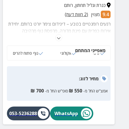
כנרת וגליל תחתון
,
רותם
9.4
מצוין
(
2
חוות דעת)
רגעים רומנטיים בטבע – דיגידום צימר יורט ברותם. יחידת
אירוח כפרית עם פינת מדורה, מרפסת נוף מרהיבה
ועיסויים בתיאום מראש.
מאפייני המתחם
יורט
אקולוגי
נוף פתוח להרים
מחיר
לזוג
:
₪
700
₪
550
אמצ”ש החל מ-
סופ”ש החל מ-
053-5236288
WhatsApp