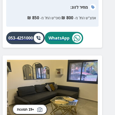
מחיר
לזוג
:
₪
850
₪
800
אמצ”ש החל מ-
סופ”ש החל מ-
053-4251000
WhatsApp
+19 תמונות