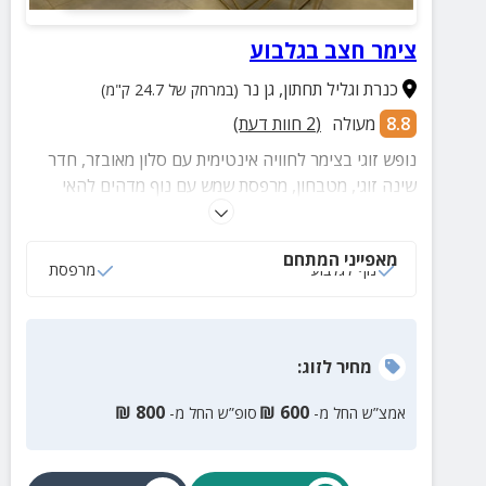
צימר חצב בגלבוע
כנרת וגליל תחתון
,
גן נר
(במרחק של 24.7 ק"מ)
8.8
מעולה
(
2
חוות דעת)
נופש זוגי בצימר לחוויה אינטימית עם סלון מאובזר, חדר
שינה זוגי, מטבחון, מרפסת שמש עם נוף מדהים להאי
הגלבוע ועוד.
מאפייני המתחם
נוף לגלבוע
מרפסת
מחיר
לזוג
:
₪
800
₪
600
אמצ”ש החל מ-
סופ”ש החל מ-