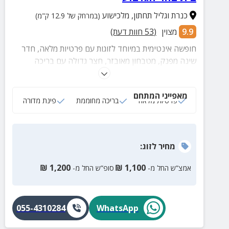
כנרת וגליל תחתון
,
מלכישוע
(במרחק של 12.9 ק"מ)
9.9
מצוין
(
53
חוות דעת)
חופשה אינטימית במיוחד לזוגות עם פרטיות מלאה, חדר
שינה מפנק, מטבחון מאובזר, חצר גדולה עם בריכה
מחוממת, עמדת מדורה ונוף פסטורלי.
מאפייני המתחם
פרטיות מלאה
בריכה מחוממת
פינת מדורה
מחיר
לזוג
:
₪
1,200
₪
1,100
אמצ”ש החל מ-
סופ”ש החל מ-
055-4310284
WhatsApp