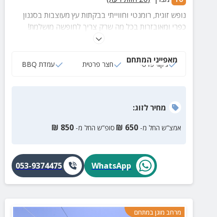
נופש זוגית, רומנטי וחווייתי בבקתות עץ מעוצבות בסגנון
כפרי ומאובזרות בכל מה שרק צריך לחופשה מושלמת!
מיטה זוגית איכותית, ג'קוזי, בריכה מחוממת במתחם אשר
ניתן לבצע בה טיפולי מים וצלילות משותפות.
מאפייני המתחם
ג‘קוזי פרטי
חצר פרטית
עמדת BBQ
מחיר
לזוג
:
₪
850
₪
650
אמצ”ש החל מ-
סופ”ש החל מ-
053-9374475
WhatsApp
מרחב מוגן במתחם