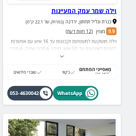
וילה שמר עמק המעיינות
כנרת וגליל תחתון
,
ירדנה
(במרחק של 22.1 ק"מ)
9.9
מצוין
(
12
חוות דעת)
וילה מושקעת למשפחות וקבוצות עד 16 איש עם אפשרות
לחגיגת לאירועים עד 50 איש. בוילה 6 חדרי שינה, 6 חדרי
רחצה, מטבח גדול ומאובזר, סלון מרווח, חצר ענקית עם
נוף עוצר נשימה, בריכת גלישה מגודרת ומחוממת, עמדת
מאפייני המתחם
BBQ מאובזרת, פינג פונג, טרמפולינה ושערי כדורגל ועוד.
בריכה
ג‘קוזי
שוברי מילואים
053-4630042
WhatsApp