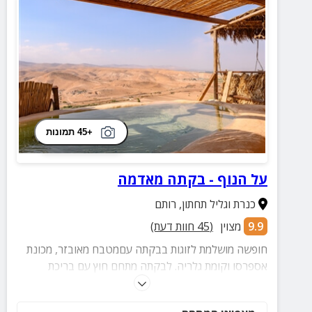
+45 תמונות
על הנוף - בקתה מאדמה
כנרת וגליל תחתון
,
רותם
9.9
מצוין
(
45
חוות דעת)
חופשה מושלמת לזוגות בבקתה עםמטבח מאובזר, מכונת
אספרסו וקומת גלריה. לבקתה מתחם חוץ עם בריכת
שכשוך טבעית, פינות ישיבה, פינת מדורה ונוף מושלם.