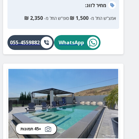
מחיר
לזוג
:
₪
2,350
₪
1,500
אמצ”ש החל מ-
סופ”ש החל מ-
055-4559882
WhatsApp
+45 תמונות