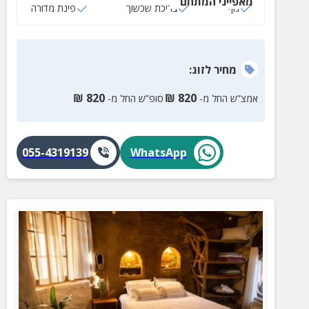
מאפייני המתחם
נוף
בריכת שכשוך
פינת מדורה
מחיר
לזוג
:
₪
820
₪
820
אמצ”ש החל מ-
סופ”ש החל מ-
055-4319139
WhatsApp