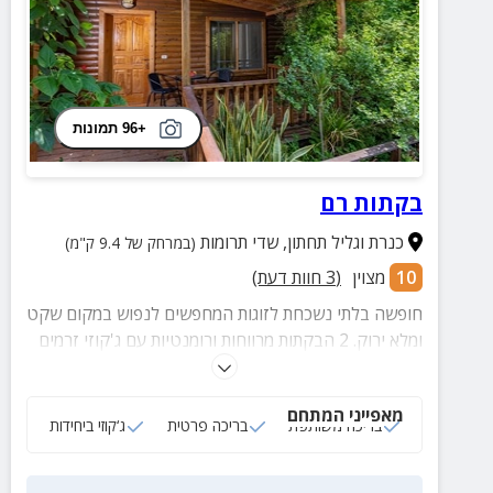
+96 תמונות
בקתות רם
כנרת וגליל תחתון
,
שדי תרומות
(במרחק של 9.4 ק"מ)
10
מצוין
(
3
חוות דעת)
חופשה בלתי נשכחת לזוגות המחפשים לנפוש במקום שקט
ומלא ירוק. 2 הבקתות מרווחות ורומנטיות עם ג'קוזי זרמים
מפנק, מיטה זוגית מחבקת ועוד. חצר המתחם כוללת
בריכה משותפת מקורה וצלולה ובריכה אחת פרטית לאורחי
מאפייני המתחם
הסוויטה
בריכה משותפת
בריכה פרטית
ג‘קוזי ביחידות