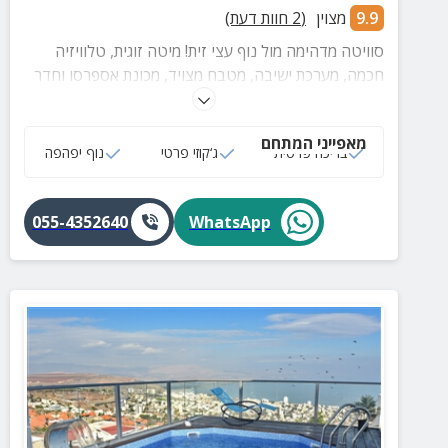
9.9
מצוין
(
2
חוות דעת)
סוויטה מדהימה מול נוף עצי זית! מיטה זוגית, טלוויזיה
חכמה, מערכת ישיבה, מטבח מצויד, מכונת אספרסו וחדר
רחצה מוקפד. לסוויטה בריכה פרטית ומקורה המחוממת
בחורף, ג'קוזי מקורה, פינת מנגל ומדשאה.
מאפייני המתחם
בריכה פרטית
ג‘קוזי פרטי
נוף יפהפה
055-4352640
WhatsApp