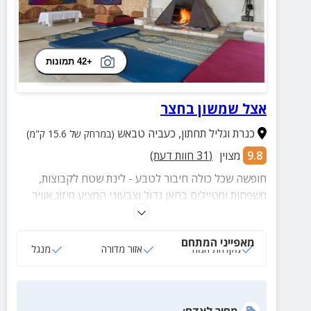
+42 תמונות
אצל שמשון בחצר
כנרת וגליל תחתון
,
כעביה טבאש
(במרחק של 15.6 ק"מ)
9.8
מצוין
(
31
חוות דעת)
חופשה שכל כולה חיבור לטבע - לינת שטח לקבוצות,
משפחות ומטיילים בחאן גדול וצבעוני המציע מיזוג אוויר
בקיץ, קמין עצים בחורף, מטבח מאובזר, אזור ייעודי
למדורות, התאמות לאירועים והמון מרחבי טבע קסומים
מאפייני המתחם
למנוחה ובילוי.
מקלחת חמה
אזור מדורה
מנגל
מחיר
לאדם
: