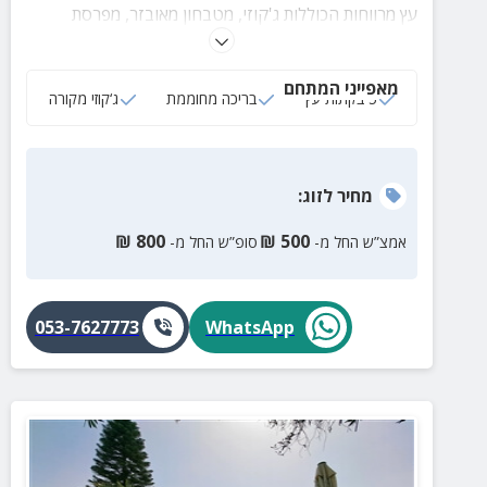
עץ מרווחות הכוללות ג'קוזי, מטבחון מאובזר, מפרסת
פרטית ועוד.
מאפייני המתחם
5 בקתות עץ
בריכה מחוממת
ג‘קוזי מקורה
מחיר
לזוג
:
₪
800
₪
500
אמצ”ש החל מ-
סופ”ש החל מ-
053-7627773
WhatsApp