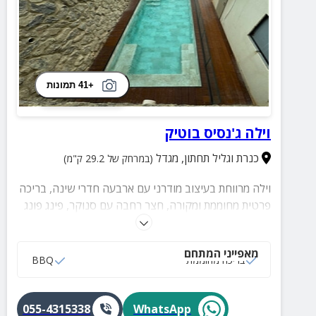
+41 תמונות
וילה ג'נסיס בוטיק
כנרת וגליל תחתון
,
מגדל
(במרחק של 29.2 ק"מ)
וילה מרווחת בעיצוב מודרני עם ארבעה חדרי שינה, בריכה
פרטית מחוממת ומקורה, חצר רחבה עם סנוקר, פינג פונג
ומדשאה ירוקה, נוף פתוח לכנרת ולגולן, מתאימה
למשפחות, קבוצות וימי גיבוש.
מאפייני המתחם
בריכה מחוממת
BBQ
055-4315338
WhatsApp