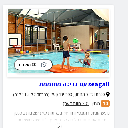
+38 תמונות
seagall עם בריכה מחוממת
כנרת וגליל תחתון
,
כפר יחזקאל
(במרחק של 11.5 ק"מ)
10
מצוין
(
20
חוות דעת)
נופש זוגית, רומנטי וחווייתי בבקתות עץ מעוצבות בסגנון
כפרי ומאובזרות בכל מה שרק צריך לחופשה מושלמת!
מיטה זוגית איכותית, ג'קוזי, בריכה מחוממת במתחם אשר