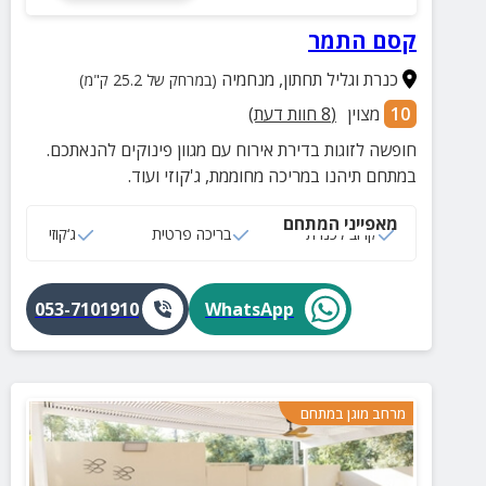
קסם התמר
כנרת וגליל תחתון
,
מנחמיה
(במרחק של 25.2 ק"מ)
10
מצוין
(
8
חוות דעת)
חופשה לזוגות בדירת אירוח עם מגוון פינוקים להנאתכם.
במתחם תיהנו במריכה מחוממת, ג'קוזי ועוד.
מאפייני המתחם
קרוב לכנרת
בריכה פרטית
ג‘קוזי
053-7101910
WhatsApp
מרחב מוגן במתחם