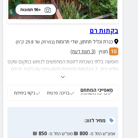
+96 תמונות
בקתות רם
כנרת וגליל תחתון
,
שדי תרומות
(במרחק של 29.8 ק"מ)
10
מצוין
(
3
חוות דעת)
חופשה בלתי נשכחת לזוגות המחפשים לנפוש במקום שקט
ומלא ירוק. 2 הבקתות מרווחות ורומנטיות עם ג'קוזי זרמים
מפנק, מיטה זוגית מחבקת ועוד. חצר המתחם כוללת
בריכה משותפת מקורה וצלולה ובריכה אחת פרטית לאורחי
מאפייני המתחם
הסוויטה
בריכה משותפת
בריכה פרטית
ג‘קוזי ביחידות
מחיר
לזוג
:
₪
850
₪
800
אמצ”ש החל מ-
סופ”ש החל מ-