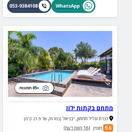
053-9384108
WhatsApp
+85 תמונות
מתחם בקתות ילוז
כנרת וגליל תחתון
,
יבניאל
(במרחק של 21.9 ק"מ)
9.6
מצוין
(
16
חוות דעת)