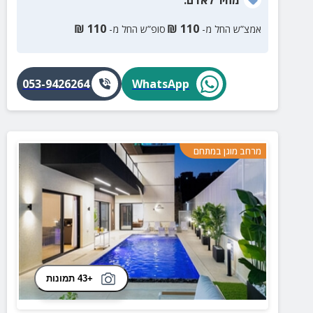
₪
110
₪
110
אמצ”ש החל מ-
סופ”ש החל מ-
053-9426264
WhatsApp
מרחב מוגן במתחם
+43 תמונות