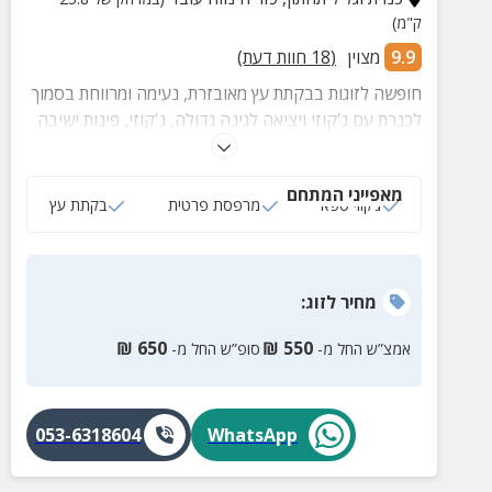
ק"מ)
9.9
מצוין
(
18
חוות דעת)
חופשה לזוגות בבקתת עץ מאובזרת, נעימה ומרווחת בסמוך
לכנרת עם ג'קוזי ויציאה לגינה גדולה, ג'קוזי, פינות ישיבה
ועמדת ברביקיו. הבקתה שקטה ומבודדת המבטיחה
פרטיות מירבית והנאה מקסימלית.
מאפייני המתחם
ג‘קוזי ספא
מרפסת פרטית
בקתת עץ
מחיר
לזוג
:
₪
650
₪
550
אמצ”ש החל מ-
סופ”ש החל מ-
053-6318604
WhatsApp