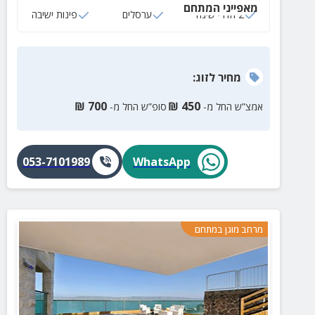
מאפייני המתחם
2 חדרי שינה
ערסלים
פינות ישיבה
מחיר
לזוג
:
₪
700
₪
450
אמצ”ש החל מ-
סופ”ש החל מ-
053-7101989
WhatsApp
מרחב מוגן במתחם