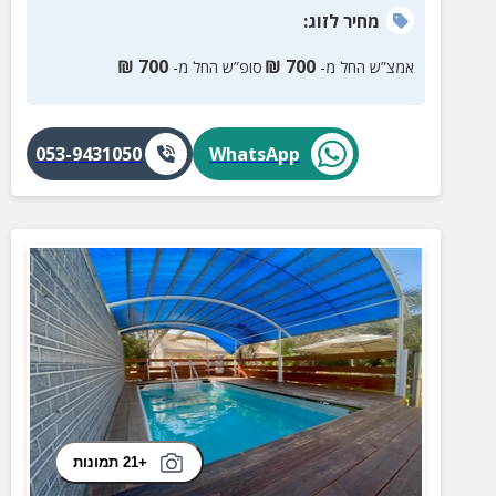
מחיר
לזוג
:
₪
700
₪
700
אמצ”ש החל מ-
סופ”ש החל מ-
053-9431050
WhatsApp
+21 תמונות