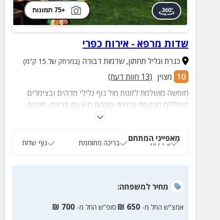
+75 תמונות
שדות מרפא - אירוח כפרי
כנרת וגליל תחתון
,
שדמות דבורה
(במרחק של 15 ק"מ)
10
מצוין
(
13
חוות דעת)
חופשה מושלמת לזוגות מול נוף גלילי מדהים ובצימרים
הכוללים מרפסת פרטית ומתחם חוץ עם בריכה, מיטות
שיזוף, צמחייה מטופחת ועוד
מאפייני המתחם
3 דירות
בריכה מחוממת
נוף שדות
מחיר
למשפחה
:
₪
700
₪
650
אמצ”ש החל מ-
סופ”ש החל מ-