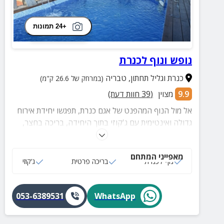
+24 תמונות
נופש ונוף לכנרת
כנרת וגליל תחתון
,
טבריה
(במרחק של 26.6 ק"מ)
9.9
מצוין
(
39
חוות דעת)
אל מול הנוף המהפנט של אגם כנרת, תפגשו יחידת אירוח
גדולה ואינטימית עם ג'קוזי בתוך היחידה, בריכה בחצר,
פינת מנגל ועוד.
מאפייני המתחם
נוף לכנרת
בריכה פרטית
ג‘קוזי
053-6389531
WhatsApp