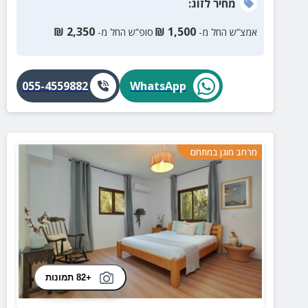
מחיר
לזוג
:
₪
2,350
₪
1,500
אמצ”ש החל מ-
סופ”ש החל מ-
055-4559882
WhatsApp
מרחב מוגן במתחם
+82 תמונות