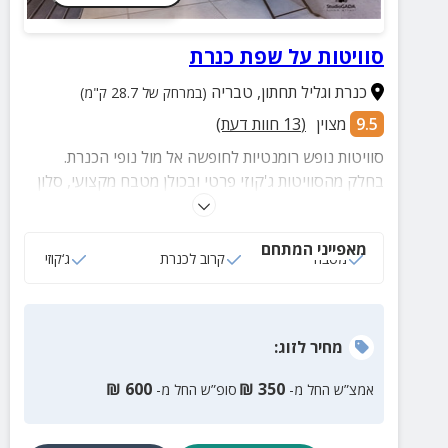
סוויטות על שפת כנרת
כנרת וגליל תחתון
,
טבריה
(במרחק של 28.7 ק"מ)
9.5
מצוין
(
13
חוות דעת)
סוויטות נופש רומנטיות לחופשה אל מול נופי הכנרת.
בחלק מהסוויטות ג'קוזי פרטי ובכולן מטבח מקצועי, סלון
מרווח, חדר שינה מפנק ומרפסת פרטית. מושלם לאירוח
זוגות, משפחות וקבוצות.
מאפייני המתחם
מטבח
קרוב לכנרת
ג‘קוזי
מחיר
לזוג
:
₪
600
₪
350
אמצ”ש החל מ-
סופ”ש החל מ-