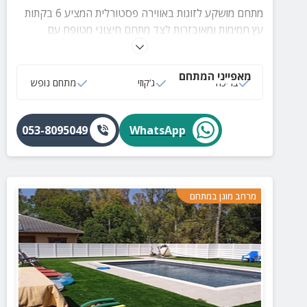
מתחם מושקע לזוגות באווירה פסטורלית המציע 6 בקתות
עץ חמימות ומאובזרות לצד מתחם חיצוני מטופח עם
בריכה, ג'קוזי ספא חיצוני ופינות זולה נעימות.
מאפייני המתחם
בריכה
ג‘קוזי
מתחם נופש
053-8095049
WhatsApp
מרחב מוגן במתחם