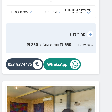
ניתן לבצע בה טיפולי מים וצלילות משותפות.
מאפייני המתחם
ג‘קוזי פרטי
חצר פרטית
עמדת BBQ
מחיר
לזוג
:
₪
850
₪
650
אמצ”ש החל מ-
סופ”ש החל מ-
053-9374475
WhatsApp