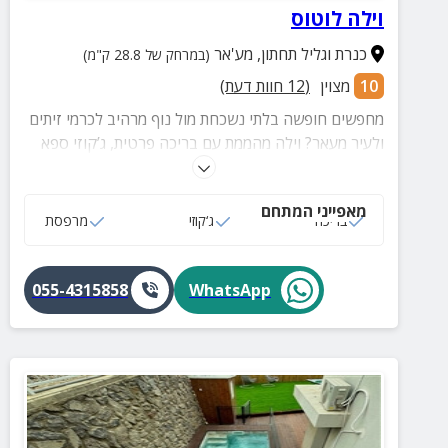
וילה לוטוס
כנרת וגליל תחתון
,
מע'אר
(במרחק של 28.8 ק"מ)
10
מצוין
(
12
חוות דעת)
מחפשים חופשה בלתי נשכחת מול נוף מרהיב לכרמי זיתים
ולעיר מעאר? וילה מהממת עם בריכה פרטית, ג’קוזי ספא
מפנק, סוויטות נוחות ומרפסת ענקית עם שולחן פינג פונג,
סנוקר,מיטות שיזוף ועמדת מנגל מתאים למשפחות קבוצות
מאפייני המתחם
ימי גיבוש אירועים בואו להנות ולהתאהב
בריכה
ג‘קוזי
מרפסת
055-4315858
WhatsApp