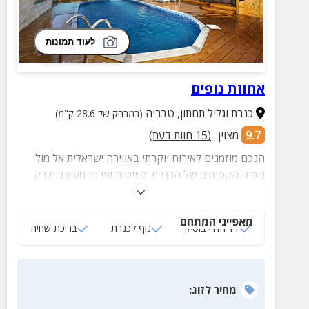
לעוד תמונות
אחוזת נופים
כנרת וגליל תחתון
,
טבריה
(במרחק של 28.6 ק"מ)
9.7
מצוין
(
15
חוות דעת)
הנכם מוזמנים לאירוח יוקרתי באווירה ישראלית אל מול
נופיה הקסומים של הכנרת. סוויטות אירוח מעוצבות רק
בשבילכם. מושלם לאירוח זוגות, קבוצות ומשפחות.
מאפייני המתחם
11 חדרי בוטיק
נוף לכנרת
בריכת שחיה
מחיר
לזוג
: