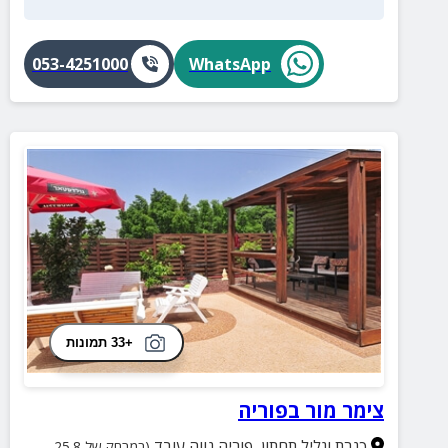
053-4251000
WhatsApp
+33 תמונות
צימר מור בפוריה
כנרת וגליל תחתון
,
פוריה נווה עובד
(במרחק של 25.8