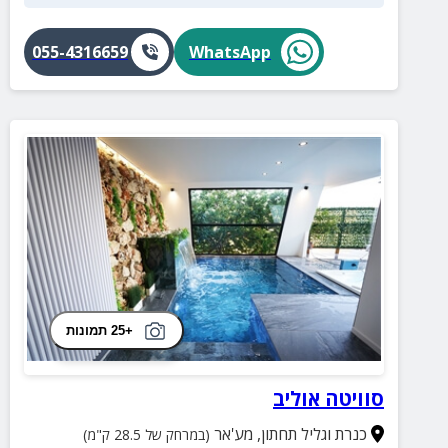
055-4316659
WhatsApp
+25 תמונות
סוויטה אוליב
כנרת וגליל תחתון
,
מע'אר
(במרחק של 28.5 ק"מ)