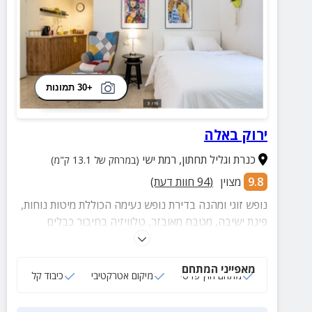
+30 תמונות
ירוק באלה
כנרת וגליל תחתון
,
רמת ישי
(במרחק של 13.1 ק"מ)
9.8
מצוין
(
94
חוות דעת)
נופש זוגי ומהנה בדירת נופש נעימה הכוללת מיטות נוחות,
פינת ישיבה, מטבח מאובזר, טלוויזיה בחיבור כבלים
ומתחם חוץ פרטי עם פינת ישיבה.
מאפייני המתחם
מתחם חוץ פרטי
מיקום אטרקטיבי
כיבוד קל