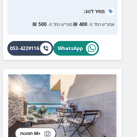
מחיר
לזוג
:
₪
500
₪
400
אמצ”ש החל מ-
סופ”ש החל מ-
053-4229116
WhatsApp
+68 תמונות