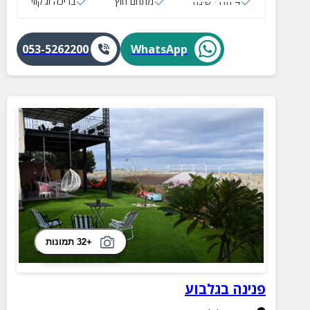
4 חדרי שינה
מתחם חוץ
בריכה וג‘קוזי
053-5262200
WhatsApp
+32 תמונות
פנינה בגלבוע