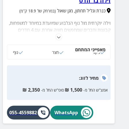
וילה בר הדס
כנרת וגליל תחתון
,
מגן שאול
(במרחק של 18.9 ק"מ)
וילה יוקרתית מול נוף הגלבוע שמיועדת במיוחד למשפחות,
קבוצות וחברים שמחפשים חוויה אחרת. עם 4 חדרים
מרווחים הכוללות חדר רחצה פרטי, חדר ילדים ופינת אוכל
גדולה לארוחות משותפות. החצר הרחבה כוללת ג׳קוזי ספא
מאפייני המתחם
מפנק, אזור מנגל ופינות ישיבה מול נוף קסום שקשה
ג‘קוזי
חצר
נוף
לעזוב. מתאימה לאירוח של עד 14 אנשים תפסו תאריך
לפני שייגמר!
מחיר
לזוג
:
₪
2,350
₪
1,500
אמצ”ש החל מ-
סופ”ש החל מ-
055-4559882
WhatsApp