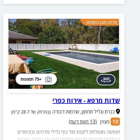
מרחב מוגן במתחם
+75 תמונות
שדות מרפא - אירוח כפרי
כנרת וגליל תחתון
,
שדמות דבורה
(במרחק של 28.7 ק"מ)
10
מצוין
(
13
חוות דעת)
חופשה מושלמת לזוגות מול נוף גלילי מדהים ובצימרים
הכוללים מרפסת פרטית ומתחם חוץ עם בריכה, מיטות