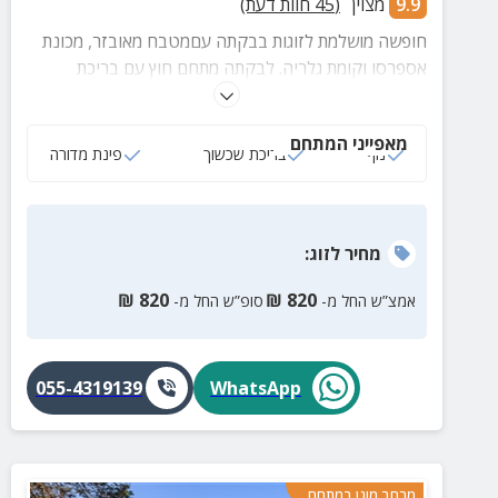
9.9
מצוין
(
45
חוות דעת)
חופשה מושלמת לזוגות בבקתה עםמטבח מאובזר, מכונת
אספרסו וקומת גלריה. לבקתה מתחם חוץ עם בריכת
שכשוך טבעית, פינות ישיבה, פינת מדורה ונוף מושלם.
מאפייני המתחם
נוף
בריכת שכשוך
פינת מדורה
מחיר
לזוג
:
₪
820
₪
820
אמצ”ש החל מ-
סופ”ש החל מ-
055-4319139
WhatsApp
מרחב מוגן במתחם