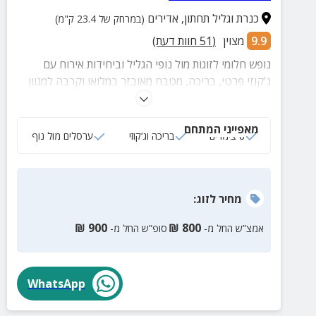
כנרת וגליל תחתון
,
אדירים
(במרחק של 23.4 ק"מ)
9.9
מצוין
(
51
חוות דעת)
נופש חלומי לזוגות מול נופי הגליל וביחידות אירוח עם
ג'קוזי פרטי, בריכה, מטבח מאובזר במלואו וקרבה למגוון
אטרקציות.
מאפייני המתחם
8 צימרים
בריכה וג‘קוזי
ערסלים מול נוף
מחיר
לזוג
:
₪
900
₪
800
אמצ”ש החל מ-
סופ”ש החל מ-
WhatsApp