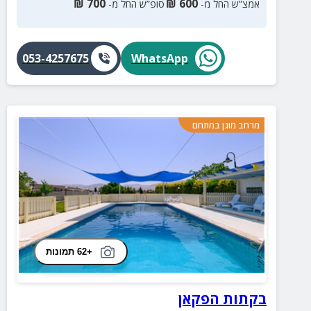
₪
700
₪
600
אמצ”ש החל מ-
סופ”ש החל מ-
053-4257675
WhatsApp
מרחב מוגן במתחם
+62 תמונות
בקתות הפקאן