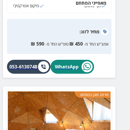
מאפייני המתחם
נוף מהמם
מיקום אטרקטיבי
מחיר
לזוג
:
₪
590
₪
450
אמצ”ש החל מ-
סופ”ש החל מ-
053-6130748
WhatsApp
מרחב מוגן במתחם