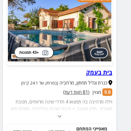
+43 תמונות
בית בעמק
כנרת וגליל תחתון
,
מרחביה
(במרחק של 24.1 ק"מ)
9.8
מצוין
(
81
חוות דעת)
וילה מרהיבה בה תמצאו 4 חדרי שינה מרווחים, מטבח
מאובזר, סלון מעוצב + פינות ישיבה וטלוויזיה, מתחם חוץ
עם ג'קוזי מפנק, בריכה מרעננת, שולחן פינג פונג ועוד.
מאפייני המתחם