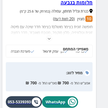
חלומות בגבעה
כנרת וגליל תחתון
,
עפולה
(במרחק של 25.6 ק"מ)
10
מצוין
(
20
חוות דעת)
חופשה זוגית בצימר מושלם! בצימר חדר שינה עם מיטה
זוגית וטלוויזיה, סלון מוקפד, מטבח מאובזר, חדר רחצה
עם מגבות רכות ותמרוקים, פינת ישיבה ומתחם חוץ פרטי
עם בריכה, פינות ישיבה, מיטות שיזוף, ערסלים, מטבח
מאפייני המתחם
חוץ, שולחן אוכל, פרגולה מצלה, מתקן כדורסל ועוד!
בריכה
נוף עמק יזרעאל
מערכת הגברה
מחיר
לזוג
:
₪
700
₪
700
אמצ”ש החל מ-
סופ”ש החל מ-
053-5339393
WhatsApp