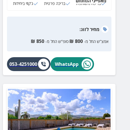
מאפייני המתחם
הסוויטה
בריכה משותפת
בריכה פרטית
ג‘קוזי ביחידות
מחיר
לזוג
:
₪
850
₪
800
אמצ”ש החל מ-
סופ”ש החל מ-
053-4251000
WhatsApp