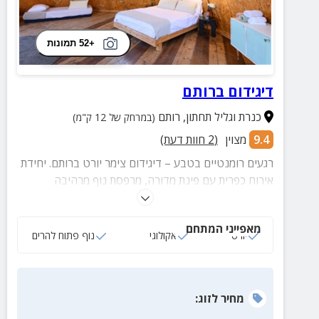
+52 תמונות
דיגידום ברותם
כנרת וגליל תחתון
,
רותם
(במרחק של 12 ק"מ)
9.4
מצוין
(
2
חוות דעת)
רגעים רומנטיים בטבע – דיגידום צימר יורט ברותם. יחידת
אירוח כפרית עם פינת מדורה, מרפסת נוף מרהיבה
ועיסויים בתיאום מראש.
מאפייני המתחם
יורט
אקולוגי
נוף פתוח להרים
מחיר
לזוג
: