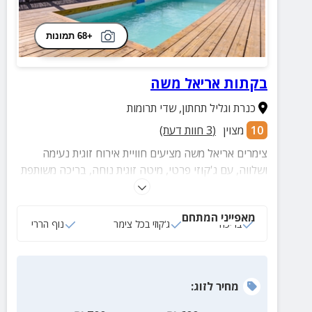
+68 תמונות
בקתות אריאל משה
כנרת וגליל תחתון
,
שדי תרומות
10
מצוין
(
3
חוות דעת)
צימרים אריאל משה מציעים חוויית אירוח זוגית נעימה
ושלווה, עם ג'קוזי פרטי, מיטה זוגית נוחה, בריכה משותפת
ונוף לגלבוע – מושלם לזוגות שרוצים להתנתק מהשגרה
ולהתחבר לרוגע של הטבע.
מאפייני המתחם
בריכה
ג‘קוזי בכל צימר
נוף הררי
מחיר
לזוג
: