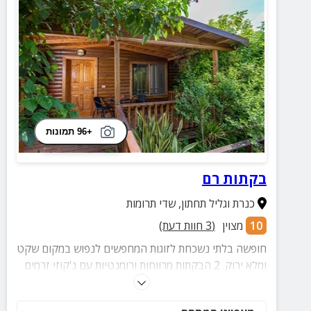
+96 תמונות
בקתות רם
כנרת וגליל תחתון
,
שדי תרומות
10
מצוין
(
3
חוות דעת)
חופשה בלתי נשכחת לזוגות המחפשים לנפוש במקום שקט
ומלא ירוק. 2 הבקתות מרווחות ורומנטיות עם ג'קוזי זרמים
מפנק, מיטה זוגית מחבקת ועוד. חצר המתחם כוללת
בריכה משותפת מקורה וצלולה ובריכה אחת פרטית לאורחי