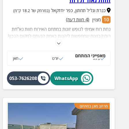
חוות נאח"ת רוח
כנרת וגליל תחתון
,
כפר יחזקאל
(במרחק של 18.2 ק"מ)
10
מצוין
(
4
חוות דעת)
נחת רוח אמיתי לנופש זוגות במתחם האירוח חוות נא"חת
רוח.קבוצות שמחפשות ליהנות באמת הגעתם למקום הנכון!
מתחם יפהפה עם פינות אש חיצוניות, מטבח חוץ מאובזר
ועוד.
מאפייני המתחם
צימר
יורט
חאן
053-7626208
WhatsApp
מרחב מוגן במתחם