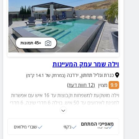
+45 תמונות
וילה שמר עמק המעיינות
כנרת וגליל תחתון
,
ירדנה
(במרחק של 14.1 ק"מ)
9.9
מצוין
(
12
חוות דעת)
וילה מושקעת למשפחות וקבוצות עד 16 איש עם אפשרות
לחגיגת לאירועים עד 50 איש. בוילה 6 חדרי שינה, 6 חדרי
רחצה, מטבח גדול ומאובזר, סלון מרווח, חצר ענקית עם
נוף עוצר נשימה, בריכת גלישה מגודרת ומחוממת, עמדת
מאפייני המתחם
BBQ מאובזרת, פינג פונג, טרמפולינה ושערי כדורגל ועוד.
בריכה
ג‘קוזי
שוברי מילואים