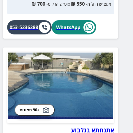
₪
700
₪
550
אמצ”ש החל מ-
סופ”ש החל מ-
053-5236288
WhatsApp
+90 תמונות
אתנחתא בגלבוע