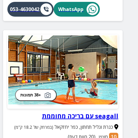
053-4630042
WhatsApp
+38 תמונות
seagall עם בריכה מחוממת
כנרת וגליל תחתון
,
כפר יחזקאל
(במרחק של 18.2 ק"מ)
10
מצוין
(
20
חוות דעת)