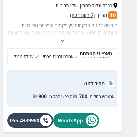
כנרת וגליל תחתון
,
שדי תרומות
10
מצוין
(
2
חוות דעת)
חופשה לזוגות בבקתות עץ מקסים וכפריות השוכנות
במתחם בו תמצאו בריכה גדולה ומגודרת, חצר עם מדשאות
ירוקות ומגוון פינות ישיבה, נופים ממכרים להרי הגלבוע
והגלעד ועוד.
מאפייני המתחם
בריכה מגודרת
אמבט זרמים פרטי
עמדת מנגל
מחיר
לזוג
:
₪
900
₪
700
אמצ”ש החל מ-
סופ”ש החל מ-
055-4339980
WhatsApp