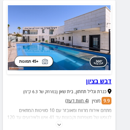
+45 תמונות
דבש בציון
כנרת וגליל תחתון
,
בית שאן
(במרחק של 6.3 ק"מ)
9.9
מצוין
(
4
חוות דעת)
מתחם אירוח מרווח ומאובזר עם 10 סוויטות המתאים
לנופש של משפחות וקבוצות עד 41 איש ולאירועים עד 120
איש! חצר עם בריכה מגודרת, עמדות מנגל, אולם כנסים