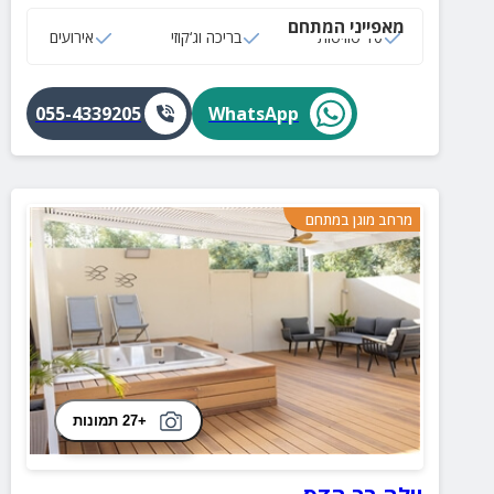
ובית כנסת.
מאפייני המתחם
10 סוויטות
בריכה וג‘קוזי
אירועים
055-4339205
WhatsApp
מרחב מוגן במתחם
+27 תמונות