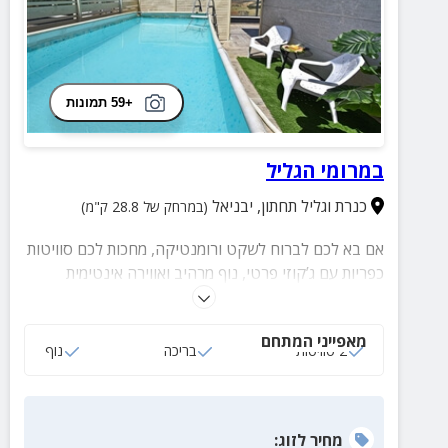
+59 תמונות
במרומי הגליל
כנרת וגליל תחתון
,
יבניאל
(במרחק של 28.8 ק"מ)
אם בא לכם לברוח לשקט ורומנטיקה, מחכות לכם סוויטות
כפריות עם ג’קוזי פרטי, נוף מרהיב ואווירה אינטימית
שמושלמת לזמן איכות זוגי. כאן תמצאו שלווה אמיתית הרחק
מהשגרה. שריינו לכם חופשה רומנטית עכשיו ותנו לעצמכם
מאפייני המתחם
להתאהב מחדש!
2 סוויטות
בריכה
נוף
מחיר
לזוג
: