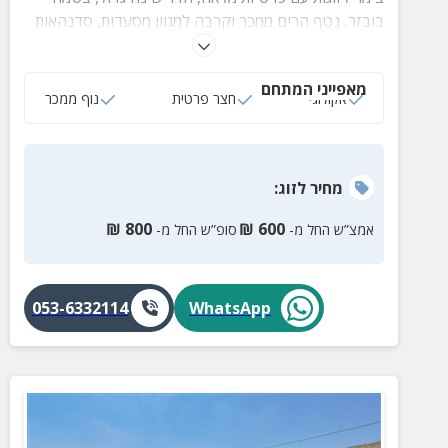
בובזר, נטף הרים ממכר וקרבה למגוון מסעדות, סדנהאות
ואטרקציות מעולות.
מאפייני המתחם
אקולוגי
חצר פרטית
נוף ממכר
מחיר
לזוג
:
₪
800
₪
600
אמצ”ש החל מ-
סופ”ש החל מ-
053-6332114
WhatsApp