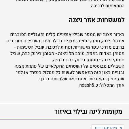
המתאימות לרכיבה
למשפחות: אזור ניצנה
באזור ניצנה יש מספר שבילי אופניים קלים ומעגליים הסובבים
את תל ניצנה, חמוקי ניצנה, מצפור בר לב ועוד. השבילים מורכבים
ברובם מדרכי עפר מישוריות ונוחות לרכיבה. שביל הטעימות -
מסומן באדום במפה, סובב תל ניצנה - מסומן בירוק כהה, שביל
חמוקי ניצנה - מסומן בירוק בהיר במפה.
השבילים מבוססים על השטחים החקלאיים של פתחת ניצנה
ובנויים באון כזה המאפשר לעשות כל מסלול בנפרד או למי
שמעוניין בקצת יותר אתגר- את שלושתם ברצף.
אורך המסלול: כ &ndash
מקומות לינה ובילוי באיזור
צימרים בדרום