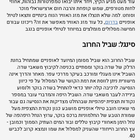
עוד מעט מגיע הקיץ, ויחד איתו יבואו טמפרטורות גבוהות, אחוזי
לחות מטורפים, שמש קופחת והרבה חום ארצישראלי מוכר
וסוחט. למה שלא תנצלו את מזג האוויר הנוח בינתיים ותצאו לטיול
אופניים
בדרום
, כל עוד מזג האוויר מאפשר את זה? ריכזנו עבורם
חמישה מסלולים מומלצים במיוחד לטיולי אופניים בנגב
סינגל: שביל החרוב
שביל החרוב הוא שביל מסומן המיועד לאופניים שמתחיל בחנת
הדלק של שדה בוקר ומסתיים בכניסה לקיבוץ משאבי שדה.
השביל אינו מעגלי ומורכב בעיקר מדרכי עפר. מאחר והדרך אינה
מישורית ניתן לווסת את רמת הקושי של המסלול על פי כיוון
הנסיעה. לרכיבה קלה יותר כדאי להתחיל בשדה בוקר ולנסוע
בירידה לעבר משאבי שדה. השביל היפה והמדברי עובר במספר
נקודות תצפית יפהפיות שבהחלט מצדיקות את הנסיעה גם עבור
מי שאינו חובב טיולי אופניים מושבע כגון נקודת התצפית מעל
שמורת הטבע של החלמוניות ברכס בוקר, ערוץ הנחל היפהפה של
נחל הימן מאחורי קיבוץ טללים ובור המים העתיק הסמוך וכמובן -
עץ החרוב הייחודי שהעניק למסלול את שמו ונמצא קרוב לכביש
40.