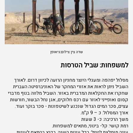
שדה צין צילום:גיאופן
למשפחות: שביל הטרסות
מסלול יפהפה ומעגלי היוצר מחניון הרועה לכיוון דרום. לאורך
השביל ניתן לראות את אזורי המחקר של האוניברסיטה העברית
שחקרו את החקלאות המדברית באזור. השביל מלווה בנוף מדברי
קסום ואופייני לאזור עם רכס חלוקים, אגן נחל הבשור, חורשות
עצים, סכר המים הגדול שנכנע לשיטפונות - סכר בוקר ועוד.
אורך המסלול: כ – 9 ק"מ.
משך הרכיבה: כ- 3 שעות
רמת קושי: קל- בינוני, מתאים למשפחות.
עונה מומלצת לטיול: בכל עונות השנה, בקיץ בהתאם לעונות