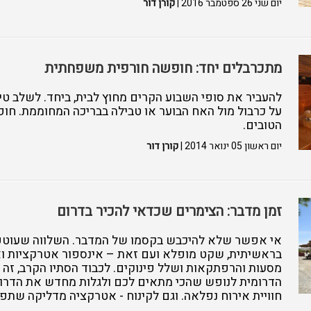
יום שני 26 ספטמבר 2016 |
קורן דור
מתכרבלים יחד: חופשה חורפית משפחתית
להעביר את סופי השבוע הקרים מחוץ לבית, ביחד. לשלב טיו
על כרבול מול האח הבוער או טבילה בבריכה המחוממת. חו
הטובים.
יום ראשון 05 ינואר 2014 |
קורן דור
זמן מדבר: הצימרים שכדאי להכיר בדרום
אי אפשר שלא להיכבש בקסמו של המדבר. השלווה שעוטפת
בראשיתית, שקט מופלא ועם זאת – אינספור אטרקציות ואקש
מסעות והרפתקאות ושלל פינוקים. לכבוד הסתיו הקרב, זה 
הדרומית לנופש שהכי מתאים לכם ולגלות מחדש את הדרו
חוויית אירוח נפלאה. וגם לקינוח - אטרקציה מדליקה ש