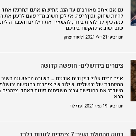
גם אם אתם מאוהבים עד הגג, מתישהו אתם תתרגלו אחד לש
להיות שחוק, נכון? יפה, אז לכן חשוב מדי פעם לרענן את ה
כמה כיף לנו להיות ביחד, להשאיר את הילדים והעבודה ליום
שוב ושוב את הקשר ביניכם.
יום רביעי 21 יולי 2021 |
ליאור יצחק
צימרים בירושלים- חופשה קדושה
אויר הרים צלול כיין וריח אורנים.... השורה הראשונה בשיר
המיוחדת של ירושלים. שילוב של צימרים בחופשה ירושלמי
משדרג את החופשה עבור משפחות וזוגות כאחד. צימרים 
הבא.
יום רביעי 19 מאי 2021 |
עדי לוי
רחוק מהמולת העיר: 7 צימרים לזוגות בלבד