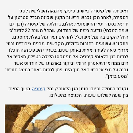
ראשיתה של קיסריה כיישוב פיניקי מהמאה השלישית לפני
הספירה, לאחר מכן נכבש היישוב הקטן שכונה מגדל סטרטון על
ידי אלכסנדר ינאי החשמונאי. אולם, גדולתה של קיסריה (וכך גם
שמה הנוכחי) נודעה בימיו של הורדוס, שהחל משנת 22 לפנה"ס
החל להקים בה נמל משוכלל להדהים ועיר נמל בעלת מחסנים,
מתקני שעשועים, רחובות גדולים, מקדשים, מבנים ציבוריים ובתי
מרחץ כיאה לעיר רומאית באותן שנים. בשרידי השפע הזה תוכלו
לחזות בגן הלאומי קיסריה. אל תפספסו הליכה בטיילת, תצפית אל
הים ממרומי התיאטרון הרומי וביקור בארמונו של הורדוס אשר
נבנה על חצי אי היישר אל תוך הים. ניתן לחזות באתר במיצג חווייתי
"מסע בזמן".
נקודת התחלה וסיום: חניון הגן הלאומי/ נמל
קיסריה
. משך הסיור:
בין שעה לשלוש שעות. הכניסה בתשלום.