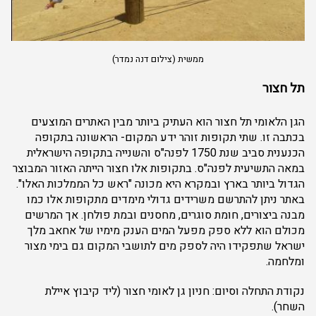
ממשית (צילום דנה נמדר)
תל חצור
הגן הלאומי תל חצור הוא העתיק ביותר מבין האתרים המוצעים
בכתבה זו. שתי תקופות זוהר ידע המקום- הראשונה בתקופה
הכנענית סביב שנת 1750 לפנה"ס והשנייה בתקופה הישראלית
במאה התשיעית לפנה"ס. בתקופות אלו חצור הייתה האזור המבוצר
הגדול ביותר בארץ ובמקרא היא מכונה "ראש כל הממלכות האלו".
באתר ניתן להתרשם משרידים גדולי מימדים מתקופות אלו כמו
מבנה ביצורים, חומת סוגרים, מחסנים ובמת פולחן. אך המרשים
מכולם הוא ללא ספק מפעל המים הענק מימיו של אחאב מלך
ישראל שתפקידו היה לספק מים לתושבי המקום גם בימי מצור
ומלחמה.
נקודת התחלה וסיום: חניון גן לאומי חצור (ליד קיבוץ איילת
השחר).