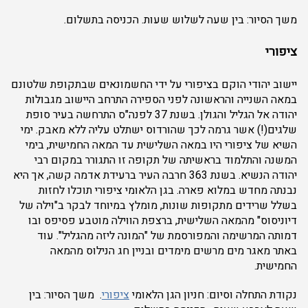
משך הסיור: בין שעה לשלוש שעות. הכניסה בתשלום.
ציפורי
יישוב יהודי הוקם בציפורי על ידי החשמונאים שבתקופת שלטונם
במאה השנייה והראשונה לפני הספירה התרחב היישוב מגבולות
יהודה אל הגליל והגולן. בשנת 37 לפנה"ס התרחשה בעיר סופת
שלגים(!) אשר גרמה לכך שהורדוס ישתלט עליה ללא מאבק. ימי
השיא של ציפורי היו במאה השלישית עד המאה החמישית, בימי
המשנה והתלמוד בראשיתה של תקופה זו התגורר במקום רבי
יהודה הנשיא. בשנת 363 חרבה העיר ברעידת אדמה קשה, אך היא
נבנתה מחדש במלוא פארה. בגן הלאומי ציפורי תוכלו לחזות
בשלל שרידים מתקופות שונות, מומלץ במיוחד לבקר ב"וילה של
דיוניסוס" מהמאה השלישית, ברצפת הווילה מוטבע פסיפס ובו
דמותה המרשימה והמפורסמת של "המונה ליזה מהגליל". עוד
באתר מאגר מים מרשים מימדים ובניין חג הנילוס מהמאה
החמישית.
נקודת התחלה וסיום: חניון הגן הלאומי
ציפורי
. משך הסיור: בין