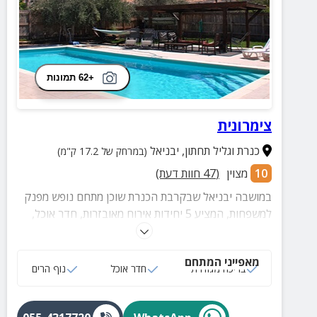
+62 תמונות
צימרונית
כנרת וגליל תחתון
,
יבניאל
(במרחק של 17.2 ק"מ)
10
מצוין
(
47
חוות דעת)
במושבה יבניאל שבקרבת הכנרת שוכן מתחם נופש מפנק
למשפחות, המציע 5 יחידות אירוח מאובזרות, חדר אוכל,
מטבח משותף ובריכה מרעננת במתחם החצר.
מאפייני המתחם
בריכה מגודרת
חדר אוכל
נוף הרים