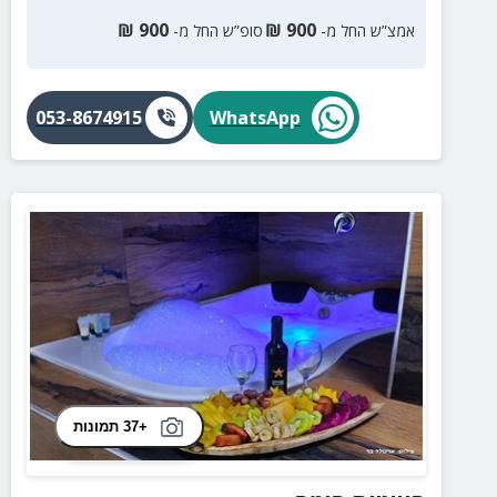
₪
900
₪
900
אמצ”ש החל מ-
סופ”ש החל מ-
053-8674915
WhatsApp
+37 תמונות