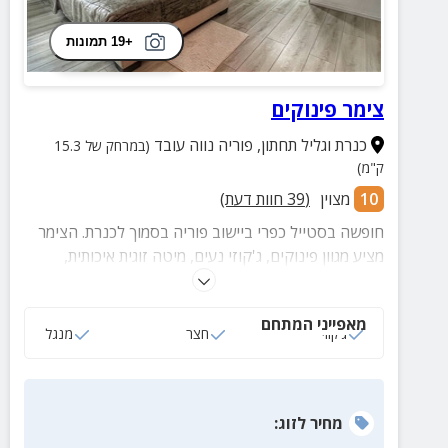
+19 תמונות
צימר פינוקים
כנרת וגליל תחתון
,
פוריה נווה עובד
(במרחק של 15.3
ק"מ)
10
מצוין
(
39
חוות דעת)
חופשה בסטייל כפרי ביישוב פוריה בסמוך לכנרת. הצימר
מציע מגוון פינוקים, ג'קוזי נעים, מיטה זוגית איכותית,
מטבחון מאובזר, גינה מטופחת וגולת הכותרת היא הנוף
הפסטורלי המרהיב.
מאפייני המתחם
ג‘קוזי
חצר
מנגל
מחיר
לזוג
: