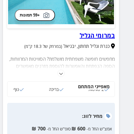
+59 תמונות
במרומי הגליל
כנרת וגליל תחתון
,
יבניאל
(במרחק של 18.3 ק"מ)
מחפשים חופשה משפחתית מושלמת? הסוויטות המרווחות,
הספה הנפתחת והאפשרות להוספת מזרנים מאפשרים
לכולם ליהנות יחד בנוחות מלאה, לצד בריכה מגודרת
ובטוחה לילדים. זה המקום ליצור רגעים משפחתיים בלתי
מאפייני המתחם
נשכחים בטבע. הזמינו עכשיו חופשה משפחתית מפנקת
2 סוויטות
בריכה
נוף
ותנו לילדים חוויה שהם לא ישכחו!
מחיר
לזוג
:
₪
700
₪
600
אמצ”ש החל מ-
סופ”ש החל מ-