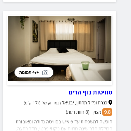
+47 תמונות
סוויטות נוף הרים
כנרת וגליל תחתון
,
יבניאל
(במרחק של 17.8 ק"מ)
9.8
מצוין
(
8
חוות דעת)
חופשה למשפחות עד 6 איש בסוויטה גדולה ומאובזרת
הכוללת חדר שינה מרווח עם ג'קוזי פרטי, חדר רחצה,