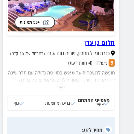
+53 תמונות
חלום גן עדן
כנרת וגליל תחתון
,
פוריה נווה עובד
(במרחק של 15 ק"מ)
8
מעולה
(
4
חוות דעת)
חופשה למשפחות עד 6 איש בסוויטה גדולה עם חדר שינה
להורים וחדר שינה נוסף לילדים, ג'קוזי פרטי, בריכה
מקורה ומחוממת, שולחן כדורגל, עמדת מנגל, מגוון פינות
ישיבה, ערסלים ועוד.
מאפייני המתחם
ג‘קוזי
בריכה מחוממת
נוף
מחיר
לזוג
: