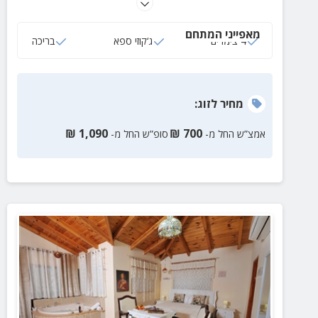
בחורף, ג'קוזי ספא מפנק, חצר ירוקה וגדולה, פינת מנגל,
פינות ישיבה ועוד.
מאפייני המתחם
4 צימרים
ג‘קוזי ספא
בריכה
מחיר
לזוג
:
₪
1,090
₪
700
אמצ”ש החל מ-
סופ”ש החל מ-