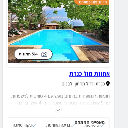
מרחב מוגן במתחם
+56 תמונות
אחוזת מול כנרת
כנרת וגליל תחתון
,
לבנים
חופשה למשפחות במתחם נופש עם 4 סוויטות למשפחות
עד 5 איש וסוויטה נוספת למשפחה עד 4 איש, בריכה
גדולה, מגודרת ומחוממת, חצר מושקעת ומטופחת עם מגוון
פינות ישיבה, עמדת מנגל מסודרת ומאורגנת, שולחן פינג
מאפייני המתחם
פונג ועוד!
5 סוויטות
בריכה מחוממת
ג‘קוזי וסאונה