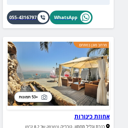
055-4316797
WhatsApp
מרחב מוגן במתחם
+53 תמונות
אחוזת כינורות
כנרת וגליל תחתון
,
טבריה
(במרחק של 8.2 ק"מ)