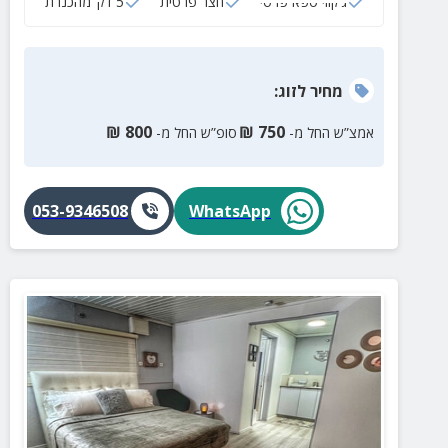
ג‘קוזי ספא פרטי
חצר פרטית
5 דק‘ מהכנרת
מחיר
לזוג
:
₪
800
₪
750
אמצ”ש החל מ-
סופ”ש החל מ-
053-9346508
WhatsApp