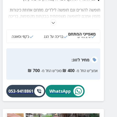
חופשה להורים וגם חופשה לילדים. מתחם אחוזת כינורות
מזמין אתכם לחופשה משפחתית בבקתות מקסימות, בריכה
מחוממת ומקורה וג'קוזי פרטיים
מאפייני המתחם
8 צימרים
בריכה על הגג
ג‘קוזי וסאונה
מחיר
לזוג
:
₪
700
₪
400
אמצ”ש החל מ-
סופ”ש החל מ-
053-9418861
WhatsApp