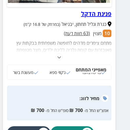
פנינת הדקל
כנרת וגליל תחתון
,
יבניאל
(במרחק של 16.8 ק"מ)
10
מצוין
(
63
חוות דעת)
מתחם צימרים מדהים לחופשה משפחתית בבקתות עץ
מאובזרות עם קומת גלריה ללינת ילדים, חצר מטופחת
ורחבת ידיים עם בריכה, ג'קוזי ספא זרמים, מתנפחים,
טרמפולינה, עמדת ברביקיו, מעשנת בשר, שולחן אוכל
מאפייני המתחם
בחוץ ונוף פסטורלי מושלם!
בריכה בחצר
ג‘קוזי ספא
מעשנת בשר
מחיר
לזוג
:
₪
700
₪
700
אמצ”ש החל מ-
סופ”ש החל מ-