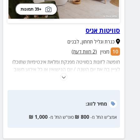
+39 תמונות
סוויטות אניס
כנרת וגליל תחתון
,
לבנים
10
מצוין
(
2
חוות דעת)
חופשה לזוגות בסוויטה מפנקת ומלאת אינטימיות שתוכלו
לציין בה את יום השנה / יום הנישואין או כל אירוע חשוב
אחר. במתחם תמצאו חצר פרטית ואינטימית לכל סוויטה
עם ג'קוזי ספא מרווח ומפנק, פינת ישיבה ועמדת מנגל
מאובזרת ואופציה להזמנת גוון ארוחות עשירות וטיפולי
ספא.
מחיר
לזוג
:
₪
1,000
₪
800
אמצ”ש החל מ-
סופ”ש החל מ-