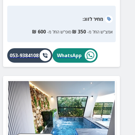
מחיר
לזוג
:
₪
600
₪
350
אמצ”ש החל מ-
סופ”ש החל מ-
053-9384108
WhatsApp