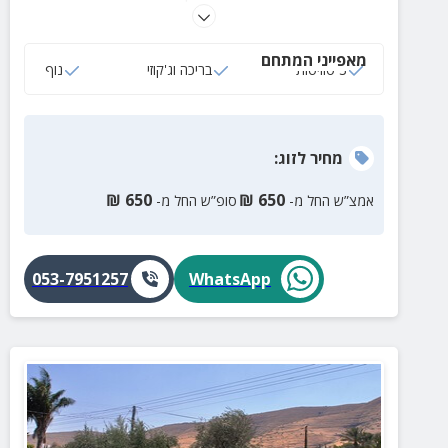
פינת ישיבה, מטבחון וטלוויזיה. במתחם קיימת גם בריכה
גדולה ומרווחת.
מאפייני המתחם
3 סוויטות
בריכה וג'קוזי
נוף
מחיר
לזוג
:
₪
650
₪
650
אמצ”ש החל מ-
סופ”ש החל מ-
053-7951257
WhatsApp