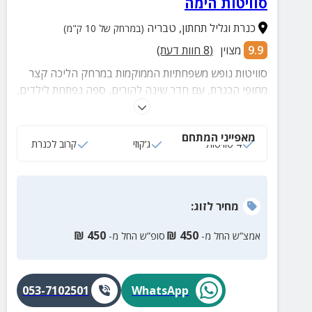
סוויטות הימה
כנרת וגליל תחתון
,
טבריה
(במרחק של 10 ק"מ)
9.9
מצוין
(
8
חוות דעת)
סוויטות נופש משפחתיות הממוקמות במרחק הליכה קצר
מחופי הכנרת, עם חדר שינה להורים, ספה נפתחת לילדים,
טלוויזיה עם חיבור לכבלים, חדר רחצה ומבטחון
מאובזרים.
מאפייני המתחם
4 סוויטות
ג‘קוזי
קרוב לכנרת
מחיר
לזוג
:
₪
450
₪
450
אמצ”ש החל מ-
סופ”ש החל מ-
053-7102501
WhatsApp