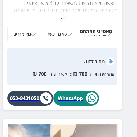
חופשה מלאת הנאות למשפחה עד 4 איש בצימרים
מטופחים הכוללים מיטה זוגית, חדר רחצה, פינת ישיבה,
חצר מרווחת עם בריכה מגודרת, סאונה יבשה, פינות ישיבה
ועוד. ניתן להוסיף 2 מזרנים.
מאפייני המתחם
בריכה מגודרת
סאונה יבשה
נוף מרהיב
מחיר
לזוג
:
₪
700
₪
700
אמצ”ש החל מ-
סופ”ש החל מ-
053-9431050
WhatsApp