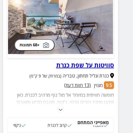
+68 תמונות
סוויטות על שפת כנרת
כנרת וגליל תחתון
,
טבריה
(במרחק של 9 ק"מ)
9.5
מצוין
(
13
חוות דעת)
חופשה חוויתית במיוחד אל מול נוף מרהיב לכנרת. כאן
תיהנו מחדר הורים פרטי, ג'קוזי, מטבח חדיש ומאובזר
ומיקום מעולה בקרבת מיטב האטרקציות ומקומות הבילוי
מסביב לכנרת.
מאפייני המתחם
מטבח
קרוב לכנרת
ג‘קוזי