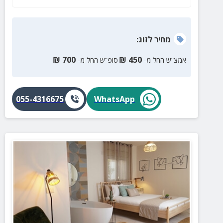
מחיר
לזוג
:
₪
700
₪
450
אמצ”ש החל מ-
סופ”ש החל מ-
055-4316675
WhatsApp