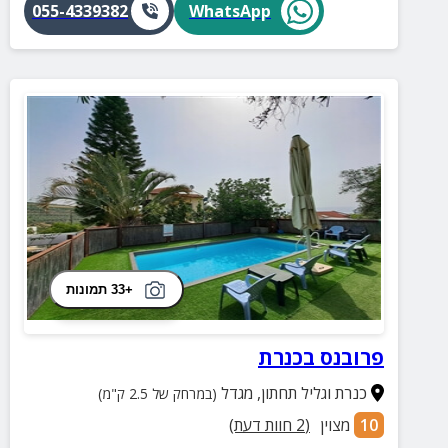
055-4339382
WhatsApp
+33 תמונות
פרובנס בכנרת
כנרת וגליל תחתון
,
מגדל
(במרחק של 2.5 ק"מ)
10
מצוין
(
2
חוות דעת)