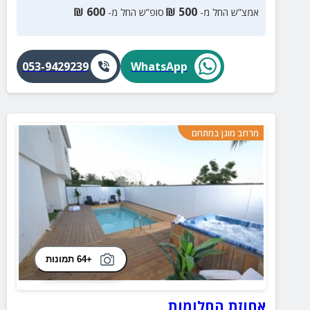
₪
600
₪
500
אמצ”ש החל מ-
סופ”ש החל מ-
053-9429239
WhatsApp
מרחב מוגן במתחם
+64 תמונות
אחוזת החלומות