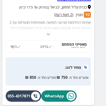
כנרת וגליל תחתון
,
יבניאל
(במרחק של 17.5 ק"מ)
10
מצוין
(
2
חוות דעת)
אחוזת החלומות מציעה חופשה משפחתית מושלמת עם 2
יחידות אירוח מרווחות ומאובזרות יחידה משפחתית גדולה
ונוחה. הילדים נהנים ממרחב פתוח, משחקי חצר, פינג
פונג וסנוקר, בזמן שההורים נהנים מנוחות אמיתית ושקט.
מאפייני המתחם
הבריכה המגודרת והמתחם החיצוני יוצרים יחד חוויה
2 יחידות
בריכה
ג‘קוזי
מגבשת, בטוחה ומהנה לכל בני המשפחה.
מחיר
לזוג
:
₪
850
₪
750
אמצ”ש החל מ-
סופ”ש החל מ-
055-4317871
WhatsApp