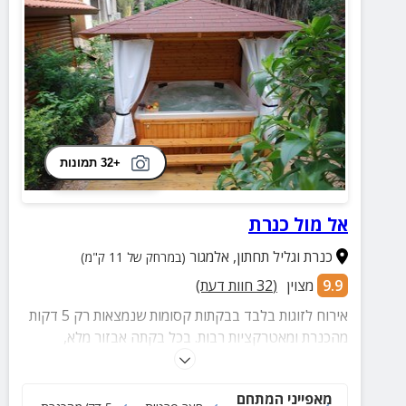
+32 תמונות
אל מול כנרת
כנרת וגליל תחתון
,
אלמגור
(במרחק של 11 ק"מ)
9.9
מצוין
(
32
חוות דעת)
אירוח לזוגות בלבד בבקתות קסומות שנמצאות רק 5 דקות
מהכנרת ומאטרקציות רבות. בכל בקתה אבזור מלא,
מטבחון לבישול וחצר פרטית באווירה פסטורלית עם ג'קוזי
ספא פרטי, פינות ישיבה ועמדת ברביקיו
מאפייני המתחם