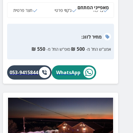
מאפייני המתחם
בריכה
ג‘קוזי פרטי
חצר פרטית
מחיר
לזוג
:
₪
550
₪
500
אמצ”ש החל מ-
סופ”ש החל מ-
053-9415844
WhatsApp