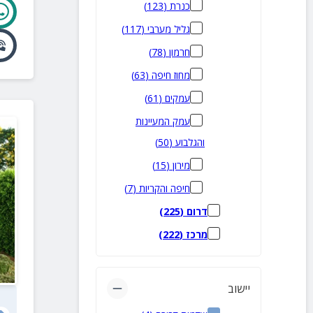
כנרת
(
123
)
גליל מערבי
(
117
)
חרמון
(
78
)
מחוז חיפה
(
63
)
עמקים
(
61
)
עמק המעיינות
והגלבוע
(
50
)
מירון
(
15
)
חיפה והקריות
(
7
)
דרום
(
225
)
מרכז
(
222
)
יישוב