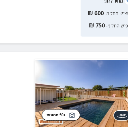
מחיר
לזוג
:
₪
600
צ”ש החל מ-
₪
750
פ”ש החל מ-
+50 תמונות