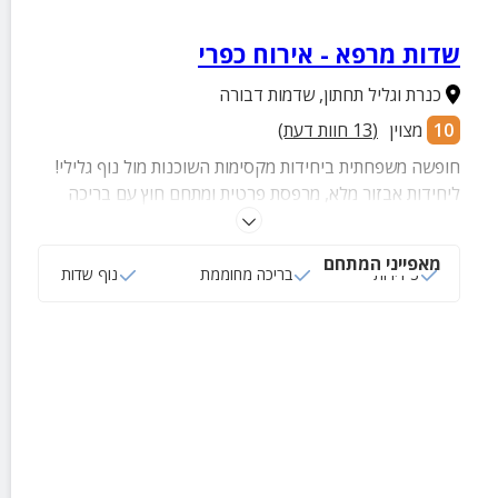
שדות מרפא - אירוח כפרי
כנרת וגליל תחתון
,
שדמות דבורה
10
מצוין
(
13
חוות דעת)
חופשה משפחתית ביחידות מקסימות השוכנות מול נוף גלילי!
ליחידות אבזור מלא, מרפסת פרטית ומתחם חוץ עם בריכה
מגודרת, מיטות שיזוף, צמחייה מטופחת ועוד
מאפייני המתחם
3 דירות
בריכה מחוממת
נוף שדות