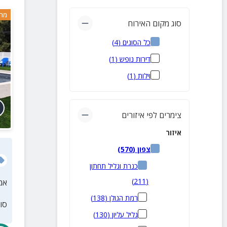
מרח
סוג מקום האירוח
כל הסוגים
(
4
)
דירות נופש
(
1
)
וילות
(
1
)
צימרים לפי איזורים
איזור
צפון
(
570
)
כנרת וגליל תחתון
)
211
(
אמ
רמת הגולן
(
138
)
סו
גליל עליון
(
130
)