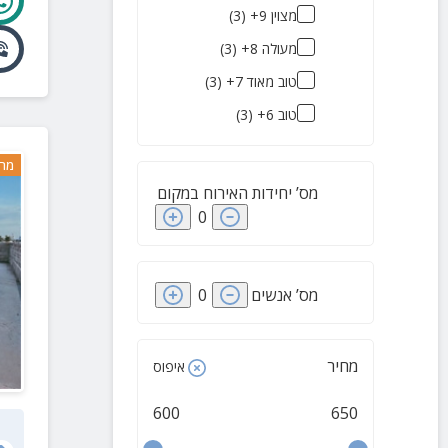
דליה
(
1
)
מצוין 9+
(
3
)
דגניה ב'
(
1
)
מעולה 8+
(
3
)
אשבל
(
1
)
טוב מאוד 7+
(
3
)
גדיש
(
1
)
טוב 6+
(
3
)
גן נר
(
1
)
מרח
גשר
(
1
)
מס’ יחידות האירוח במקום
האון
(
1
)
0
הסוללים
(
1
)
כפר ברוך
(
1
)
מס’ אנשים
0
כפר חיטים
(
1
)
כפר קיש
(
1
)
מחיר
איפוס
כפר רופין
(
1
)
מושבה כנרת
(
1
)
600
650
מעגן
(
1
)