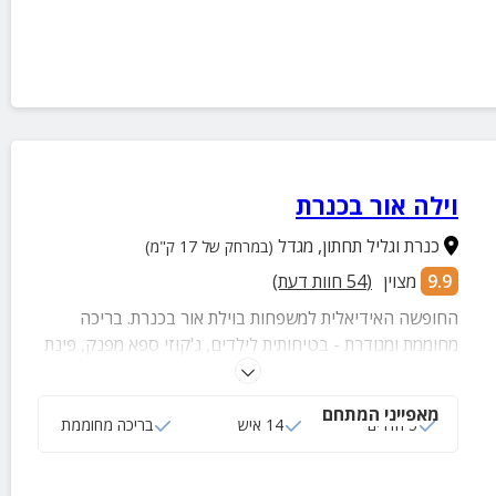
וילה אור בכנרת
כנרת וגליל תחתון
,
מגדל
(במרחק של 17 ק"מ)
9.9
מצוין
(
54
חוות דעת)
החופשה האידיאלית למשפחות בוילת אור בכנרת. בריכה
מחוממת ומגודרת - בטיחותית לילדים, ג'קוזי ספא מפנק, פינת
מנגל, מטבח באבזור מלא, סלון מרווח, 5 חדרי שינה, 3 חדרי
רחצה, 3 שירותים.
מאפייני המתחם
5 חדרים
14 איש
בריכה מחוממת