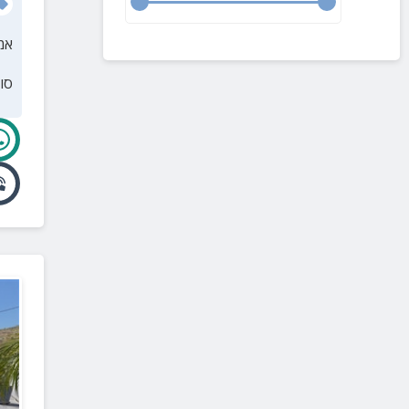
מעלה גלבוע
(
1
)
אמ
מלכישוע
(
1
)
סו
מסד
(
1
)
מירב
(
1
)
מרחביה מושב
(
1
)
מצפה נטופה
(
1
)
קיבוץ מזרע
(
1
)
אביטל
(
1
)
ברק
(
1
)
שרונה
(
1
)
ירדנה
(
1
)
נצרת עילית
(
1
)
קיבוץ ניר דוד
(
1
)