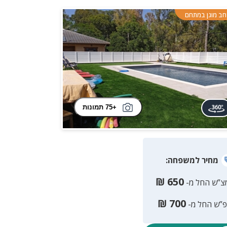
ב מוגן במתחם
+75 תמונות
מחיר
למשפחה
:
₪
650
צ”ש החל מ-
₪
700
פ”ש החל מ-