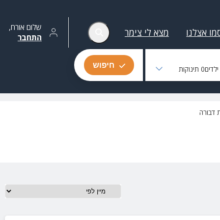
שלום
אורח
,
מו אצלנו
מצא לי צימר
התחבר
חיפוש
לדים
0
תינוקות
 דבורה