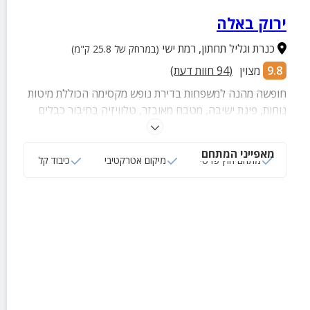
ירוק באלה
כנרת וגליל תחתון
,
רמת ישי
(במרחק של 25.8 ק"מ)
9.8
מצוין
(
94
חוות דעת)
חופשה מהנה למשפחות בדירת נופש מקסימה הכוללת מיטות
נוחות, פינת ישיבה, מטבח מאובזר, טלוויזיה בחיבור כבלים
ומתחם חוץ פרטי עם פינת ישיבה.
מאפייני המתחם
מתחם חוץ פרטי
מיקום אטרקטיבי
כיבוד קל