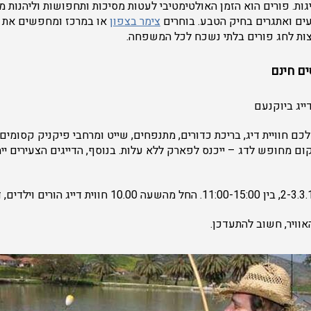
ות. פורים הוא הזמן האולטימטיבי לעטות מסיכות ותחפושות וליהנות מק
עים ואתגרים בחיק הטבע. בוחרים
צימר בצפון
או במרכז ומחפשים את
ות לחג פורים בלתי נשכח לכל המשפחה.
ם חינם
ייג ביוקנעם
כם חוויית דיג, בריכת כדורים, מתנפחים, שייט ומרחבי פיקניק קסומים
ום מחופש לדג – ייכנס לפארק ללא עלות. בנוסף, הדייגים הצעירים ייהנו
אוויר, חשוב להתעדכן.