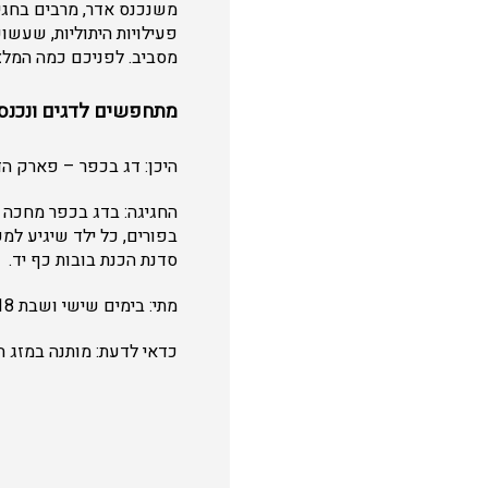
משנכנס אדר, מרבים בחגיג
פעילויות היתוליות, שעשו
מסביב. לפניכם כמה המלצ
מתחפשים לדגים ונכנסי
היכן: דג בכפר – פארק הד
החגיגה: בדג בכפר מחכה ל
בפורים, כל ילד שיגיע למק
סדנת הכנת בובות כף יד.
מתי: בימים שישי ושבת 2-3.3.18, בין 11:00-15:00. החל מהשעה 10.00 חווית דייג הורים וילדים, דייג פורלים, וקרפיונים
כדאי לדעת: מותנה במזג ה