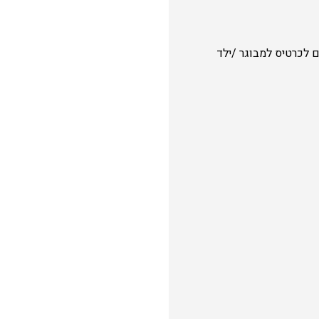
לב לגן גורו וגן גו יורה (מבוך הדינוזאורים) כולל הפעילות: 59 שקלים לכרטיס למבוגר /ילד