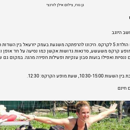
גן גורו, צילום אילן לורנצי
שב היוגב
החגיגה: קרנבל פורים ויום הולדת 5 לקרקס. היכונו להרפתקה משגעת בעמק יזרעאל בין 
ופע קרקס משעשע, סדנאות גדושות אקשן כמו נסיעה על חד אופן וג'גל
ם ננסיות ואפילו בועות סבון ענקיות ופעילות חפירה מהנה. במקום גם 
 חינם