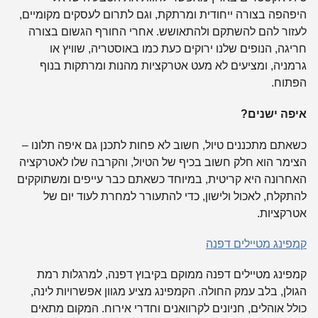
היפהפה בצורה ייחודית ומרתקת, וגם לתרום לעסקים מקומיים,
לעזור להם להשתקם ולהתאושש. אחרי החורף הגשום בצורה
חריגה, הנופים שלנו ירוקים כעת כמו באוסטריה, שוויץ או
גרמניה, ומציעים לא מעט אטרקציות מהנות ומרתקות בנוף
הפתוח.
איפה ישנים?
כשאתם מתכננים טיול, חשוב לא פחות לתכנן גם איפה תלונו –
הצימר הוא חלק חשוב בכיף של הטיול, והקרבה שלו לאטרקציה
האחרונה היא קריטית, במיוחד כשאתם כבר עייפים ומשתוקקים
להתקלח, לאכול ולישון, כדי להתעורר למחרת לעוד יום של
אטרקציות.
קמפינג מטיילים דפנה
קמפינג מטיילים דפנה ממוקם בקיבוץ דפנה, למרגלות רמת
הגולן, בלב עמק החולה. הקמפינג מציע מגוון אפשרויות לינה,
כולל אוהלים, חניונים לקרוואנים וחדרי אירוח. המקום מתאים