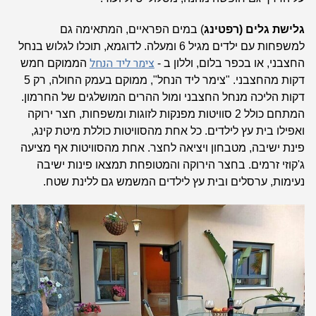
גלישת גלים (רפטינג
) במים הפראיים, המתאימה גם
למשפחות עם ילדים מגיל 6 ומעלה.
לדוגמא, תוכלו לגלוש בנחל
צימר ליד הנחל
החצבני, או בכפר בלום, וללון ב -
הממוקם חמש
דקות מהחצבני. "צימר ליד הנחל",
ממוקם בעמק החולה, רק 5
דקות הליכה מנחל החצבני ומול ההרים המושלגים של החרמון.
המתחם כולל 2 סוויטות מפנקות לזוגות ומשפחות, חצר ירוקה
ואפילו בית עץ לילדים.
כל אחת מהסוויטות כוללת מיטת קינג,
פינת ישיבה, מטבחון ויציאה לחצר. אחת מהסוויטות אף מציעה
ג'קוזי זרמים.
בחצר הירוקה והמטופחת תמצאו פינות ישיבה
נעימות, ערסלים ובית עץ לילדים המשמש גם ללינת שטח.