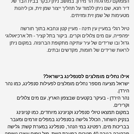
הממוקם למרגלות הר מירון. במושב ניתן לבקר בבית הבד של
דיר חנא, שם ניתן ללמוד על תהליך ייצור שמן זית, וכן ליהנות
מטעימות של שמן זית ומזיתים.
טיול רגלי במעיין עין תינה -
מעיין קטן ונחבא בתוך חורשה
יפהפייה, עם מים צלולים וקרים.
ביקור בתל קציר -
תל ארכיאולוגי
גדול ובו שרידים של עיר עתיקה מתקופת הברונזה. במקום ניתן
לראות שרידים של חומות, מקדשים ובתים.
אילו נחלים מומלצים לסנפלינג בישראל?
ישראל מציעה מספר נחלים מומלצים לפעילות סנפלינג, כמו נהר
הירדן.
נהר הירדן - בעיקר בקטעים שבצפון הארץ, עם מים צלולים
וקרירים.
במקום תמצאו טיולי סנפלינג וקניונינג מיוחדים, כמו קניונינג
בנקיק השחור, הכולל גלישה בסנפלינג במפלים זורמים ומעבר
בבריכות מים, רפטינג במי הנהר, סנפלינג במערת קשת: גלישה
מרהיבה בגובה 40 מטרים במערת קשת, מול נופים עוצרי נשימה