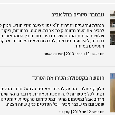
נובמבר: סיורים בתל אביב
מנהלת עיר עולם ותיירות ת"א יפו מציעה מידי חודש מגוון 
להכיר את העיר מזווית קצת אחרת. שיטוט ברחובות, ביקור 
שלושת הדתות, הקסם של יפו ועוד סודות בין הסמטאות. ה
בודדים, לאירועים פרטיים, לקבוצות ולאירועי חברה. אז קב
מעניינים במיוחד.
יום ראשון 10 נובמבר 2013 |
מערכת האתר
חופשה בקפסולה: הכירו את הטרנד
מלון קפסולה - מה זה, למי זה ומאיפה זה בא? טרנד מדליק ו
רציני לכל אפשרות לינה חסכונית אחרת. מדובר בתאי שינה
מרחב אבל במינימום מחיר ובמקסימום פרקטיות וקומפקטיות
שמע וגם מי שכבר מכיר... כל הפרטים כאן. שווה הצצה.
יום רביעי 12 יוני 2019 |
קורן דור