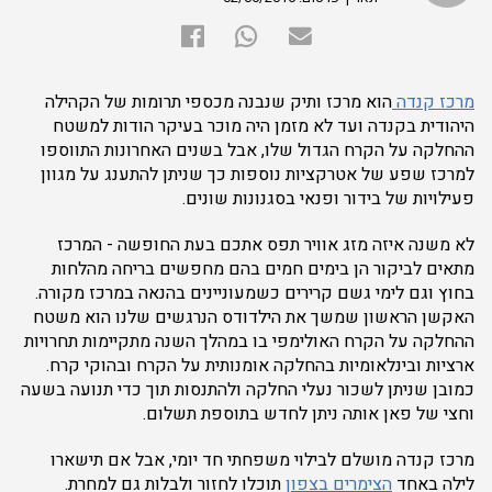
מרכז קנדה
הוא מרכז ותיק שנבנה מכספי תרומות של הקהילה
היהודית בקנדה ועד לא מזמן היה מוכר בעיקר הודות למשטח
ההחלקה על הקרח הגדול שלו, אבל בשנים האחרונות התווספו
למרכז שפע של אטרקציות נוספות כך שניתן להתענג על מגוון
פעילויות של בידור ופנאי בסגנונות שונים.
לא משנה איזה מזג אוויר תפס אתכם בעת החופשה - המרכז
מתאים לביקור הן בימים חמים בהם מחפשים בריחה מהלחות
בחוץ וגם לימי גשם קרירים כשמעוניינים בהנאה במרכז מקורה.
האקשן הראשון שמשך את הילדודס הנרגשים שלנו הוא משטח
ההחלקה על הקרח האולימפי בו במהלך השנה מתקיימות תחרויות
ארציות ובינלאומיות בהחלקה אומנותית על הקרח ובהוקי קרח.
כמובן שניתן לשכור נעלי החלקה ולהתנסות תוך כדי תנועה בשעה
וחצי של פאן אותה ניתן לחדש בתוספת תשלום.
מרכז קנדה מושלם לבילוי משפחתי חד יומי, אבל אם תישארו
לילה באחד
הצימרים בצפון
תוכלו לחזור ולבלות גם למחרת.