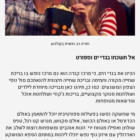
חוויה רב חושית בקולנוע
אל תשכחו בגדי ים וספורט
הכינו את בגדי הים, כי מרכז קנדה הוא גם מרכז נופש בו בריכת
שחייה מקורה וחמימה ובריכת שחייה חיצונית להנאתכם מול נופי
הצפון המשגעים. כמו כן, תיהנו כאן מבריכה מיוחדת לילדים
ושולחנות סנוקר מקצועיים, בריכות ג'קוזי ושולחנות אוכל
ומדשאות מטופחות.
מי שחשקה נפשו בפעילות ספורטיבית יוכל להתאמן באולם
הכדורסל או באולם הכושר, אולם סקווש, מגרש קט רגל, טניס
שולחן ואפילו מטווח ירי. זוגות אוהבים ומשפחות רוצות לשלב את
האדרנלין עם איזון גוף נפש יוכלו ליהנות במתחם הספא המושקע