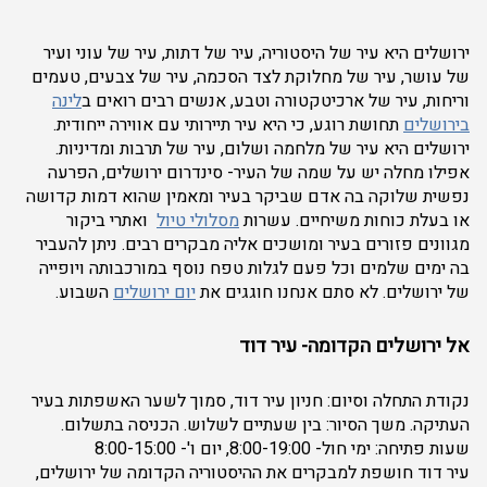
ירושלים היא עיר של היסטוריה, עיר של דתות, עיר של עוני ועיר
של עושר, עיר של מחלוקת לצד הסכמה, עיר של צבעים, טעמים
וריחות, עיר של ארכיטקטורה וטבע, אנשים רבים רואים ב
לינה
בירושלים
תחושת רוגע, כי היא עיר תיירותי עם אווירה ייחודית.
ירושלים היא עיר של מלחמה ושלום, עיר של תרבות ומדיניות.
אפילו מחלה יש על שמה של העיר- סינדרום ירושלים, הפרעה
נפשית שלוקה בה אדם שביקר בעיר ומאמין שהוא דמות קדושה
או בעלת כוחות משיחיים. עשרות
מסלולי טיול
ואתרי ביקור
מגוונים פזורים בעיר ומושכים אליה מבקרים רבים. ניתן להעביר
בה ימים שלמים וכל פעם לגלות טפח נוסף במורכבותה ויופייה
של ירושלים. לא סתם אנחנו חוגגים את
יום ירושלים
השבוע.
אל ירושלים הקדומה- עיר דוד
נקודת התחלה וסיום: חניון עיר דוד, סמוך לשער האשפתות בעיר
העתיקה. משך הסיור: בין שעתיים לשלוש. הכניסה בתשלום.
שעות פתיחה: ימי חול- 8:00-19:00, יום ו'- 8:00-15:00
עיר דוד חושפת למבקרים את ההיסטוריה הקדומה של ירושלים,