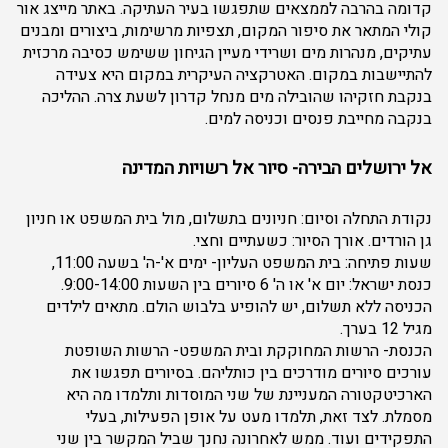
קדומה בהרבה לממצאים שתפגשו בעיר העתיקה. באתר מייצג אור
קולי המתאר את סיפור המקום, תצפיות מרשימות, ביצורים ומבנים
עתיקים, מנהרות מים ושרידי מעיין הגיחון ששימש כסיבה מרכזית
להתיישבות במקום. האטרקציה העיקרית במקום היא צעידה
בנקבת חזקיהו שהובילה מים מנחל קדרון לשעת צרה. ההליכה
בנקבה מחייבת פנסים וכניסה למים.
אל ירושלים הבירה- סיור אל רשויות המדינה
נקודת התחלה וסיום: חניונים בתשלום, מול בית המשפט או חניון
גן הורדים. אורך הסיור: כשעתיים וחצי.
שעות פתיחה: בית המשפט העליון- ימים א'-ה' בשעה 11:00,
כנסת ישראל: יום א' או ה' 6 סיורים בין השעות 9:00-14:00.
הכניסה ללא תשלום, יש להופיע בלבוש הולם. מתאים לילדים
מגיל 12 בערך.
הכנסת- הרשות המחוקקת ובית המשפט- הרשות השופטת
עורכים סיורים מודרכים בין כותליהם. בסיורים תפגשו את
הארכיטקטורה המעניינת של שני המוסדות ותלמדו מה היא
מסמלת. לצד זאת, תלמדו מעט על אופן הפעילות, בעלי
התפקידים ועוד. ממש לאחרונה נחנך שביל המקשר בין שני