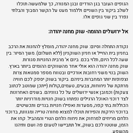
הגופים העובר בגן הורדים ובגן המנורה, כך שלמעשה תוכלו
לשלב ביקור בין השניים וללמוד מעט על הקשר הסבוך והבלתי
נפרד בין שני גופים אלו.
אל ירושלים ההומה- שוק מחנה יהודה:
נקודת התחלה וסיום: שוק מחנה יהודה, מומלץ להחנות את הרכב
בחניון בית החייל או חניון השוקניון (ללא תשלום). משך הסיור: בין
שעה לכל היום, תלוי בכם. ביום א' מרבית החנויות סגורות.
שוק מחנה יהודה הוא אולי אחד מהשווקים ההומים ביותר בארץ.
השוק בנוי משני רחובות אורכיים ובטווח מספר סמטאות צרות
וצפופות יותר המחברות ביניהם. ביקור בשוק יספק לכם חוויה
מרתקת של ניחוחות, צבעים, טעמים,קולות (ייתכן שמוטב לכתוב
צעקות) וכמובן אנשי ירושלים על כל גווניהם. בשנים האחרונות
לצד דוכני האוכל הרגילים נפתחו בשוק חנויות מודרניות יותר
הכוללות בתי קפה, מסעדות ואפילו חנויות בגדים ותכשיטים.
בדוכני הירקות והפירות תוכלו למצוא סחורה טרייה ומגוונת, בדוכני
הלחם מריחים למרחוק את ניחוח הלחם הטרי והמהביל. קחו את
הזמן, שוטטו לכם בשוק, אל תתביישו לטעום פה ושם ותיהנו
מהשפע.