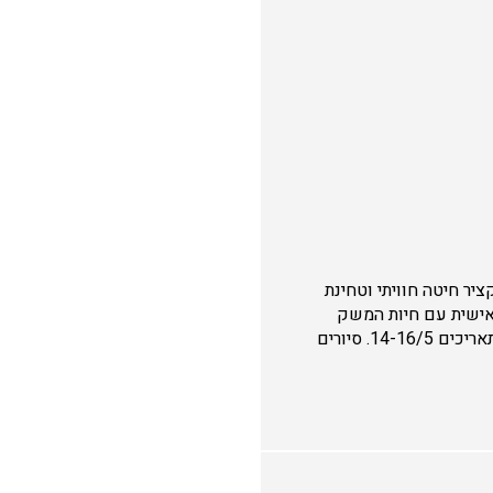
יר חיטה חוויתי וטחינת
 אישית עם חיות המשק
של החווה. הפעילות מתקיימת בכל השבתות של חודשי האביב (אפריל, מאי ויוני) ובימי שבועות בתאריכים 14-16/5. סיורים