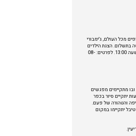
ים מכל העולם, ג'ימבורי
סה בתשלום. הצגת הילדים
"סלסילת הביכורים" תתקיים בפארק ללא תשלום נוסף באסרו חג שבועות 16/5 בשעה 11:00 ובשעה 13:00. לפרטים: 08-
 ובו מתקיימים מפגשים
ת יתקיים סיור בכפר
יפה והטהורה של פעם.
טיבל יתקיימו במקום