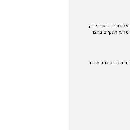
עבודת יד. השף פרנק
 הסדנא תתקיים בחצר
גור בשבת וחג. כתובת: רח'