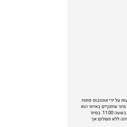
ות על ידי אוטובוס פתוח
א תשלום. האירועים יתקיימו ביום שישי, 10/5, בין השעות 10:00-15:00, עוד סיור שיתקיים באיזור הוא
במושב 'טירת יהודה'. סיור טעימות מתנובת הישוב. הסיור יתקיים באסרו חג שבועות בתאריך 16/5 בשעה 11:00. בסיור
הינה ללא תשלום אך