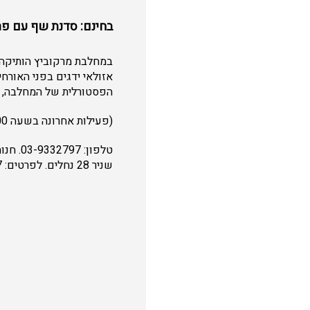
בחינם: סדנת שף עם פר
במחלבת מרקוביץ הותיקה 
אזולאי ידגים בפני האורח
הפסטורלית של המחלבה, ביום שישי 17/5, בשעות 3:00
(פעילות אחרונה בשעה 12:00). מספר המקומות מוגבל ולכן ההגעה הינה בתאום מראש בלבד.
טלפון:
שניר 28 נחלים. לפרטים: 03-9332797