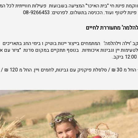
קמת פינת חי "בית האיכר" המציעה בשבועות פעילות חווייתית לכל המ
ת ליטוף ועוד. הכניסה בתשלום. לפרטים: 08-9266453
הלמה' מתעוררת לחיים
היקב יארח לטעימות יין וגבינות איכותיות. בנוסף תתקיים במקום סדנת "ציור עם