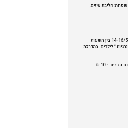
שפחה: חליבת עיזים,
במושב בני עטרות נמצא יקב 'וילה וילהלמה' המתמחים בייצור יינות בוטיק ו בימי החג בתאריכים 14-16/5 בין השעות
 אנרגיות " לילדים בהדרכת
מחיר החוויה : יין וגבינות – החל מ 30 ₪ / סלסלת פיקניק עם גבינות, לחמים ויין. החל מ 120 ₪ / סדנת ציור - 10 ₪.