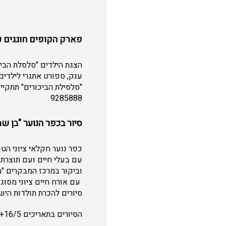
פארק הקופים חוגגים ע
הצגת הילדים "סלסלת הביכ
ענק, ספורט אתגרי לילדים
9285888
סיור בכפר הנוער "בן שמ
כפר נוער חקלאי ציוני הט
עם בעלי חיים ועם תוצרת
וביקור במרכז המבקרים "
עם אורח חיים ציוני מסוג
סיורים להכרת תולדות היש
הסיורים בתאריכים 14+16/5 בשעות: 11:00, 13:30. בהרשמה מראש בלבד באתר עמותת חבל מודיעין.