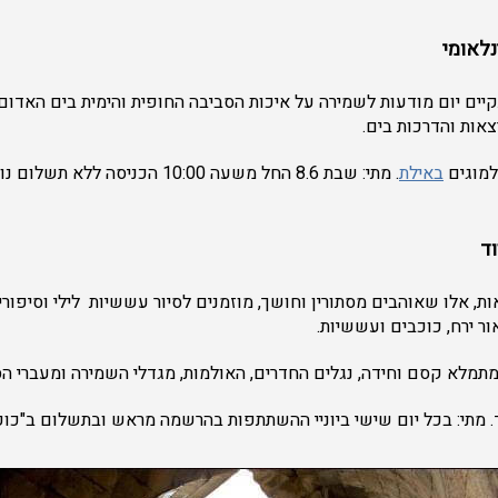
נלאומי
יים יום מודעות לשמירה על איכות הסביבה החופית והימית בים האדום.
צאות והדרכות בים.
למוגים
באילת
. מתי: שבת 8.6 החל משעה 10:00 הכניס
ד
 אלו שאוהבים מסתורין וחושך, מוזמנים לסיור עששיות לילי וסיפורי
אור ירח, כוכבים ועששיות.
לא קסם וחידה, נגלים החדרים, האולמות, מגדלי השמירה ומעברי הסתר
ד. מתי: בכל יום שישי ביוניי ההשתתפות בהרשמה מראש ובתשלום ב"כוכבית 