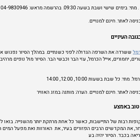
 שישי ושבת בשעה 09:30. בהרשמה מראש: 04-9830946
יסה לאתר. חינם למנויים.
גובה העיניים
מל
ששרדה את השרפה הגדולה לפני כשנתיים. במהלך הסיור נפגוש את 
ם, יחמורים, אייל הכרמל, עזי הבר וכבשי הבר. הסיור מול נופים מרהי
 כל שבת בשעות 10:00, 12:00, 14:00
סה לאתר. חינם למנויים. הערה: מותנה במזג האוויר
 טוב באמצע
ופות רבות של התיישבות, כאשר כל אחת מרתקת יותר מהשנייה. בואו ל
חר, את המקדשים הרבים הפזורים בעיר, את האורוות ואת מפעל המים ה
אה בכבד. הסיור יהיה בע