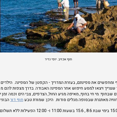
חוף אכזיב. יופי נדיר
 ומחפשים את ספינתם, בעזרת המדריך - הקפטן של הספינה. הילדים (
שצריך ויצאו למסע חיפוש אחר הספינה האבודה. בדרך מצפות להם מ
 שבחוף: מי חי בחוף, מאיפה מגיע החול, הצדפים, צבי הים וכמה זמן 
וויה מאתגרת שבסופה מגלים סודות. היכן: שמורת טבע
חוף דור
הבוני
מתי: שישי, 14.6 בשעה 15:00 בימי שבת 8.6 , 15.6 בשע